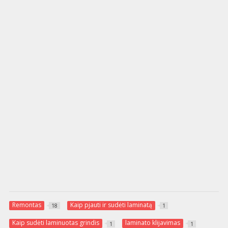
Remontas
Kaip pjauti ir sudėti laminatą
18
1
Kaip sudėti laminuotas grindis
laminato klijavimas
1
1