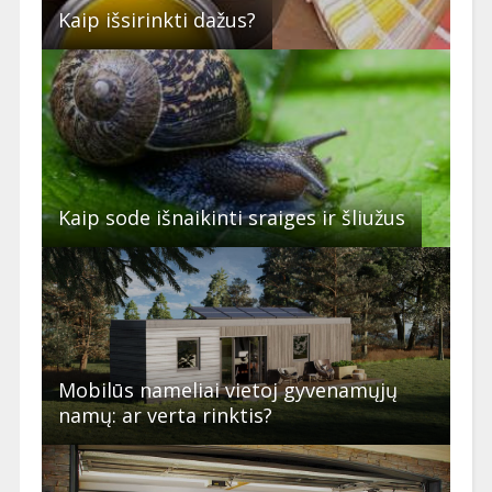
Kaip išsirinkti dažus?
Kaip sode išnaikinti sraiges ir šliužus
Mobilūs nameliai vietoj gyvenamųjų
namų: ar verta rinktis?