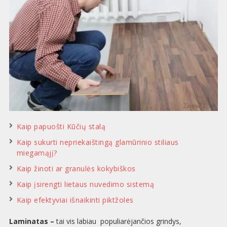
Kaip papuošti Kūčių stalą
Kaip sukurti nepriekaištingą glamūrinio stiliaus
miegamąjį?
Kaip žinoti ar granulės kokybiškos
Kaip įsirengti lietaus nuvedimo sistemą
Kaip efektyviai išnaikinti piktžoles
Laminatas –
tai vis labiau populiarėjančios grindys,