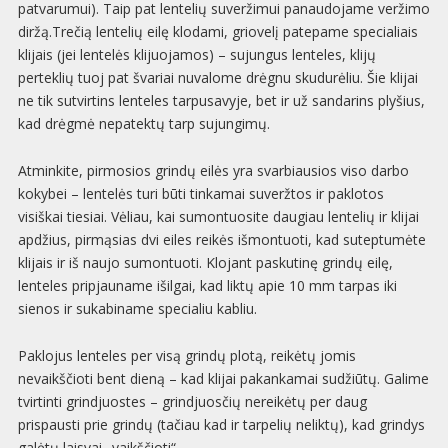
patvarumui). Taip pat lentelių suveržimui panaudojame veržimo
diržą.Trečią lentelių eilę klodami, griovelį patepame specialiais
klijais (jei lentelės klijuojamos) – sujungus lenteles, klijų
perteklių tuoj pat švariai nuvalome drėgnu skudurėliu. Šie klijai
ne tik sutvirtins lenteles tarpusavyje, bet ir už sandarins plyšius,
kad drėgmė nepatektų tarp sujungimų.
Atminkite, pirmosios grindų eilės yra svarbiausios viso darbo
kokybei – lentelės turi būti tinkamai suveržtos ir paklotos
visiškai tiesiai. Vėliau, kai sumontuosite daugiau lentelių ir klijai
apdžius, pirmąsias dvi eiles reikės išmontuoti, kad suteptumėte
klijais ir iš naujo sumontuoti. Klojant paskutinę grindų eilę,
lenteles pripjauname išilgai, kad liktų apie 10 mm tarpas iki
sienos ir sukabiname specialiu kabliu.
Paklojus lenteles per visą grindų plotą, reikėtų jomis
nevaikščioti bent dieną – kad klijai pakankamai sudžiūtų. Galime
tvirtinti grindjuostes – grindjuosčių nereikėtų per daug
prispausti prie grindų (tačiau kad ir tarpelių neliktų), kad grindys
galėtų laisvai „vaikščioti“.