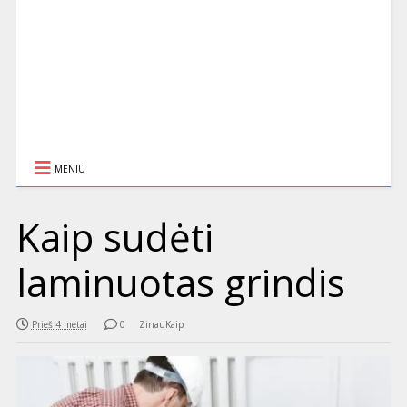
MENIU
Kaip sudėti
laminuotas grindis
Prieš 4 metai
0
ZinauKaip