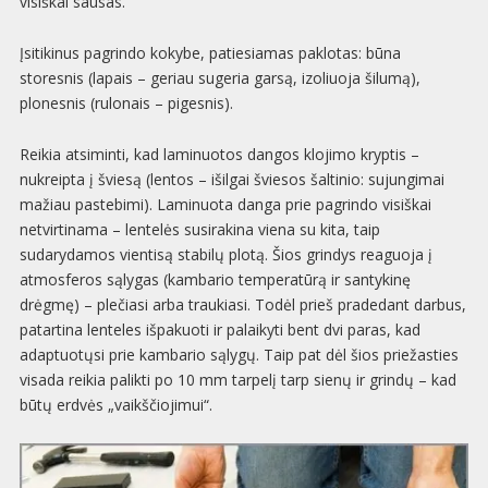
visiškai sausas.
Įsitikinus pagrindo kokybe, patiesiamas paklotas: būna
storesnis (lapais – geriau sugeria garsą, izoliuoja šilumą),
plonesnis (rulonais – pigesnis).
Reikia atsiminti, kad laminuotos dangos klojimo kryptis –
nukreipta į šviesą (lentos – išilgai šviesos šaltinio: sujungimai
mažiau pastebimi). Laminuota danga prie pagrindo visiškai
netvirtinama – lentelės susirakina viena su kita, taip
sudarydamos vientisą stabilų plotą. Šios grindys reaguoja į
atmosferos sąlygas (kambario temperatūrą ir santykinę
drėgmę) – plečiasi arba traukiasi. Todėl prieš pradedant darbus,
patartina lenteles išpakuoti ir palaikyti bent dvi paras, kad
adaptuotųsi prie kambario sąlygų. Taip pat dėl šios priežasties
visada reikia palikti po 10 mm tarpelį tarp sienų ir grindų – kad
būtų erdvės „vaikščiojimui“.