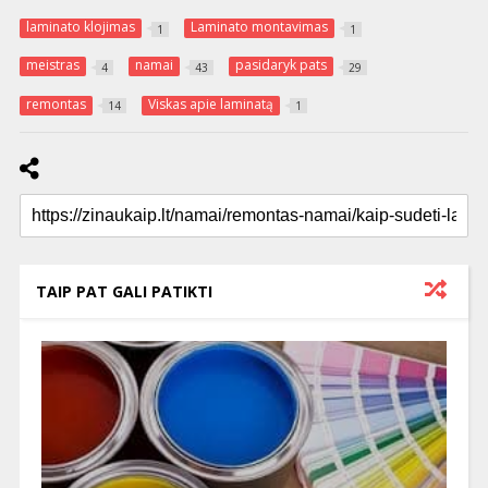
laminato klojimas
Laminato montavimas
1
1
meistras
namai
pasidaryk pats
4
43
29
remontas
Viskas apie laminatą
14
1
TAIP PAT GALI PATIKTI