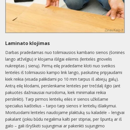
Laminato klojimas
Darbas pradedamas nuo tolimiausios kambario sienos (šoninės
lango atžvilgiu) ir klojama išilgai eilėmis (lentelės griovelis
nukreiptas į sieną). Pirmą eilę pradedame kloti nuo sveikos
lentelės iš tolimiausio kampo link lango, paskutinę pripjaudami
kiek reikia (visada palikdami po 10 mm tarpus iš abiejų galų).
Antrą eilę klodami, perslenkame lenteles per trečdalį ilgio (ant
pakuotės dažniausiai nurodoma, kiek minimaliai reikia
perslinkti). Tarp pirmos lentelių eilės ir sienos užkišame
specialius kaištelius – tarpo tarp sienos ir lentelių išlaikymui.
Montuodami lenteles naudojame plaktuką su kaladėle – lengvai
pakalant (jokiu būdu negalima kalti per stipriai, per špuntą ar iš
galo – gali išryškėti sujungimai ar pakenkti sujungimo