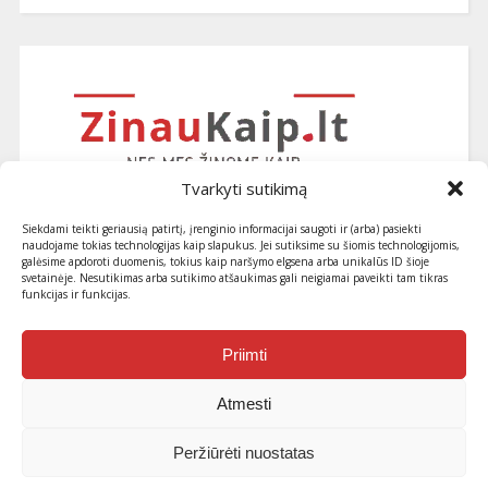
Tvarkyti sutikimą
Siekdami teikti geriausią patirtį, įrenginio informacijai saugoti ir (arba) pasiekti
naudojame tokias technologijas kaip slapukus. Jei sutiksime su šiomis technologijomis,
galėsime apdoroti duomenis, tokius kaip naršymo elgsena arba unikalūs ID šioje
svetainėje. Nesutikimas arba sutikimo atšaukimas gali neigiamai paveikti tam tikras
funkcijas ir funkcijas.
Užsiprenumeruokite naujausius
straipsnius ir patarimus
Priimti
Atmesti
Peržiūrėti nuostatas
© 2013-2026 ZinauKaip.lt . Visos teisės saugomos