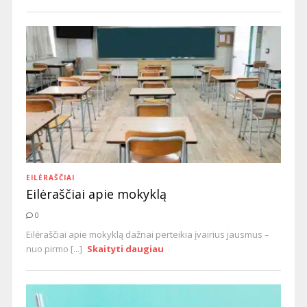
EILĖRAŠČIAI
Eilėraščiai apie mokyklą
0
Eilėraščiai apie mokyklą dažnai perteikia įvairius jausmus –
nuo pirmo [...]
Skaityti daugiau