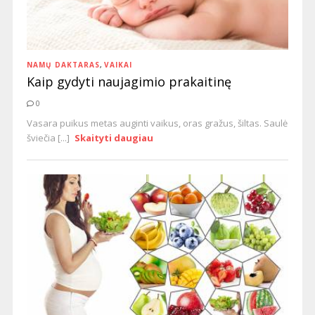
NAMŲ DAKTARAS
,
VAIKAI
Kaip gydyti naujagimio prakaitinę
0
Vasara puikus metas auginti vaikus, oras gražus, šiltas. Saulė
šviečia [...]
Skaityti daugiau