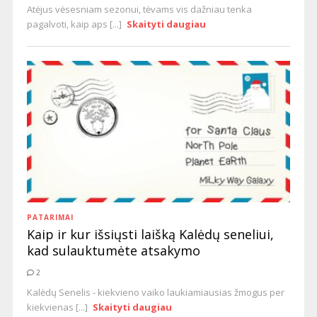
Atėjus vėsesniam sezonui, tėvams vis dažniau tenka
pagalvoti, kaip aps [...]
Skaityti daugiau
PATARIMAI
Kaip ir kur išsiųsti laišką Kalėdų seneliui,
kad sulauktumėte atsakymo
2
Kalėdų Senelis - kiekvieno vaiko laukiamiausias žmogus per
kiekvienas [...]
Skaityti daugiau