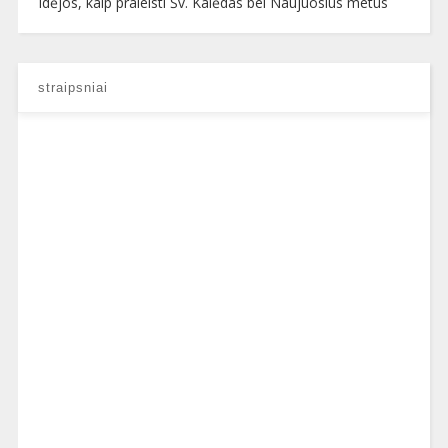
Idėjos, kaip praleisti Šv. Kalėdas bei Naujuosius metus
straipsniai