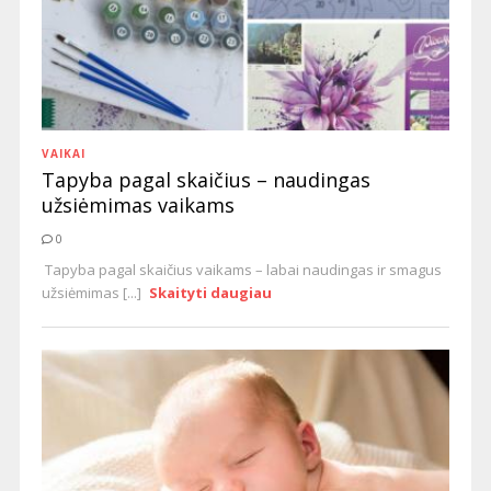
VAIKAI
Tapyba pagal skaičius – naudingas
užsiėmimas vaikams
0
Tapyba pagal skaičius vaikams – labai naudingas ir smagus
užsiėmimas [...]
Skaityti daugiau