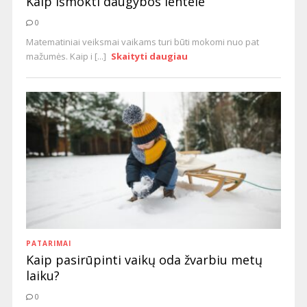
Kaip išmokti daugybos lentele
0
Matematiniai veiksmai vaikams turi būti mokomi nuo pat
mažumės. Kaip i [...]
Skaityti daugiau
PATARIMAI
Kaip pasirūpinti vaikų oda žvarbiu metų
laiku?
0