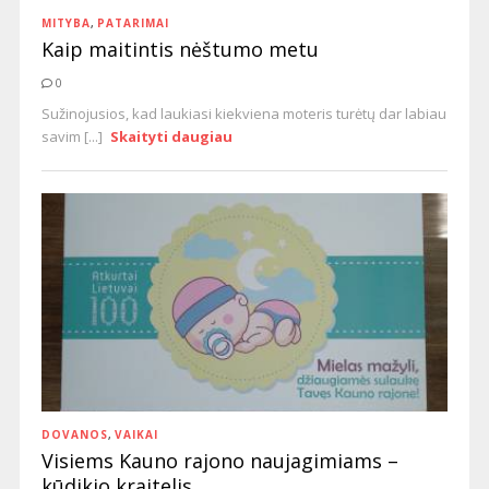
MITYBA
,
PATARIMAI
Kaip maitintis nėštumo metu
0
Sužinojusios, kad laukiasi kiekviena moteris turėtų dar labiau
savim [...]
Skaityti daugiau
DOVANOS
,
VAIKAI
Visiems Kauno rajono naujagimiams –
kūdikio kraitelis