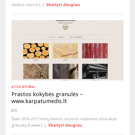
darbus savo b [...]
Skaityti daugiau
ATSILIEPIMAI
Prastos kokybės granulės –
www.karpatumedis.lt
0
Šiam 2016-2017 metų žiemos sezonui nutarėme užsisakyti
granulių iš www [...]
Skaityti daugiau