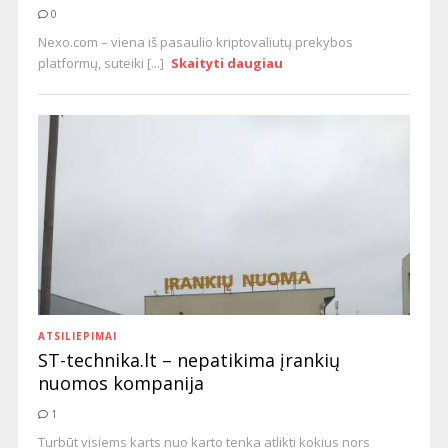
0
Nexo.com – viena iš pasaulio kriptovaliutų prekybos
platformų, suteiki [...]
Skaityti daugiau
ATSILIEPIMAI
ST-technika.lt – nepatikima įrankių
nuomos kompanija
1
Turbūt visiems karts nuo karto tenka atlikti kokius nors