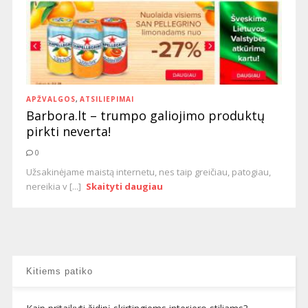
APŽVALGOS
,
ATSILIEPIMAI
Barbora.lt – trumpo galiojimo produktų
pirkti neverta!
0
Užsakinėjame maistą internetu, nes taip greičiau, patogiau,
nereikia v [...]
Skaityti daugiau
Kitiems patiko