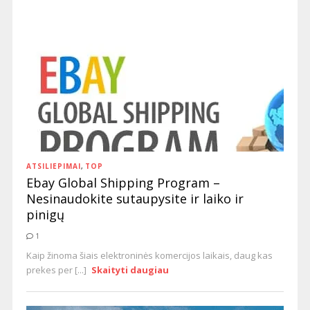
ATSILIEPIMAI
,
TOP
Ebay Global Shipping Program –
Nesinaudokite sutaupysite ir laiko ir
pinigų
1
Kaip žinoma šiais elektroninės komercijos laikais, daug kas
prekes per [...]
Skaityti daugiau