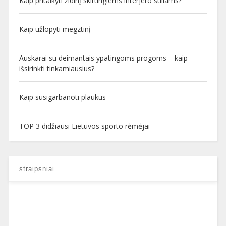
Kaip pritaikyti židinį skirtingiems interjero stiliams?
Kaip užlopyti megztinį
Auskarai su deimantais ypatingoms progoms – kaip
išsirinkti tinkamiausius?
Kaip susigarbanoti plaukus
TOP 3 didžiausi Lietuvos sporto rėmėjai
straipsniai