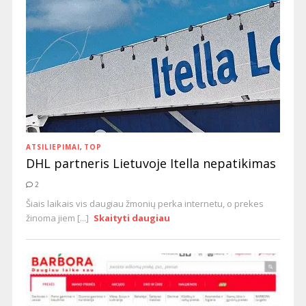
ATSILIEPIMAI
,
TOP
DHL partneris Lietuvoje Itella nepatikimas
2
Šiais laikais vis daugiau žmonių perka internetu, o prekes
žinoma jiem [...]
Skaityti daugiau