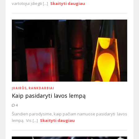
vartotojui įdiegti [...]
Skaityti daugiau
ĮVAIRŪS
,
RANKDARBIAI
Kaip pasidaryti lavos lempą
4
Šiandien parodysime, kaip pačiam namuose pasidaryti lavos
lempą. Vis [...]
Skaityti daugiau