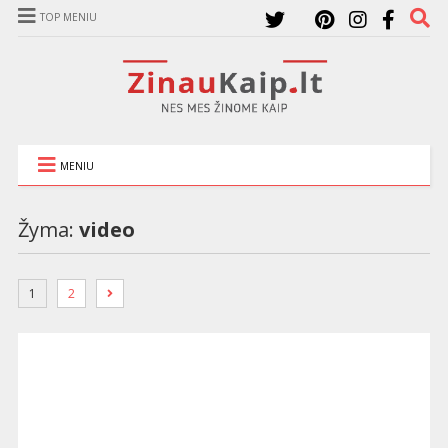
TOP MENIU
MENIU
Žyma:
video
1
2