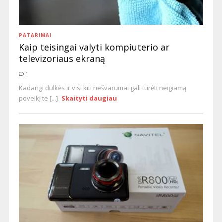
PATARIMAI
Kaip teisingai valyti kompiuterio ar
televizoriaus ekraną
1
Kadangi dulkės ir visi kiti nešvarumai gali turėti neigiamą
poveikį te [...]
Skaityti daugiau