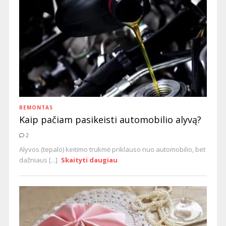
REMONTAS
Kaip pačiam pasikeisti automobilio alyvą?
2
Alyvos (tepalo) keitimo trukmė priklauso nuo automobilio, bet
dažniaus [...]
Skaityti daugiau