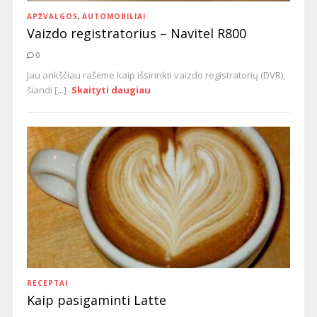
APŽVALGOS
,
AUTOMOBILIAI
Vaizdo registratorius – Navitel R800
0
Jau ankščiau rašėme kaip išsirinkti vaizdo registratorių (DVR),
šiandi [...]
Skaityti daugiau
RECEPTAI
Kaip pasigaminti Latte