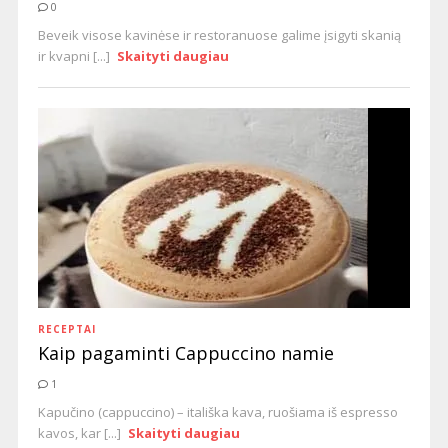
0
Beveik visose kavinėse ir restoranuose galime įsigyti skanią
ir kvapni [...]
Skaityti daugiau
RECEPTAI
Kaip pagaminti Cappuccino namie
1
Kapučino (cappuccino) – itališka kava, ruošiama iš espresso
kavos, kar [...]
Skaityti daugiau