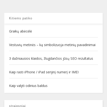
Kitiems patiko
Graikų abėcėlė
Vestuvių metinės – ką simbolizuoja metinių pavadinimai
3 dažniausios klaidos, žlugdančios jūsų SEO rezultatus
Kaip rasti iPhone / iPad serijinį numerį ir IMEI
Kaip valyti odinius baldus
straipsniai