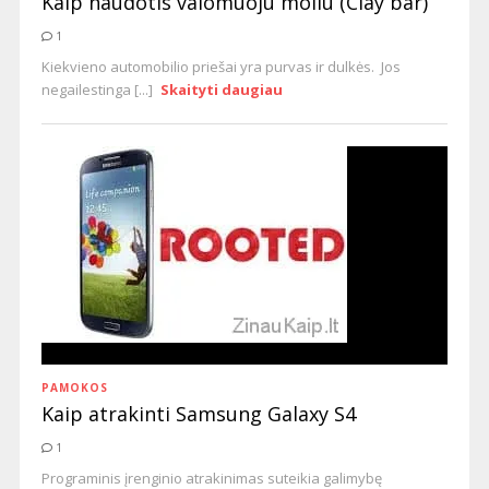
Kaip naudotis valomuoju moliu (Clay bar)
1
Kiekvieno automobilio priešai yra purvas ir dulkės. Jos
negailestinga [...]
Skaityti daugiau
PAMOKOS
Kaip atrakinti Samsung Galaxy S4
1
Programinis įrenginio atrakinimas suteikia galimybę