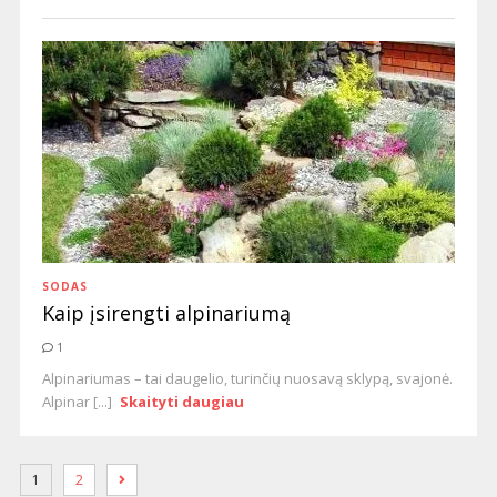
SODAS
Kaip įsirengti alpinariumą
1
Alpinariumas – tai daugelio, turinčių nuosavą sklypą, svajonė.
Alpinar [...]
Skaityti daugiau
1
2