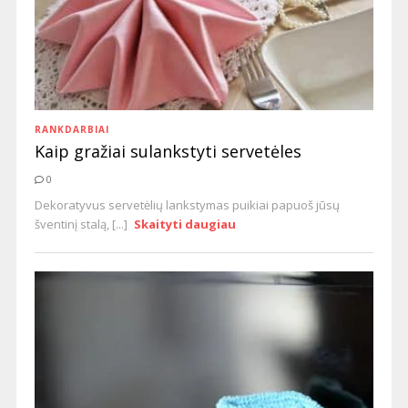
RANKDARBIAI
Kaip gražiai sulankstyti servetėles
0
Dekoratyvus servetėlių lankstymas puikiai papuoš jūsų
šventinį stalą, [...]
Skaityti daugiau