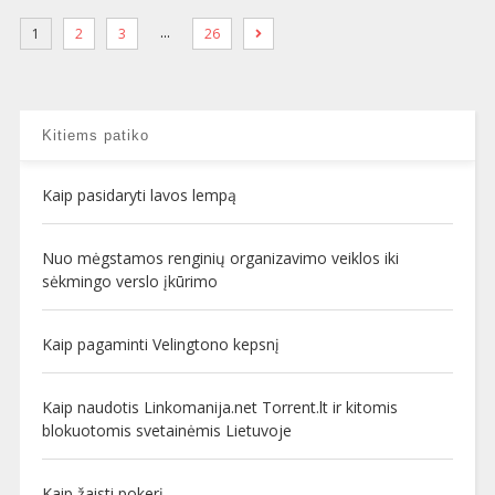
…
1
2
3
26
Kitiems patiko
Kaip pasidaryti lavos lempą
Nuo mėgstamos renginių organizavimo veiklos iki
sėkmingo verslo įkūrimo
Kaip pagaminti Velingtono kepsnį
Kaip naudotis Linkomanija.net Torrent.lt ir kitomis
blokuotomis svetainėmis Lietuvoje
Kaip žaisti pokerį