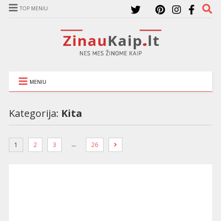
TOP MENIU
MENIU
Kategorija:
Kita
…
1
2
3
26