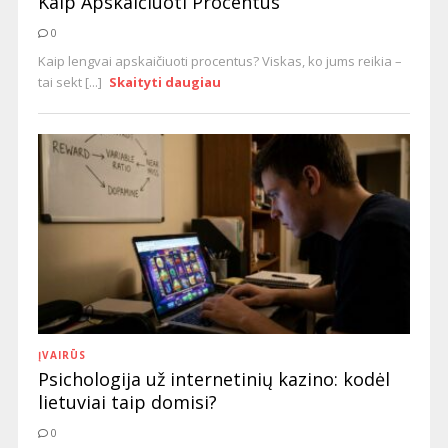
Kaip Apskaičiuoti Procentus
0
Kaip lengvai apskaičiuoti procentus? Viskas, ko jums reikia –
tai sekt [...]
Skaityti daugiau
ĮVAIRŪS
Psichologija už internetinių kazino: kodėl
lietuviai taip domisi?
0