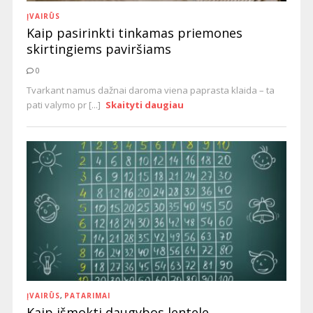
ĮVAIRŪS
Kaip pasirinkti tinkamas priemones
skirtingiems paviršiams
0
Tvarkant namus dažnai daroma viena paprasta klaida – ta
pati valymo pr [...]
Skaityti daugiau
ĮVAIRŪS
,
PATARIMAI
Kaip išmokti daugybos lentele