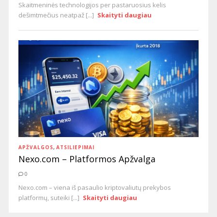
Skaitmeninės technologijos per pastaruosius kelis
dešimtmečius neatpaž [...]
Skaityti daugiau
APŽVALGOS
,
ATSILIEPIMAI
Nexo.com – Platformos Apžvalga
0
Nexo.com – viena iš pasaulio kriptovaliutų prekybos
platformų, suteiki [...]
Skaityti daugiau