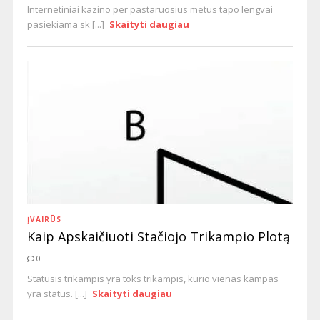
Internetiniai kazino per pastaruosius metus tapo lengvai
pasiekiama sk [...]
Skaityti daugiau
ĮVAIRŪS
Kaip Apskaičiuoti Stačiojo Trikampio Plotą
0
Statusis trikampis yra toks trikampis, kurio vienas kampas
yra status. [...]
Skaityti daugiau