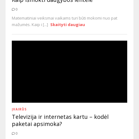
0
Matematiniai veiksmai vaikams turi būti mokomi nuo pat
mažumės. Kaip i [...]
Skaityti daugiau
ĮVAIRŪS
Televizija ir internetas kartu – kodėl
paketai apsimoka?
0