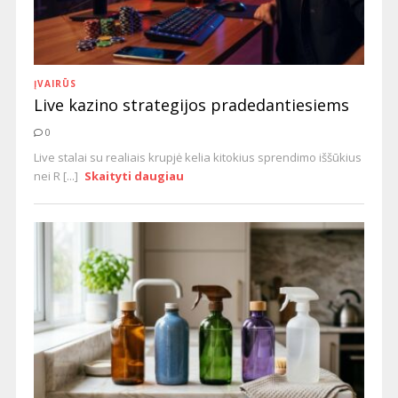
ĮVAIRŪS
Live kazino strategijos pradedantiesiems
0
Live stalai su realiais krupjė kelia kitokius sprendimo iššūkius
nei R [...]
Skaityti daugiau