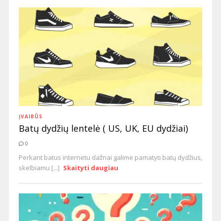
ĮVAIRŪS
Batų dydžių lentelė ( US, UK, EU dydžiai)
0
Perkant batus internetu dažnai galime pamatyti batų dydžius,
skelbiamu [...]
Skaityti daugiau