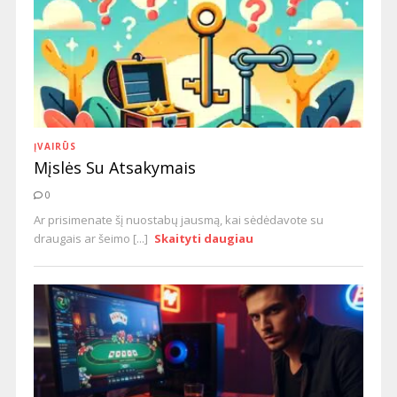
ĮVAIRŪS
Mįslės Su Atsakymais
0
Ar prisimenate šį nuostabų jausmą, kai sėdėdavote su
draugais ar šeimo [...]
Skaityti daugiau