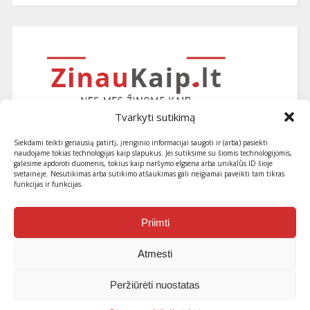
Tvarkyti sutikimą
Siekdami teikti geriausią patirtį, įrenginio informacijai saugoti ir (arba) pasiekti
naudojame tokias technologijas kaip slapukus. Jei sutiksime su šiomis technologijomis,
galėsime apdoroti duomenis, tokius kaip naršymo elgsena arba unikalūs ID šioje
svetainėje. Nesutikimas arba sutikimo atšaukimas gali neigiamai paveikti tam tikras
funkcijas ir funkcijas.
Užsiprenumeruokite naujausius
straipsnius ir patarimus
Priimti
Atmesti
Peržiūrėti nuostatas
© 2013-2026 ZinauKaip.lt . Visos teisės saugomos