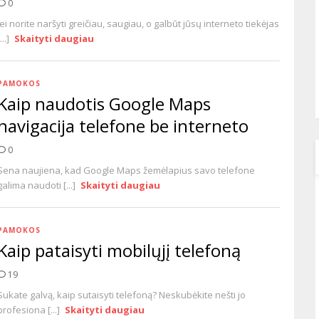
0
Jei norite naršyti greičiau, saugiau, o galbūt jūsų interneto tiekėjas
...]
Skaityti daugiau
PAMOKOS
Kaip naudotis Google Maps
navigacija telefone be interneto
0
Sena naujiena, kad Google Maps žemėlapius savo telefone
galima naudoti [...]
Skaityti daugiau
PAMOKOS
Kaip pataisyti mobilųjį telefoną
19
Sukate galvą, kaip sutaisyti telefoną? Neskubėkite nešti jo
profesiona [...]
Skaityti daugiau