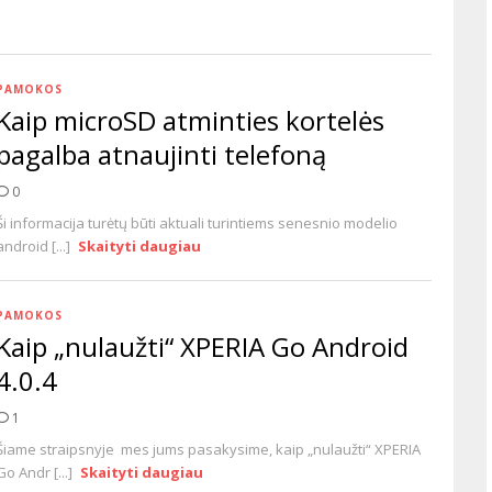
PAMOKOS
Kaip microSD atminties kortelės
pagalba atnaujinti telefoną
0
Ši informacija turėtų būti aktuali turintiems senesnio modelio
android [...]
Skaityti daugiau
PAMOKOS
Kaip „nulaužti“ XPERIA Go Android
4.0.4
1
Šiame straipsnyje mes jums pasakysime, kaip „nulaužti“ XPERIA
Go Andr [...]
Skaityti daugiau