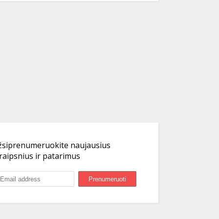
žsiprenumeruokite naujausius
raipsnius ir patarimus