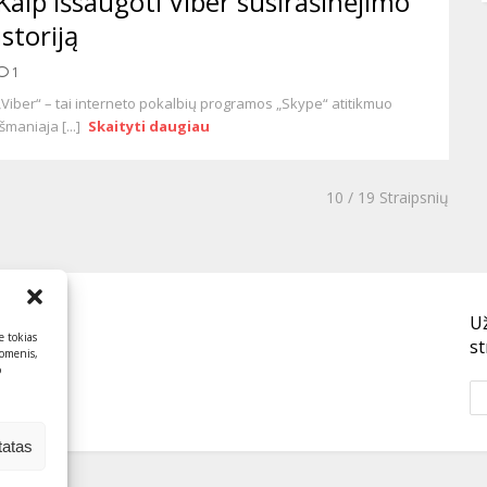
Kaip išsaugoti Viber susirašinėjimo
istoriją
1
„Viber“ – tai interneto pokalbių programos „Skype“ atitikmuo
išmaniaja [...]
Skaityti daugiau
10
/ 19 Straipsnių
U
e tokias
st
uomenis,
o
tatas