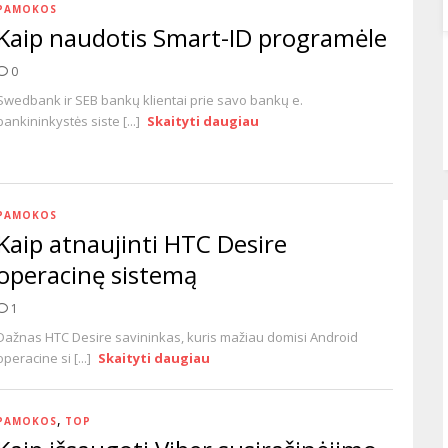
PAMOKOS
Kaip naudotis Smart-ID programėle
0
Swedbank ir SEB bankų klientai prie savo bankų e.
bankininkystės siste [...]
Skaityti daugiau
PAMOKOS
Kaip atnaujinti HTC Desire
operacinę sistemą
1
Dažnas HTC Desire savininkas, kuris mažiau domisi Android
operacine si [...]
Skaityti daugiau
,
PAMOKOS
TOP