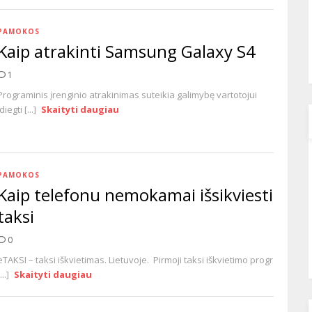
PAMOKOS
Kaip atrakinti Samsung Galaxy S4
1
Programinis įrenginio atrakinimas suteikia galimybę vartotojui
įdiegti [...]
Skaityti daugiau
PAMOKOS
Kaip telefonu nemokamai išsikviesti
taksi
0
eTAKSI – taksi iškvietimas. Lietuvoje. Pirmoji taksi iškvietimo progr
...]
Skaityti daugiau