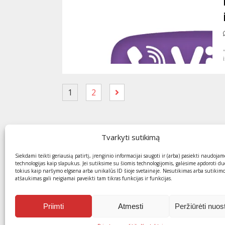
1
2
Tvarkyti sutikimą
Siekdami teikti geriausią patirtį, įrenginio informacijai saugoti ir (arba) pasiekti naudojam
technologijas kaip slapukus. Jei sutiksime su šiomis technologijomis, galėsime apdoroti d
tokius kaip naršymo elgsena arba unikalūs ID šioje svetainėje. Nesutikimas arba sutikim
atšaukimas gali neigiamai paveikti tam tikras funkcijas ir funkcijas.
Priimti
Atmesti
Peržiūrėti nuos
© 2013-2026 ZinauKaip.lt . Visos teisės saugomos