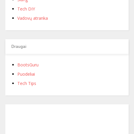
Tech DIY
Vadovų atranka
Draugai
BootsGuru
Puodeliai
Tech Tips