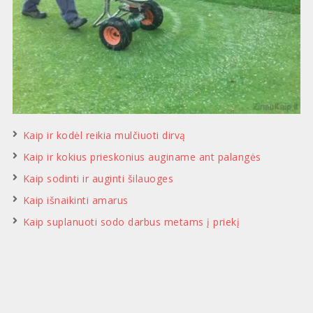
Kaip ir kodėl reikia mulčiuoti dirvą
Kaip ir kokius prieskonius auginame ant palangės
Kaip sodinti ir auginti šilauoges
Kaip išnaikinti amarus
Kaip suplanuoti sodo darbus metams į priekį