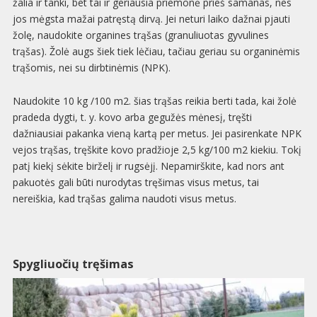
žalia ir tanki, bet tai ir geriausia priemonė prieš samanas, nes
jos mėgsta mažai patręstą dirvą. Jei neturi laiko dažnai pjauti
žolę, naudokite organines trąšas (granuliuotas gyvulines
trąšas). Žolė augs šiek tiek lėčiau, tačiau geriau su organinėmis
trąšomis, nei su dirbtinėmis (NPK).
Naudokite 10 kg /100 m2. šias trąšas reikia berti tada, kai žolė
pradeda dygti, t. y. kovo arba gegužės mėnesį, tręšti
dažniausiai pakanka vieną kartą per metus. Jei pasirenkate NPK
vejos trąšas, tręškite kovo pradžioje 2,5 kg/100 m2 kiekiu. Tokį
patį kiekį sėkite birželį ir rugsėjį. Nepamirškite, kad nors ant
pakuotės gali būti nurodytas tręšimas visus metus, tai
nereiškia, kad trąšas galima naudoti visus metus.
Spygliuočių tręšimas