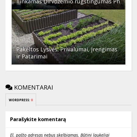
Tinkamas Dirvožemio rūgštingumas Ph
Pakeltos Lysvės: Privalumai, Įrengimas
ir Patarimai
KOMENTARAI
WORDPRESS:
0
Parašykite komentarą
El. pašto adresas nebus skelbiamas.
Būtini laukeliai