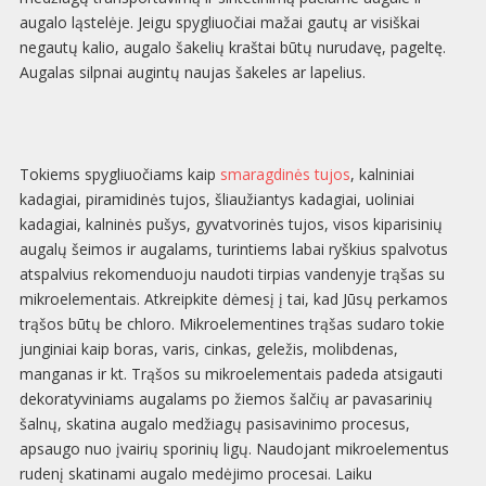
augalo ląstelėje. Jeigu spygliuočiai mažai gautų ar visiškai
negautų kalio, augalo šakelių kraštai būtų nurudavę, pageltę.
Augalas silpnai augintų naujas šakeles ar lapelius.
Tokiems spygliuočiams kaip
smaragdinės tujos
, kalniniai
kadagiai, piramidinės tujos, šliaužiantys kadagiai, uoliniai
kadagiai, kalninės pušys, gyvatvorinės tujos, visos kiparisinių
augalų šeimos ir augalams, turintiems labai ryškius spalvotus
atspalvius rekomenduoju naudoti tirpias vandenyje trąšas su
mikroelementais. Atkreipkite dėmesį į tai, kad Jūsų perkamos
trąšos būtų be chloro. Mikroelementines trąšas sudaro tokie
junginiai kaip boras, varis, cinkas, geležis, molibdenas,
manganas ir kt. Trąšos su mikroelementais padeda atsigauti
dekoratyviniams augalams po žiemos šalčių ar pavasarinių
šalnų, skatina augalo medžiagų pasisavinimo procesus,
apsaugo nuo įvairių sporinių ligų. Naudojant mikroelementus
rudenį skatinami augalo medėjimo procesai. Laiku