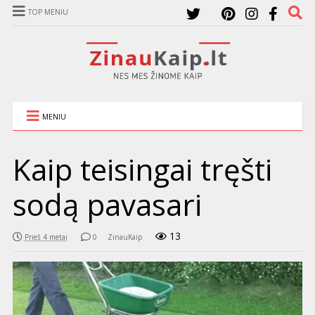
TOP MENIU
MENIU
Kaip teisingai tręšti
sodą pavasari
13
Prieš 4 metai
0
ZinauKaip