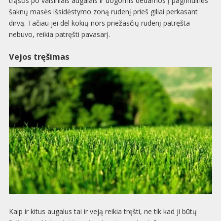
trąšos po vaisiniais augalais ir uogomis dedamos į pagrindinės
šaknų masės išsidėstymo zoną rudenį prieš giliai perkasant
dirvą. Tačiau jei dėl kokių nors priežasčių rudenį patręšta
nebuvo, reikia patręšti pavasarį.
Vejos tręšimas
Kaip ir kitus augalus tai ir veją reikia tręšti, ne tik kad ji būtų