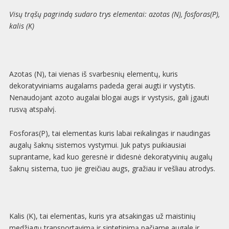
Visų trąšų pagrindą sudaro trys elementai: azotas (N), fosforas(P),
kalis (K)
Azotas (N), tai vienas iš svarbesnių elementų, kuris
dekoratyviniams augalams padeda gerai augti ir vystytis.
Nenaudojant azoto augalai blogai augs ir vystysis, gali įgauti
rusvą atspalvį.
Fosforas(P), tai elementas kuris labai reikalingas ir naudingas
augalų šaknų sistemos vystymui. Juk patys puikiausiai
suprantame, kad kuo geresnė ir didesnė dekoratyvinių augalų
šaknų sistema, tuo jie greičiau augs, gražiau ir vešliau atrodys.
Kalis (K), tai elementas, kuris yra atsakingas už maistinių
medžiagų transportavimą ir sintetinimą pačiame augale ir