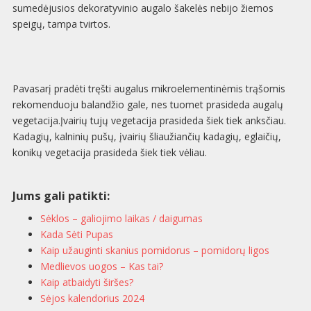
sumedėjusios dekoratyvinio augalo šakelės nebijo žiemos
speigų, tampa tvirtos.
Pavasarį pradėti tręšti augalus mikroelementinėmis trąšomis
rekomenduoju balandžio gale, nes tuomet prasideda augalų
vegetacija.Įvairių tujų vegetacija prasideda šiek tiek anksčiau.
Kadagių, kalninių pušų, įvairių šliaužiančių kadagių, eglaičių,
konikų vegetacija prasideda šiek tiek vėliau.
Jums gali patikti:
Sėklos – galiojimo laikas / daigumas
Kada Sėti Pupas
Kaip užauginti skanius pomidorus – pomidorų ligos
Medlievos uogos – Kas tai?
Kaip atbaidyti širšes?
Sėjos kalendorius 2024