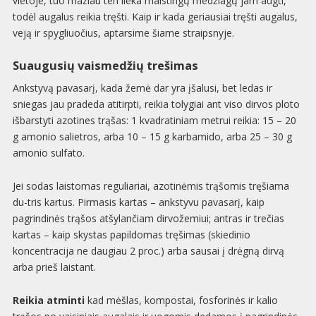
vietoje, tuo mažiau ten lieka maistingų medžiagų jam augti,
todėl augalus reikia tręšti. Kaip ir kada geriausiai tręšti augalus,
veją ir spygliuočius, aptarsime šiame straipsnyje.
Suaugusių vaismedžių trešimas
Ankstyvą pavasarį, kada žemė dar yra įšalusi, bet ledas ir
sniegas jau pradeda atitirpti, reikia tolygiai ant viso dirvos ploto
išbarstyti azotines trąšas: 1 kvadratiniam metrui reikia: 15 – 20
g amonio salietros, arba 10 – 15 g karbamido, arba 25 – 30 g
amonio sulfato.
Jei sodas laistomas reguliariai, azotinėmis trąšomis tręšiama
du-tris kartus. Pirmasis kartas – ankstyvu pavasarį, kaip
pagrindinės trąšos atšylančiam dirvožemiui; antras ir trečias
kartas – kaip skystas papildomas tręšimas (skiedinio
koncentracija ne daugiau 2 proc.) arba sausai į drėgną dirvą
arba prieš laistant.
Reikia atminti
kad mėšlas, kompostai, fosforinės ir kalio