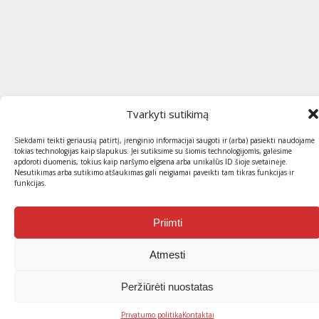
Tvarkyti sutikimą
Siekdami teikti geriausią patirtį, įrenginio informacijai saugoti ir (arba) pasiekti naudojame
tokias technologijas kaip slapukus. Jei sutiksime su šiomis technologijomis, galėsime
apdoroti duomenis, tokius kaip naršymo elgsena arba unikalūs ID šioje svetainėje.
Nesutikimas arba sutikimo atšaukimas gali neigiamai paveikti tam tikras funkcijas ir
funkcijas.
Priimti
Atmesti
Peržiūrėti nuostatas
Privatumo politika
Kontaktai