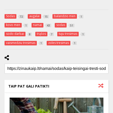
Sodas
augalai
balandzio men
72
15
1
kovo men
namai
sodas
1
43
51
sodo darbai
trąšos
tuju tresimas
8
7
1
vaismedziu tresimas
zoles tresimas
1
1
TAIP PAT GALI PATIKTI