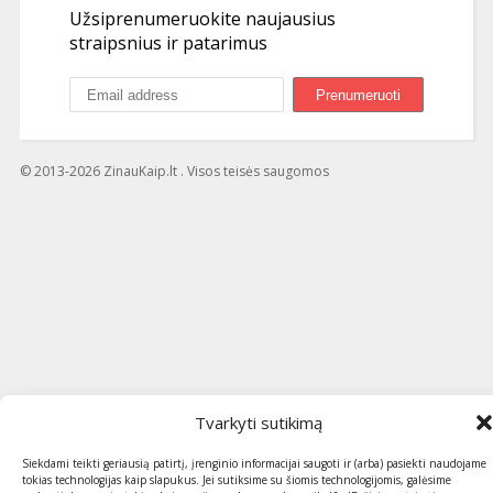
Užsiprenumeruokite naujausius
straipsnius ir patarimus
© 2013-2026 ZinauKaip.lt . Visos teisės saugomos
Tvarkyti sutikimą
Siekdami teikti geriausią patirtį, įrenginio informacijai saugoti ir (arba) pasiekti naudojame
tokias technologijas kaip slapukus. Jei sutiksime su šiomis technologijomis, galėsime