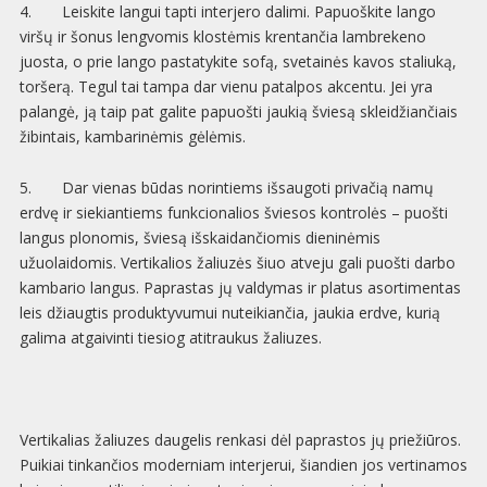
4. Leiskite langui tapti interjero dalimi. Papuoškite lango
viršų ir šonus lengvomis klostėmis krentančia lambrekeno
juosta, o prie lango pastatykite sofą, svetainės kavos staliuką,
toršerą. Tegul tai tampa dar vienu patalpos akcentu. Jei yra
palangė, ją taip pat galite papuošti jaukią šviesą skleidžiančiais
žibintais, kambarinėmis gėlėmis.
5. Dar vienas būdas norintiems išsaugoti privačią namų
erdvę ir siekiantiems funkcionalios šviesos kontrolės – puošti
langus plonomis, šviesą išskaidančiomis dieninėmis
užuolaidomis. Vertikalios žaliuzės šiuo atveju gali puošti darbo
kambario langus. Paprastas jų valdymas ir platus asortimentas
leis džiaugtis produktyvumui nuteikiančia, jaukia erdve, kurią
galima atgaivinti tiesiog atitraukus žaliuzes.
Vertikalias žaliuzes daugelis renkasi dėl paprastos jų priežiūros.
Puikiai tinkančios moderniam interjerui, šiandien jos vertinamos