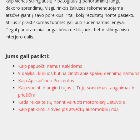
kaip vienas stilingiausių ir patogiausių panoraminių langų
dekoro sprendimų. Visgi, rinktis žaliuzes rekomenduojama
atsižvelgiant į savo poreikius ir tai, kokį rezultatą norite pasiekti.
Stilius ir praktiškumas tuomet gali būti suderinamas lengvai.
Tegul panoraminiai langai būna ne tik jauki, bet ir stilinga viso
interjero dalis.
Jums gali patikti:
Kaip papuošti namus Kalėdoms
9 dalykai, kuriuos būtina žinoti apie spalvų derinimą namuos
Kaip Apskaičiuoti Procentus
Kaip sodinti ir auginti tujas | Tujų sodinimas, auginimas ir
priežiūra
Kada reikia teisių norint vairuoti motorolerį Lietuvoje
Kaip patikrinti iš Švedijos atvežtų automobilių ridą