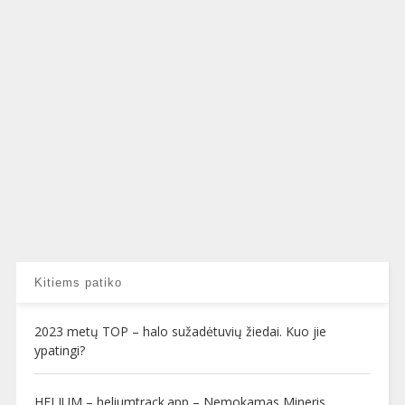
Kitiems patiko
2023 metų TOP – halo sužadėtuvių žiedai. Kuo jie
ypatingi?
HELIUM – heliumtrack.app – Nemokamas Mineris