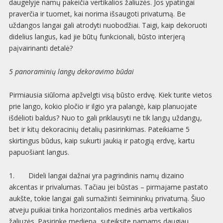
daugelyje namų pakeičia vertikalios žaliuzės. Jos ypatingai
praverčia ir tuomet, kai norima išsaugoti privatumą. Be
uždangos langai gali atrodyti nuobodžiai. Taigi, kaip dekoruoti
didelius langus, kad jie būtų funkcionali, būsto interjerą
paįvairinanti detalė?
5 panoraminių langų dekoravimo būdai
Pirmiausia siūloma apžvelgti visą būsto erdvę. Kiek turite vietos
prie lango, kokio pločio ir ilgio yra palangė, kaip planuojate
išdėlioti baldus? Nuo to gali priklausyti ne tik langų uždangų,
bet ir kitų dekoracinių detalių pasirinkimas. Pateikiame 5
skirtingus būdus, kaip sukurti jaukią ir patogią erdvę, kartu
papuošiant langus.
1. Dideli langai dažnai yra pagrindinis namų dizaino
akcentas ir privalumas. Tačiau jei būstas – pirmajame pastato
aukšte, tokie langai gali sumažinti šeimininkų privatumą. Šiuo
atveju puikiai tinka horizontalios medinės arba vertikalios
žaliuzės. Pasirinkę medieną, suteiksite namams daugiau