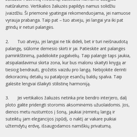
natūralumo. Vertikalios žaliuzės papildys namus solidžiu
įvaizdžiu. Ši priemonė ypatingai rekomenduojama, jei namuose
vyrauja prabanga. Taip pat – tuo atveju, jei langai yra iki pat
grindų ir neturi palangės.
2. Tuo atveju, jei langai ne tik dideli, bet ir turi neišnaudotą
palangę, siūlome dėmesio skirti ir jai. Patieskite ant palangės
paminkštinimą, padėliokite pagalvėlių. Taip palangė taps jaukia,
atsipalaidavimui skirta zona, kur bus malonu skaityti knygą ar
tiesiog bendrauti, grožėtis vaizdu pro langą. Nebijokite derinti
dekoracinių detalių su patalpoje esančių baldų spalva. Taip
galėsite lengvai išlaikyti stilistinę harmoniją.
3. Jei vertikalios žaliuzės netinka prie bendro interjero, dalį
ploto galite pridengti storomis aksominėmis užuolaidomis. Jos,
dienos metu nustumtos į šoną, jaukiai įrėmintų langą ir
suteiktų jam elegancijos įspūdį, o naktį ar vakare puikiai
užtemdytų erdvę, išsaugodamos namiškių privatumą.