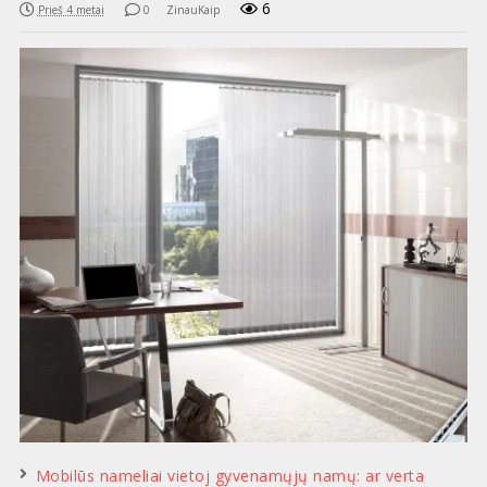
6
Prieš 4 metai
0
ZinauKaip
Mobilūs nameliai vietoj gyvenamųjų namų: ar verta