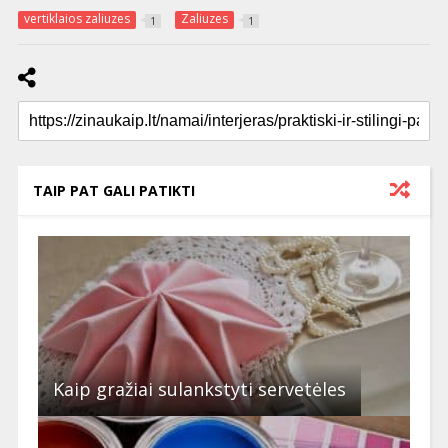
vertiklaios zaliuzes
Zaliuzes
1
1
TAIP PAT GALI PATIKTI
Kaip gražiai sulankstyti servetėles