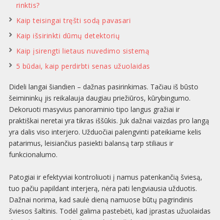
rinktis?
Kaip teisingai tręšti sodą pavasari
Kaip išsirinkti dūmų detektorių
Kaip įsirengti lietaus nuvedimo sistemą
5 būdai, kaip perdirbti senas užuolaidas
Dideli langai šiandien – dažnas pasirinkimas. Tačiau iš būsto
šeimininkų jis reikalauja daugiau priežiūros, kūrybingumo.
Dekoruoti masyvius panoraminio tipo langus gražiai ir
praktiškai neretai yra tikras iššūkis. Juk dažnai vaizdas pro langą
yra dalis viso interjero. Užduočiai palengvinti pateikiame kelis
patarimus, leisiančius pasiekti balansą tarp stiliaus ir
funkcionalumo.
Patogiai ir efektyviai kontroliuoti į namus patenkančią šviesą,
tuo pačiu papildant interjerą, nėra pati lengviausia užduotis.
Dažnai norima, kad saulė dieną namuose būtų pagrindinis
šviesos šaltinis. Todėl galima pastebėti, kad įprastas užuolaidas