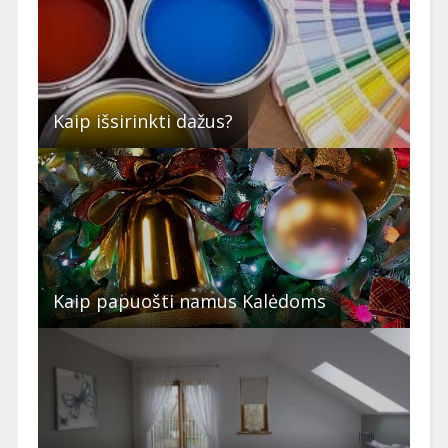
Kaip išsirinkti dažus?
Kaip papuošti namus Kalėdoms