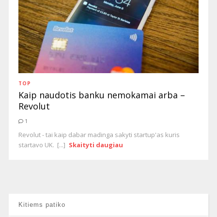
TOP
Kaip naudotis banku nemokamai arba –
Revolut
1
Revolut - tai kaip dabar madinga sakyti startup'as kuris
startavo UK. [...]
Skaityti daugiau
Kitiems patiko