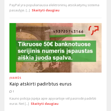
PayPal yra populiariausia elektroninių atsiskaitymų sistema
pasaulyje. [...]
Skaityti daugiau
ĮVAIRŪS
Kaip atskirti padirbtus eurus
1
Kauno policija įspėja apie apyvartoje vėl pasirodė padirbti
eurai. Net [...]
Skaityti daugiau