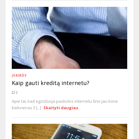
ĮVAIRŪS
Kaip gauti kreditą internetu?
2
Apie tai, kad egzistuoja paskolos internetu žino jau kone
kiekvienas ž [...]
Skaityti daugiau