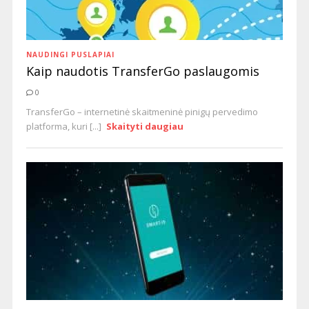
NAUDINGI PUSLAPIAI
Kaip naudotis TransferGo paslaugomis
0
TransferGo – internetinė skaitmeninė pinigų pervedimo
platforma, kuri [...]
Skaityti daugiau