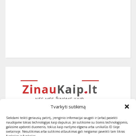
Tvarkyti sutikimą
Siekdami teikti geriausią patirtį, įrenginio informacijai saugoti ir (arba) pasiekti
naudojame tokias technologijas kaip slapukus. Jei sutiksime su šiomis technologijomis,
galėsime apdoroti duomenis, tokius kaip naršymo elgsena arba unikalūs ID šioje
svetainėje. Nesutikimas arba sutikimo atšaukimas gali neigiamai paveikti tam tikras