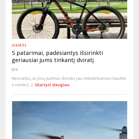
ĮVAIRŪS
5 patarimai, padėsiantys išsirinkti
geriausiai jums tinkantį dviratį
0
Nesvarbu, ar jūsų turimas dviratis jau nebetinkamas naudoti
ir norite [...]
Skaityti daugiau