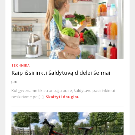
TECHNIKA
Kaip išsirinkti šaldytuvą didelei šeimai
0
Kol gyvename tik su antrąja puse, šaldytuvo pasirinkimui
neskiriame pe [...]
Skaityti daugiau