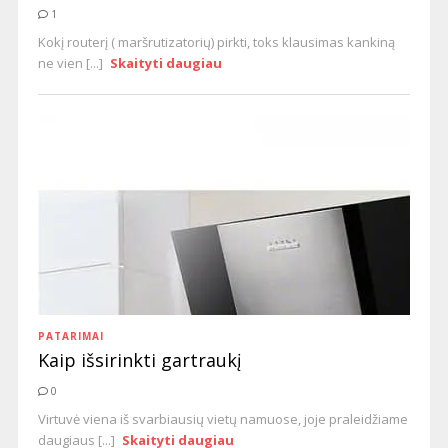
1
Kokį routerį ( maršrutizatorių) pirkti, toks klausimas kankiną
ne vien [...]
Skaityti daugiau
PATARIMAI
Kaip išsirinkti gartraukį
0
Virtuvė viena iš svarbiausių vietų namuose, joje praleidžiame
daugiaus [...]
Skaityti daugiau