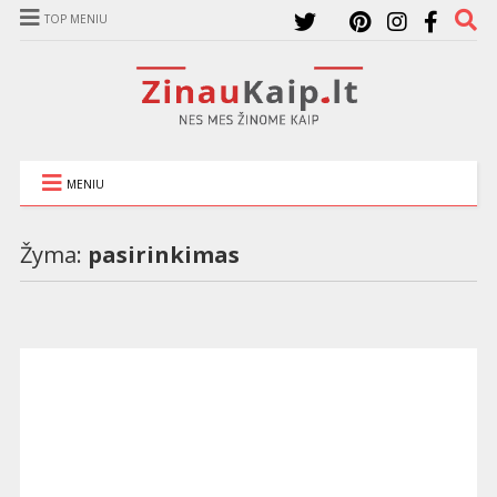
TOP MENIU
MENIU
Žyma:
pasirinkimas