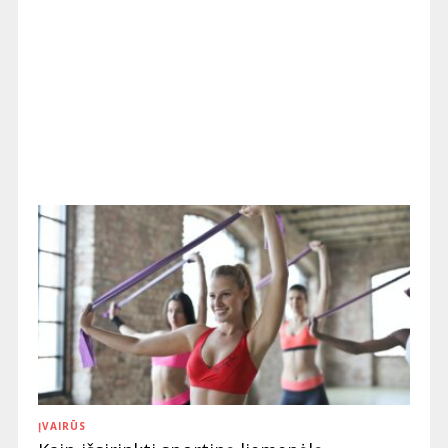
ĮVAIRŪS