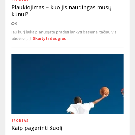
SPORTAS
Plaukiojimas – kuo jis naudingas mūsų
kūnui?
0
Jau kurį laiką planuojate pradėti lankyti baseiną, tačiau vis
atidėlio [...]
Skaityti daugiau
SPORTAS
Kaip pagerinti šuolį