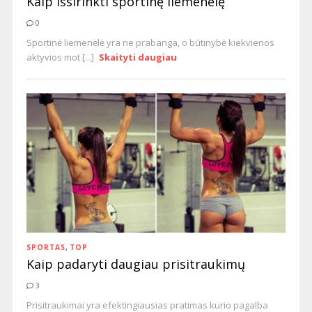
Kaip išsirinkti sportinę liemenėlę
0
Sportinė liemenėlė yra ne prabanga, o būtinybė kiekvienos
aktyvios mot [...]
Skaityti daugiau
SPORTAS
,
TOP
Kaip padaryti daugiau prisitraukimų
3
Prisitraukimai yra efektingiausias pratimas kurio pagalba