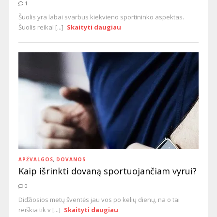
1
Šuolis yra labai svarbus kiekvieno sportininko aspektas.
Šuolis reikal [...]
Skaityti daugiau
APŽVALGOS
,
DOVANOS
Kaip išrinkti dovaną sportuojančiam vyrui?
0
Didžiosios metų šventės jau vos po kelių dienų, na o tai
reiškia tik v [...]
Skaityti daugiau