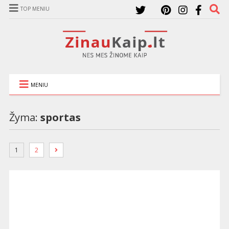
TOP MENIU
MENIU
Žyma:
sportas
1
2