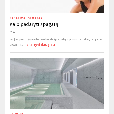
PATARIMAI
,
SPORTAS
Kaip padaryti špagatą
4
Jei Jūs jau mėginote padaryti špagatą ir jums pavyko, tai jums
visai n [...]
Skaityti daugiau