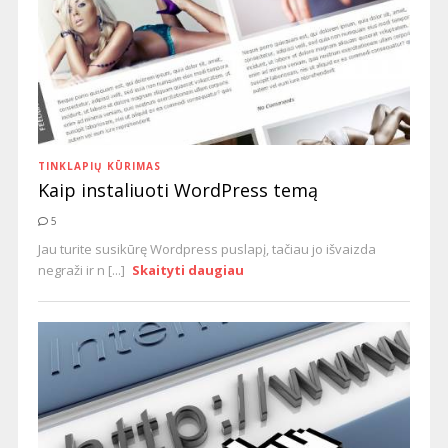
TINKLAPIŲ KŪRIMAS
Kaip instaliuoti WordPress temą
5
Jau turite susikūrę Wordpress puslapį, tačiau jo išvaizda
negraži ir n [...]
Skaityti daugiau