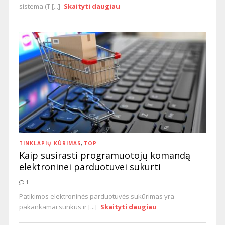
sistema (T [...]
Skaityti daugiau
TINKLAPIŲ KŪRIMAS
,
TOP
Kaip susirasti programuotojų komandą
elektroninei parduotuvei sukurti
1
Patikimos elektroninės parduotuvės sukūrimas yra
pakankamai sunkus ir [...]
Skaityti daugiau