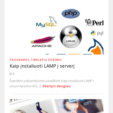
PROGRAMOS
,
TINKLAPIŲ KŪRIMAS
Kaip įnstaliuoti LAMP į serverį
3
Šiandien pabandysime paaiškinti kaip instaliuoti LAMP (
Linux+Apache+M [...]
Skaityti daugiau