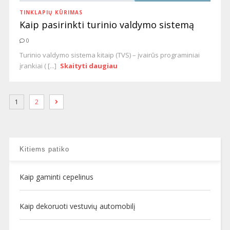
TINKLAPIŲ KŪRIMAS
Kaip pasirinkti turinio valdymo sistemą
0
Turinio valdymo sistema kitaip (TVS) – įvairūs programiniai
įrankiai ( [...]
Skaityti daugiau
1
2
Kitiems patiko
Kaip gaminti cepelinus
Kaip dekoruoti vestuvių automobilį