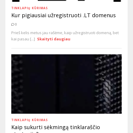
TINKLAPIŲ KŪRIMAS
Kur pigiausiai užregistruoti .LT domenus
0
Prieš kelis metus jau rašėme, kaip užregistruoti domeną, bet
kai pasau [...]
Skaityti daugiau
TINKLAPIŲ KŪRIMAS
Kaip sukurti sėkmingą tinklaraščio