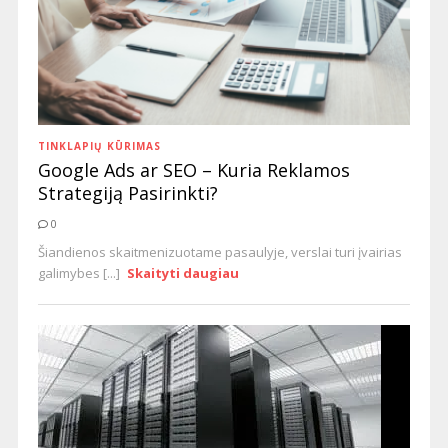
TINKLAPIŲ KŪRIMAS
Google Ads ar SEO – Kuria Reklamos
Strategiją Pasirinkti?
0
Šiandienos skaitmenizuotame pasaulyje, verslai turi įvairias
galimybes [...]
Skaityti daugiau