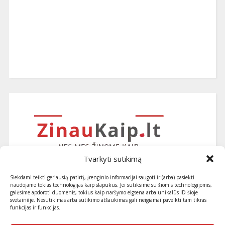
Tvarkyti sutikimą
Siekdami teikti geriausią patirtį, įrenginio informacijai saugoti ir (arba) pasiekti
naudojame tokias technologijas kaip slapukus. Jei sutiksime su šiomis technologijomis,
galėsime apdoroti duomenis, tokius kaip naršymo elgsena arba unikalūs ID šioje
svetainėje. Nesutikimas arba sutikimo atšaukimas gali neigiamai paveikti tam tikras
funkcijas ir funkcijas.
Užsiprenumeruokite naujausius