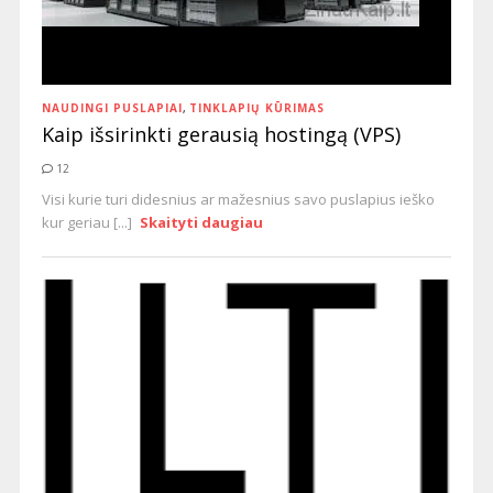
NAUDINGI PUSLAPIAI
,
TINKLAPIŲ KŪRIMAS
Kaip išsirinkti gerausią hostingą (VPS)
12
Visi kurie turi didesnius ar mažesnius savo puslapius ieško
kur geriau [...]
Skaityti daugiau