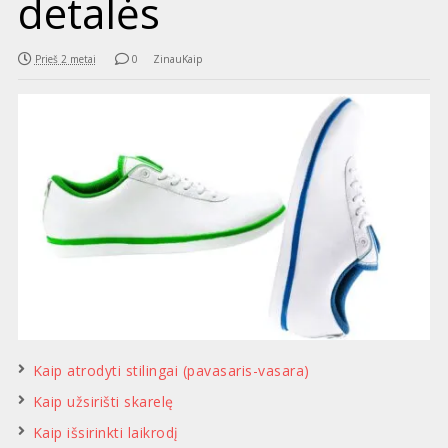
detalės
Prieš 2 metai
0
ZinauKaip
Kaip atrodyti stilingai (pavasaris-vasara)
Kaip užsirišti skarelę
Kaip išsirinkti laikrodį