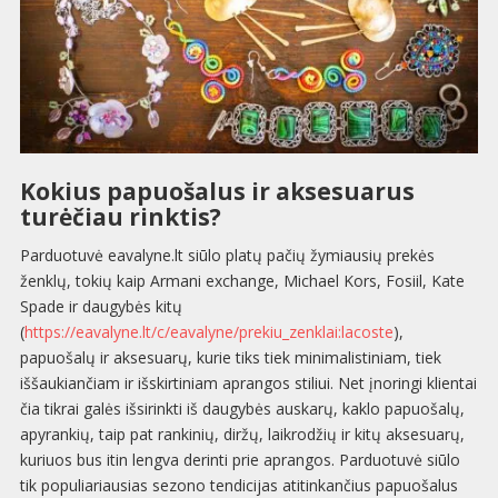
Kokius papuošalus ir aksesuarus
turėčiau rinktis?
Parduotuvė eavalyne.lt siūlo platų pačių žymiausių prekės
ženklų, tokių kaip Armani exchange, Michael Kors, Fosiil, Kate
Spade ir daugybės kitų
(
https://eavalyne.lt/c/eavalyne/prekiu_zenklai:lacoste
),
papuošalų ir aksesuarų, kurie tiks tiek minimalistiniam, tiek
iššaukiančiam ir išskirtiniam aprangos stiliui. Net įnoringi klientai
čia tikrai galės išsirinkti iš daugybės auskarų, kaklo papuošalų,
apyrankių, taip pat rankinių, diržų, laikrodžių ir kitų aksesuarų,
kuriuos bus itin lengva derinti prie aprangos. Parduotuvė siūlo
tik populiariausias sezono tendicijas atitinkančius papuošalus