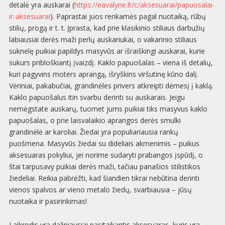
detalė yra auskarai (
https://eavalyne.lt/c/aksesuarai/papuosalai-
ir-aksesuarai
). Paprastai juos renkamės pagal nuotaiką, rūbų
stilių, progą ir t. t. Įprasta, kad prie klasikinio stiliaus darbužių
labiausiai derės maži perlų auskariukai, o vakarinio stiliaus
suknelę puikiai papildys masyvūs ar išraiškingi auskarai, kurie
sukurs pribloškiantį įvaizdį. Kaklo papuošalas – viena iš detalių,
kuri pagyvins moters aprangą, išryškins viršutinę kūno dalį.
Vėriniai, pakabučiai, grandinėles privers atkreipti dėmesį į kaklą.
Kaklo papuošalus itin svarbu derinti su auskarais. Jeigu
nemėgstate auskarų, tuomet jums puikiai tiks masyvus kaklo
papuošalas, o prie laisvalaikio aprangos derės smulki
grandinėlė ar karoliai. Žiedai yra populiariausia rankų
puošmena. Masyvūs žiedai su dideliais akmenimis – puikus
aksesuaras pokyliui, jei norime sudaryti prabangos įspūdį, o
štai tarpusavy puikiai derės maži, tačiau panašios stilistikos
žiedeliai. Reikia pabrėžti, kad šiandien tikrai nebūtina derinti
vienos spalvos ar vieno metalo žiedų, svarbiausia – jūsų
nuotaika ir pasirinkimas!
Laikrodis yra dažniausiai pasitaikantis aksesuaras, kuris yra