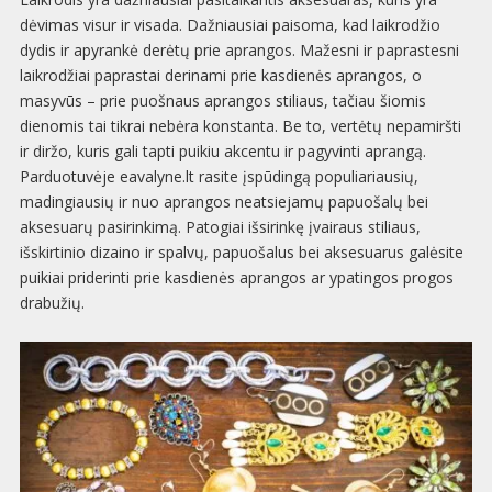
dėvimas visur ir visada. Dažniausiai paisoma, kad laikrodžio
dydis ir apyrankė derėtų prie aprangos. Mažesni ir paprastesni
laikrodžiai paprastai derinami prie kasdienės aprangos, o
masyvūs – prie puošnaus aprangos stiliaus, tačiau šiomis
dienomis tai tikrai nebėra konstanta. Be to, vertėtų nepamiršti
ir diržo, kuris gali tapti puikiu akcentu ir pagyvinti aprangą.
Parduotuvėje eavalyne.lt rasite įspūdingą populiariausių,
madingiausių ir nuo aprangos neatsiejamų papuošalų bei
aksesuarų pasirinkimą. Patogiai išsirinkę įvairaus stiliaus,
išskirtinio dizaino ir spalvų, papuošalus bei aksesuarus galėsite
puikiai priderinti prie kasdienės aprangos ar ypatingos progos
drabužių.