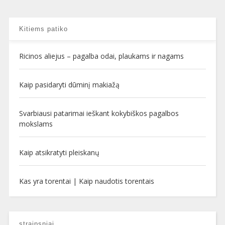
Kitiems patiko
Ricinos aliejus – pagalba odai, plaukams ir nagams
Kaip pasidaryti dūminį makiažą
Svarbiausi patarimai ieškant kokybiškos pagalbos
mokslams
Kaip atsikratyti pleiskanų
Kas yra torentai | Kaip naudotis torentais
straipsniai