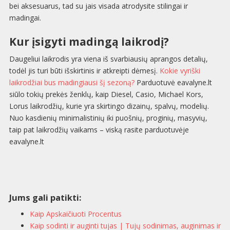
bei aksesuarus, tad su jais visada atrodysite stilingai ir
madingai.
Kur įsigyti madingą laikrodį?
Daugeliui laikrodis yra viena iš svarbiausių aprangos detalių,
todėl jis turi būti išskirtinis ir atkreipti dėmesį.
Kokie vyriški
laikrodžiai bus madingiausi šį sezoną?
Parduotuvė eavalyne.lt
siūlo tokių prekės ženklų, kaip Diesel, Casio, Michael Kors,
Lorus laikrodžių, kurie yra skirtingo dizainų, spalvų, modelių.
Nuo kasdienių minimalistinių iki puošnių, proginių, masyvių,
taip pat laikrodžių vaikams – viską rasite parduotuvėje
eavalyne.lt
Jums gali patikti:
Kaip Apskaičiuoti Procentus
Kaip sodinti ir auginti tujas | Tujų sodinimas, auginimas ir