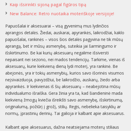
Kaip išsirinkti sijoną pagal figūros tipą
New Balance: Retro nuotaika moteriškoje versijoje!
Papuošalai ir aksesuarai – visą gyvenimą mus lydinčios
aprangos detalės. Žiedai, auskarai, apyrankės, laikrodžiai, kaklo
papuošalai, rankinės – visos šios detalės pagyvina ne tik mūsų
aprangą, bet ir mūsų asmenybę, suteikia jai šarmingumo ir
išskirtinumo. Be kai kurių aksesuarų negalime išsiversti
nepaisant nei sezono, nei mados tendencijų. Tarkime, vienas iš
aksesuarų, kurie kiekvieną dieną lydi moterį, yra rankinė. Be
abejonės, yra ir tokių asmenybių, kurios savo išorinės visumos
neįsivaizduoja, pavyzdžiui, be laikrodžio, auskarų, žiedo arba
apyrankės. Ir kiekvienas iš šių aksesuarų – neabejotina mūsų
individualumo išraiška. Gera žinia yra ta, kad šiandieninė mada
kiekvieną žmogų kviečia išreikšti savo asmenybę, išskirtinumą,
originalumą, požiūrį į grožį, stilių. Regis, nebelieka taisyklių ar
normų, įprastinių derinių. Tai galioja ir kalbant apie aksesuarus.
Kalbant apie aksesuarus, dažna neatsiejama moterų stiliaus