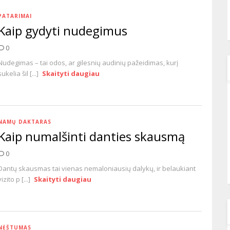
PATARIMAI
Kaip gydyti nudegimus
0
Nudegimas – tai odos, ar gilesnių audinių pažeidimas, kurį
sukelia šil [...]
Skaityti daugiau
NAMŲ DAKTARAS
Kaip numalšinti danties skausmą
0
Dantų skausmas tai vienas nemaloniausių dalykų, ir belaukiant
vizito p [...]
Skaityti daugiau
NĖŠTUMAS