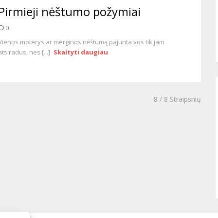
Pirmieji nėštumo požymiai
0
Vienos moterys ar merginos nėštumą pajunta vos tik jam
atsiradus, nes [...]
Skaityti daugiau
8
/ 8 Straipsnių