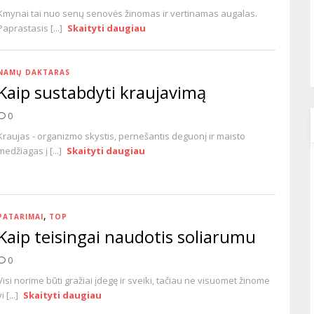
Kmynai tai nuo senų senovės žinomas ir vertinamas augalas.
Paprastasis [...]
Skaityti daugiau
NAMŲ DAKTARAS
Kaip sustabdyti kraujavimą
0
Kraujas - organizmo skystis, pernešantis deguonį ir maisto
medžiagas į [...]
Skaityti daugiau
,
PATARIMAI
TOP
Kaip teisingai naudotis soliarumu
0
Visi norime būti gražiai įdegę ir sveiki, tačiau ne visuomet žinome
i [...]
Skaityti daugiau