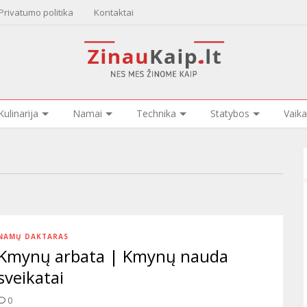
Privatumo politika
Kontaktai
Kulinarija
Namai
Technika
Statybos
Vaika
NAMŲ DAKTARAS
Kmynų arbata | Kmynų nauda
sveikatai
0