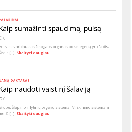
PATARIMAI
Kaip sumažinti spaudimą, pulsą
0
Antras svarbiausias žmogaus organas po smegenų yra širdis.
Širdis [...]
Skaityti daugiau
NAMŲ DAKTARAS
Kaip naudoti vaistinį šalaviją
0
Grupė: Šlapimo ir lytinių organų sistemai, Virškinimo sistemai ir
medž [...]
Skaityti daugiau