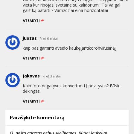
vieta kur ribojasi svetaine su kalidoriumi. Tai va gal
galit ką patarti ? Vamzdziai eina horizontaliai
ATSAKYTI
juozas
Prieš 6 metai
kaip pasigaminti aveido kaukę[antikoronvirusinę]
ATSAKYTI
Jakovas
Prieš 3 metai
Kaip foto negatyvus konvertuoti į pozityvus? Būsiu
dėkingas.
ATSAKYTI
Parašykite komentarą
El. pašto adresas nebus skelbiamas.
Būtini laukeliai