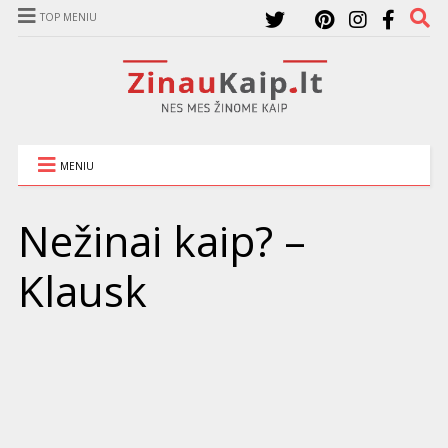
TOP MENIU
MENIU
Nežinai kaip? –
Klausk