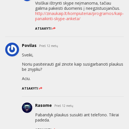
Visiškai ištrynti skype neįmanoma, tačiau
galima pakeisti duomenis į neegzistuojančius.
http://zinaukaip.lt/kompiuteriai/programos/kaip-
panaikinti-skype-anketa/
ATSAKYTI
Povilas
Prieš 12 metų
Sveiki,
Noriu pasiteirauti gal zinote kaip susigarbanoti plaukus
be znypliu?
Aciu.
ATSAKYTI
Rasome
Prieš 12 metų
Pabandyk plaukus susukti ant telefono. Tikrai
padeda.