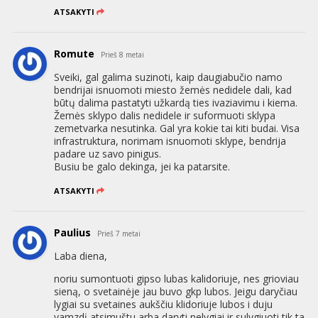
ATSAKYTI
Romute
Prieš 8 metai
Sveiki, gal galima suzinoti, kaip daugiabučio namo
bendrijai isnuomoti miesto žemės nedidele dali, kad
būtų dalima pastatyti užkardą ties ivaziavimu i kiema.
Žemės sklypo dalis nedidele ir suformuoti sklypa
zemetvarka nesutinka. Gal yra kokie tai kiti budai. Visa
infrastruktura, norimam isnuomoti sklype, bendrija
padare uz savo pinigus.
Busiu be galo dekinga, jei ka patarsite.
ATSAKYTI
Paulius
Prieš 7 metai
Laba diena,
noriu sumontuoti gipso lubas kalidoriuje, nes grioviau
sieną, o svetainėje jau buvo gkp lubos. Jeigu daryčiau
lygiai su svetaines aukščiu klidoriuje lubos i duju
vamzdį atsimuštu arba daryti nelygiai ir sulygiuoti tik ta