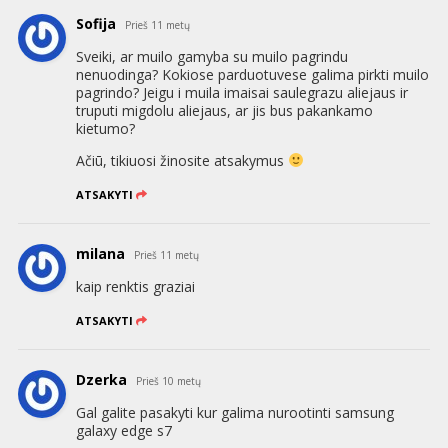
Sofija
Prieš 11 metų
Sveiki, ar muilo gamyba su muilo pagrindu
nenuodinga? Kokiose parduotuvese galima pirkti muilo
pagrindo? Jeigu i muila imaisai saulegrazu aliejaus ir
truputi migdolu aliejaus, ar jis bus pakankamo
kietumo?
Ačiū, tikiuosi žinosite atsakymus
ATSAKYTI
milana
Prieš 11 metų
kaip renktis graziai
ATSAKYTI
Dzerka
Prieš 10 metų
Gal galite pasakyti kur galima nurootinti samsung
galaxy edge s7