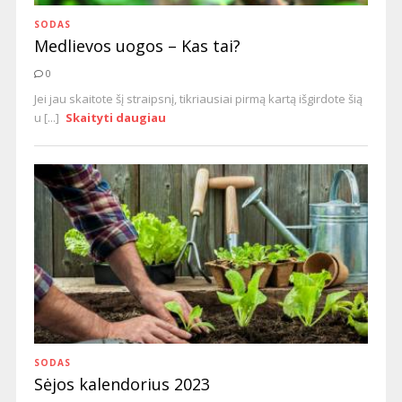
SODAS
Medlievos uogos – Kas tai?
0
Jei jau skaitote šį straipsnį, tikriausiai pirmą kartą išgirdote šią
u [...]
Skaityti daugiau
SODAS
Sėjos kalendorius 2023