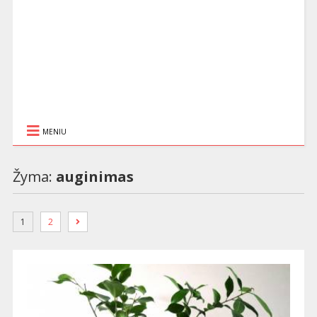
MENIU
Žyma:
auginimas
1
2