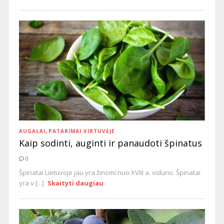
AUGALAI
,
PATARIMAI VIRTUVĖJE
Kaip sodinti, auginti ir panaudoti špinatus
0
Špinatai Lietuvoje jau yra žinomi nuo XVIII a. vidurio. Špinatai
yra v [...]
Skaityti daugiau