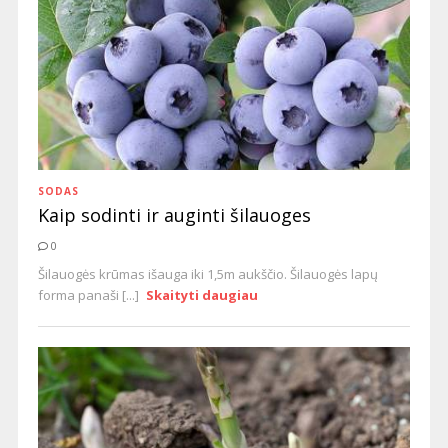
SODAS
Kaip sodinti ir auginti šilauoges
0
Šilauogės krūmas išauga iki 1,5m aukščio. Šilauogės lapų
forma panaši [...]
Skaityti daugiau