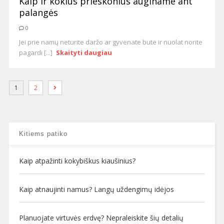
Kaip ir kokius prieskonius auginame ant
palangės
0
Jei prie namų neturite daržo ar gyvenate bute ir nuolat norite
pagardi [...]
Skaityti daugiau
1
2
Kitiems patiko
Kaip atpažinti kokybiškus kiaušinius?
Kaip atnaujinti namus? Langų uždengimų idėjos
Planuojate virtuvės erdvę? Nepraleiskite šių detalių