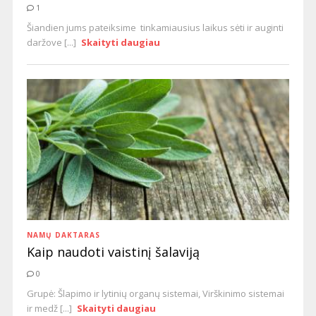
1
Šiandien jums pateiksime tinkamiausius laikus sėti ir auginti
daržove [...]
Skaityti daugiau
NAMŲ DAKTARAS
Kaip naudoti vaistinį šalaviją
0
Grupė: Šlapimo ir lytinių organų sistemai, Virškinimo sistemai
ir medž [...]
Skaityti daugiau