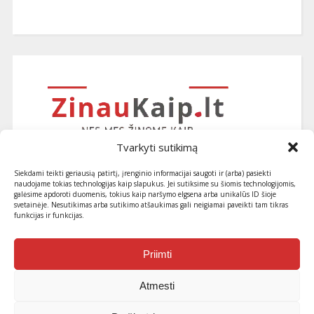
Tvarkyti sutikimą
Siekdami teikti geriausią patirtį, įrenginio informacijai saugoti ir (arba) pasiekti
naudojame tokias technologijas kaip slapukus. Jei sutiksime su šiomis technologijomis,
galėsime apdoroti duomenis, tokius kaip naršymo elgsena arba unikalūs ID šioje
svetainėje. Nesutikimas arba sutikimo atšaukimas gali neigiamai paveikti tam tikras
funkcijas ir funkcijas.
Užsiprenumeruokite naujausius
straipsnius ir patarimus
Priimti
Atmesti