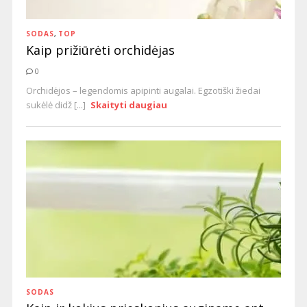
SODAS
,
TOP
Kaip prižiūrėti orchidėjas
0
Orchidėjos – legendomis apipinti augalai. Egzotiški žiedai
sukėlė didž [...]
Skaityti daugiau
SODAS