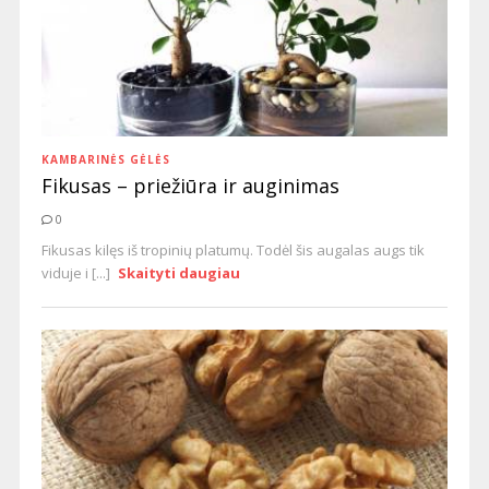
KAMBARINĖS GĖLĖS
Fikusas – priežiūra ir auginimas
0
Fikusas kilęs iš tropinių platumų. Todėl šis augalas augs tik
viduje i [...]
Skaityti daugiau