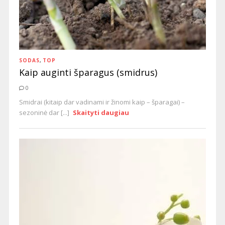
SODAS
,
TOP
Kaip auginti šparagus (smidrus)
0
Smidrai (kitaip dar vadinami ir žinomi kaip – šparagai) –
sezoninė dar [...]
Skaityti daugiau