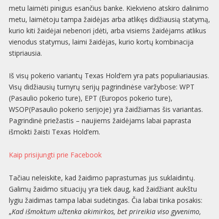
metu laimėti pinigus esančius banke. Kiekvieno atskiro dalinimo
metu, laimėtoju tampa žaidėjas arba atlikęs didžiausią statymą,
kurio kiti žaidėjai nebenori įdėti, arba visiems žaidėjams atlikus
vienodus statymus, laimi žaidėjas, kurio kortų kombinacija
stipriausia.
Iš visų pokerio variantų Texas Hold‘em yra pats populiariausias.
Visų didžiausių turnyrų serijų pagrindinėse varžybose: WPT
(Pasaulio pokerio ture), EPT (Europos pokerio ture),
WSOP(Pasaulio pokerio serijoje) yra žaidžiamas šis variantas.
Pagrindinė priežastis – naujiems žaidėjams labai paprasta
išmokti žaisti Texas Hold’em.
Kaip prisijungti prie Facebook
Tačiau neleiskite, kad žaidimo paprastumas jus suklaidintų.
Galimų žaidimo situacijų yra tiek daug, kad žaidžiant aukštu
lygiu žaidimas tampa labai sudėtingas. Čia labai tinka posakis:
„
Kad išmoktum užtenka akimirkos, bet prireikia viso gyvenimo,