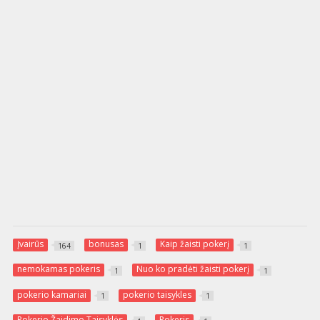
Įvairūs
bonusas
Kaip žaisti pokerį
164
1
1
nemokamas pokeris
Nuo ko pradėti žaisti pokerį
1
1
pokerio kamariai
pokerio taisykles
1
1
Pokerio Žaidimo Taisyklės
Pokeris