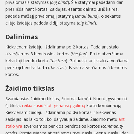
privalomasis statymas (
big blind
). Šie statymai padedami dar
prieš išdalinant kortas. Žaidėjas, esantis dalintojui iš kairės,
padeda mažąjį privalomąjį statymą (
small blind
), o sekantis
eilėje žaidėjas padeda didįjį statymą (
big blind
).
Dalinimas
Kiekvienam žaidėjui išdalinama po 2 kortas. Tada ant stalo
atverčiamos 3 bendrosios kortos (
the flop
). Po to atverčiama
ketvirtoji bendra korta (
the turn
). Galiausiai ant stalo atverčiama
penktoji bendra korta (
the river
). Iš viso atverčiamos 5 bendros
kortos.
Žaidimo tikslas
Svarbiausias žaidimo tikslas, žinoma, laimėti. Norint įgyvendinti
šį tikslą,
reikia susidėlioti geriausią galimą
kortų kombinaciją.
Kiekvienam žaidėjui išdalinama po dvi kortas ir kiekvienas
žaidėjas jas laiko tol, kol dalyvauja žaidime. Žaidimo metu
ant
stalo yra
atverčiamos penkios bendrosios kortos (
community
cards
). Pirmiausia yra atverčiamos trys, paskui viena, paskui dar