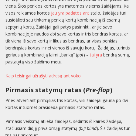
viena. Šios penkios kortos yra matomos visiems žaidėjams. Kai
visos reikiamos kortos
jau yra padėtos ant
stalo, žaidėjas turi
susidėlioti sau tinkamą penkių kortų kombinaciją iš esamų
septynių kortų. Žaidėjai gali patys pasirinkti, ar jie savo
kombinacijoje naudos abi savo kortas ir tris bendras kortas, ar
tik vieną iš savo kortų ir likusias bendras, ar visas penkias
bendrąsias kortas ir nei vienos iš savųjų kortų. Žaidėjas, turintis
geriausią kombinaciją laimi „banką“ (
pot
) –
tai yra
bendrą sumą,
pastatytą viso žaidimo metu.
Kaip teisingai užrašyti adresą ant voko
Pirmasis statymų ratas (
Pre-flop
)
Prieš atverčiant pirmąsias tris kortas, visi žaidėjai gauna po dvi
kortas ir tuomet prasideda pirmasis statymo ratas.
Pirmasis veiksmą atlieka žaidėjas, sėdintis iš kairės žaidėjui,
stačiusiam didįjį privalomąjį statymą (
big blind
). Šis žaidėjas turi
tris pasirinkimus: