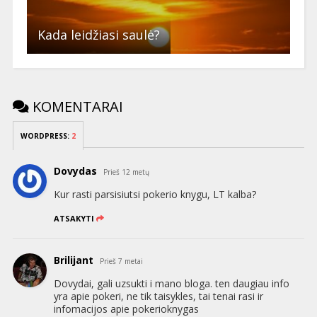
Kada leidžiasi saulė?
KOMENTARAI
WORDPRESS:
2
Dovydas
Prieš 12 metų
Kur rasti parsisiutsi pokerio knygu, LT kalba?
ATSAKYTI
Brilijant
Prieš 7 metai
Dovydai, gali uzsukti i mano bloga. ten daugiau info
yra apie pokeri, ne tik taisykles, tai tenai rasi ir
infomacijos apie pokerioknygas