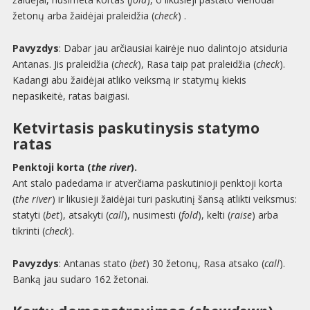
žetonų arba žaidėjai praleidžia (
check
) .
Pavyzdys
: Dabar jau arčiausiai kairėje nuo dalintojo atsiduria
Antanas. Jis praleidžia (
check
), Rasa taip pat praleidžia (
check
).
Kadangi abu žaidėjai atliko veiksmą ir statymų kiekis
nepasikeitė, ratas baigiasi.
Ketvirtasis paskutinysis statymo
ratas
Penktoji korta (
the river
).
Ant stalo padedama ir atverčiama paskutinioji penktoji korta
(
the river
) ir likusieji žaidėjai turi paskutinį šansą atlikti veiksmus:
statyti (
bet
), atsakyti (
call
), nusimesti (
fold
), kelti (
raise
) arba
tikrinti (
check
).
Pavyzdys
: Antanas stato (
bet
) 30 žetonų, Rasa atsako (
call
).
Banką jau sudaro 162 žetonai.