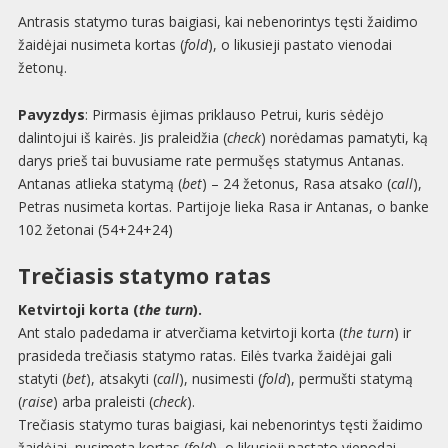
Antrasis statymo turas baigiasi, kai nebenorintys tęsti žaidimo
žaidėjai nusimeta kortas (
fold
), o likusieji pastato vienodai
žetonų.
Pavyzdys
: Pirmasis ėjimas priklauso Petrui, kuris sėdėjo
dalintojui iš kairės. Jis praleidžia (
check
) norėdamas pamatyti, ką
darys prieš tai buvusiame rate permušęs statymus Antanas.
Antanas atlieka statymą (
bet
) – 24 žetonus, Rasa atsako (
call
),
Petras nusimeta kortas. Partijoje lieka Rasa ir Antanas, o banke
102 žetonai (54+24+24)
Trečiasis statymo ratas
Ketvirtoji korta (
the turn
).
Ant stalo padedama ir atverčiama ketvirtoji korta (
the turn
) ir
prasideda trečiasis statymo ratas. Eilės tvarka žaidėjai gali
statyti (
bet
), atsakyti (
call
), nusimesti (
fold
), permušti statymą
(
raise
) arba praleisti (
check
).
Trečiasis statymo turas baigiasi, kai nebenorintys tęsti žaidimo
žaidėjai, nusimeta kortas (
fold
), o likusieji pastato vienodai