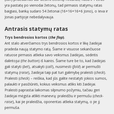
yra pastatę po vienodai žetonų, tad pirmasis statymų ratas
baigiasi, banką sudaro 54 žetonai (16+16+16+6 Jono), o Ieva ir
Jonas partijoje nebedalyvauja.
Antrasis statymų ratas
Trys bendrosios kortos (
the flop
)
.
Ant stalo atverčiamos trys bendrosios kortos ir likę žaidėjai
pradeda naują statymo ratą. Šiame ir visuose sekančiuose
ratuose pirmasis atlieka savo veiksmus žaidėjas, sėdintis
dalintojui (
the button
) iš kairės. Šiame ture be to, kad žaidėjas
gali statyti (
bet
), atsakyti (
call
), nusimesti (
fold
) ar permušti
statymą (
raise
), žaidėjai taip pat turi galimybę praleisti (
check
).
Praleisti (
check
) – reiškia, kad jūs galite nestatyti jokios sumos,
palaukti ir pasižiūrėti, kokius veiksmus atliks kiti žaidėjai.
Praleisti paprastai laikomas silpnumo požymiu, tačiau geri
žaidėjai mėgsta atlikti manevrą: praleidžiu ir permušu (
check-
raise
), kai jie praleidžia, oponentas atlieka statymą, o jie jį
permuša.