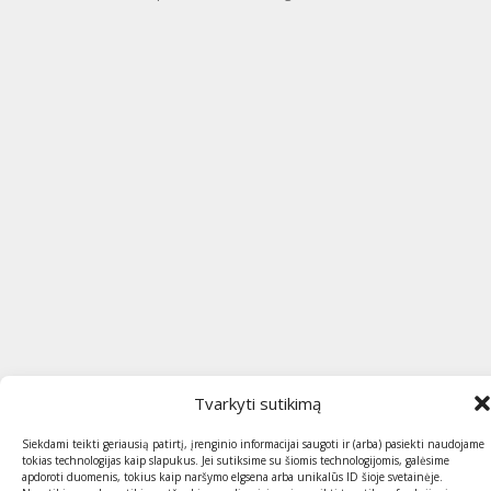
Tvarkyti sutikimą
Siekdami teikti geriausią patirtį, įrenginio informacijai saugoti ir (arba) pasiekti naudojame
tokias technologijas kaip slapukus. Jei sutiksime su šiomis technologijomis, galėsime
apdoroti duomenis, tokius kaip naršymo elgsena arba unikalūs ID šioje svetainėje.