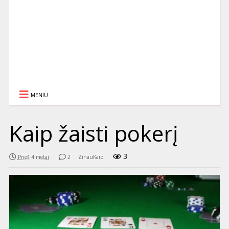
MENIU
Kaip žaisti pokerį
3
Prieš 4 metai
2
ZinauKaip