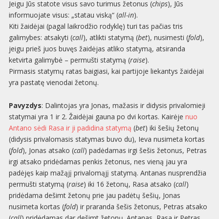
Jeigu Jūs statote visus savo turimus žetonus (
chips
), Jūs
informuojate visus: „statau viską“ (
all-in
).
Kiti žaidėjai (pagal laikrodžio rodyklę) turi tas pačias tris
galimybes: atsakyti (
call
), atlikti statymą (
bet
), nusimesti (
fold
),
jeigu prieš juos buvęs žaidėjas atliko statymą, atsiranda
ketvirta galimybė – permušti statymą (
raise
).
Pirmasis statymų ratas baigiasi, kai partijoje liekantys žaidėjai
yra pastatę vienodai žetonų.
Pavyzdys
: Dalintojas yra Jonas, mažasis ir didysis privalomieji
statymai yra 1 ir 2. Žaidėjai gauna po dvi kortas. Kairėje
nuo
Antano sėdi Rasa ir ji padidina statymą
(
bet
) iki šešių žetonų
(didysis privalomasis statymas buvo du), Ieva nusimeta kortas
(
fold
), Jonas atsako (
call
) padėdamas irgi šešis žetonus, Petras
irgi atsako pridėdamas penkis žetonus, nes vieną jau yra
padėjęs kaip mažąjį privalomąjį statymą. Antanas nusprendžia
permušti statymą (
raise
) iki 16 žetonų, Rasa atsako (
call
)
pridėdama dešimt žetonų prie jau padėtų šešių, Jonas
nusimeta kortas (
fold
) ir praranda šešis žetonus, Petras atsako
(
call
) pridėdamas dar dešimt žetonų. Antanas, Rasa ir Petras