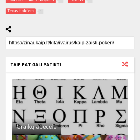
1
1
Texas Hold’em
1
TAIP PAT GALI PATIKTI
Graikų abėcėlė