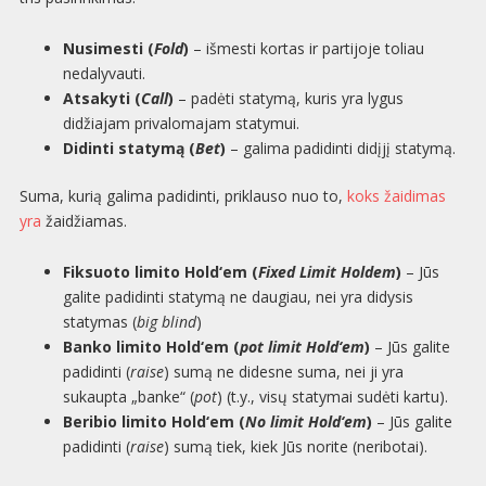
Nusimesti (
Fold
)
– išmesti kortas ir partijoje toliau
nedalyvauti.
Atsakyti (
Call
)
– padėti statymą, kuris yra lygus
didžiajam privalomajam statymui.
Didinti statymą (
Bet
)
– galima padidinti didįjį statymą.
Suma, kurią galima padidinti, priklauso nuo to,
koks žaidimas
yra
žaidžiamas.
Fiksuoto limito Hold‘em (
Fixed Limit Holdem
)
– Jūs
galite padidinti statymą ne daugiau, nei yra didysis
statymas (
big blind
)
Banko limito Hold‘em (
pot limit Hold‘em
)
– Jūs galite
padidinti (
raise
) sumą ne didesne suma, nei ji yra
sukaupta „banke“ (
pot
) (t.y., visų statymai sudėti kartu).
Beribio limito Hold‘em (
No limit Hold‘em
)
– Jūs galite
padidinti (
raise
) sumą tiek, kiek Jūs norite (neribotai).