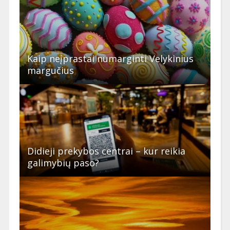
Kaip neįprastai numarginti Velykinius
margučius
Didieji prekybos centrai – kur reikia
galimybių paso?