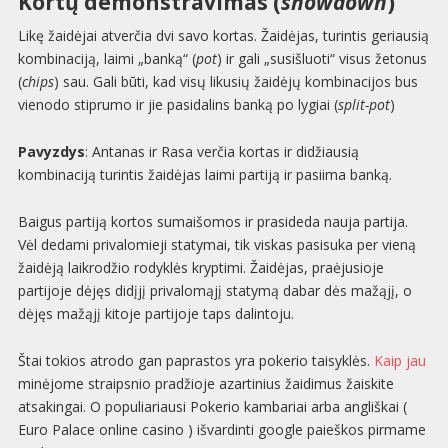
Kortų demonstravimas (
showdown
)
Likę žaidėjai atverčia dvi savo kortas. Žaidėjas, turintis geriausią
kombinaciją, laimi „banką“ (
pot
) ir gali „susišluoti“ visus žetonus
(
chips
) sau. Gali būti, kad visų likusių žaidėjų kombinacijos bus
vienodo stiprumo ir jie pasidalins banką po lygiai (
split-pot
)
Pavyzdys
: Antanas ir Rasa verčia kortas ir didžiausią
kombinaciją turintis žaidėjas laimi partiją ir pasiima banką.
Baigus partiją kortos sumaišomos ir prasideda nauja partija.
Vėl dedami privalomieji statymai, tik viskas pasisuka per vieną
žaidėją laikrodžio rodyklės kryptimi. Žaidėjas, praėjusioje
partijoje dėjęs didįjį privalomąjį statymą dabar dės mažąjį, o
dėjęs mažąjį kitoje partijoje taps dalintoju.
Štai tokios atrodo gan paprastos yra pokerio taisyklės.
Kaip jau
minėjome straipsnio pradžioje azartinius žaidimus žaiskite
atsakingai. O populiariausi Pokerio kambariai arba angliškai (
Euro Palace online casino ) išvardinti google paieškos pirmame