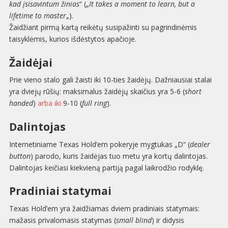
kad įsisavintum žinias
“ („
It takes a moment to learn, but a
lifetime to master
„).
Žaidžiant pirmą kartą reikėtų susipažinti su pagrindinėmis
taisyklėmis, kurios išdėstytos apačioje.
Žaidėjai
Prie vieno stalo gali žaisti iki 10-ties žaidėjų. Dažniausiai stalai
yra dviejų rūšių: maksimalus žaidėjų skaičius yra 5-6 (
short
handed
)
arba iki
9-10 (
full ring
).
Dalintojas
Internetiniame Texas Hold’em pokeryje mygtukas „D“ (
dealer
button
) parodo, kuris žaidėjas tuo metu yra kortų dalintojas.
Dalintojas keičiasi kiekvieną partiją pagal laikrodžio rodyklę.
Pradiniai statymai
Texas Hold’em yra žaidžiamas dviem pradiniais statymais:
mažasis privalomasis statymas (
small blind
) ir didysis