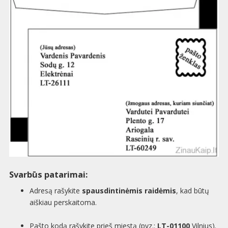
Svarbūs patarimai:
Adresą rašykite
spausdintinėmis raidėmis
, kad būtų
aiškiau perskaitoma.
Pašto kodą rašykite prieš miestą (pvz.:
LT-01100
Vilnius).