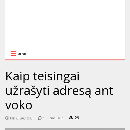
MENIU
Kaip teisingai
užrašyti adresą ant
voko
29
Prieš 6 mėnesiai
1
ZinauKaip