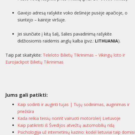
Gavėjo adresą rašykite voko dešinėje pusėje apačioje, o
siuntėjo – kairėje viršuje.
Jei siunčiate į kitą šalį, šalies pavadinimą rašykite
didžiosiomis raidėmis anglų kalba (pvz.:
LITHUANIA
).
Taip pat skaitykite:
Teleloto Bilietų Tikrinimas – Vikingų loto ir
EuroJackpot Bilietų Tikrinimas
Jums gali patikti:
Kaip sodinti ir auginti tujas | Tujų sodinimas, auginimas ir
priežiūra
Kada reikia teisių norint vairuoti motorolerį Lietuvoje
Kaip patikrinti iš Švedijos atvežtų automobilių ridą
Psichologija už internetinių kazino: kodėl lietuviai taip domisi