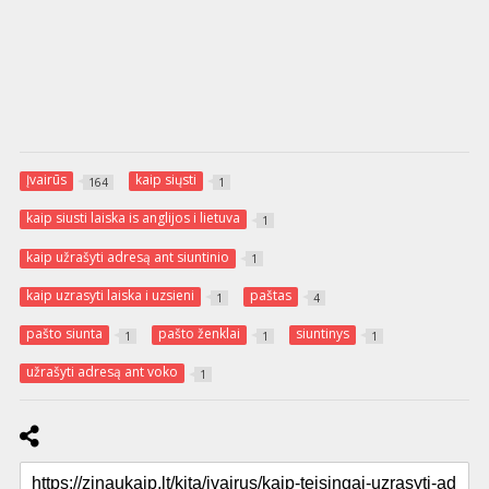
Įvairūs
kaip siųsti
164
1
kaip siusti laiska is anglijos i lietuva
1
kaip užrašyti adresą ant siuntinio
1
kaip uzrasyti laiska i uzsieni
paštas
1
4
pašto siunta
pašto ženklai
siuntinys
1
1
1
užrašyti adresą ant voko
1