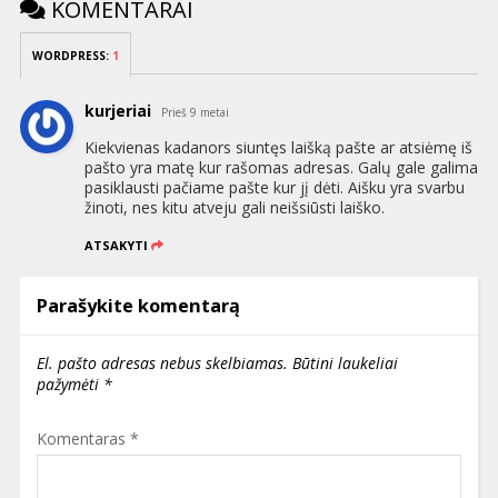
KOMENTARAI
WORDPRESS:
1
kurjeriai
Prieš 9 metai
Kiekvienas kadanors siuntęs laišką pašte ar atsiėmę iš
pašto yra matę kur rašomas adresas. Galų gale galima
pasiklausti pačiame pašte kur jį dėti. Aišku yra svarbu
žinoti, nes kitu atveju gali neišsiūsti laiško.
ATSAKYTI
Parašykite komentarą
El. pašto adresas nebus skelbiamas.
Būtini laukeliai
pažymėti
*
Komentaras
*