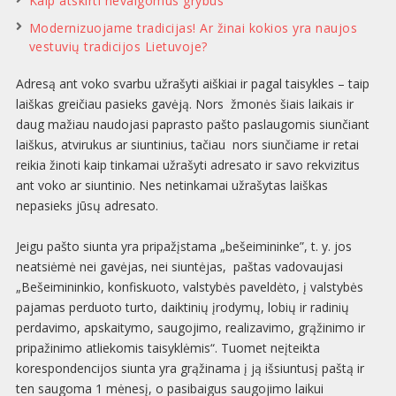
Kaip atskirti nevalgomus grybus
Modernizuojame tradicijas! Ar žinai kokios yra naujos
vestuvių tradicijos Lietuvoje?
Adresą ant voko svarbu užrašyti aiškiai ir pagal taisykles – taip
laiškas greičiau pasieks gavėją. Nors žmonės šiais laikais ir
daug mažiau naudojasi paprasto pašto paslaugomis siunčiant
laiškus, atvirukus ar siuntinius, tačiau nors siunčiame ir retai
reikia žinoti kaip tinkamai užrašyti adresato ir savo rekvizitus
ant voko ar siuntinio. Nes netinkamai užrašytas laiškas
nepasieks jūsų adresato.
Jeigu pašto siunta yra pripažįstama „bešeimininke”, t. y. jos
neatsiėmė nei gavėjas, nei siuntėjas, paštas vadovaujasi
„Bešeimininkio, konfiskuoto, valstybės paveldėto, į valstybės
pajamas perduoto turto, daiktinių įrodymų, lobių ir radinių
perdavimo, apskaitymo, saugojimo, realizavimo, grąžinimo ir
pripažinimo atliekomis taisyklėmis“. Tuomet neįteikta
korespondencijos siunta yra grąžinama į ją išsiuntusį paštą ir
ten saugoma 1 mėnesį, o pasibaigus saugojimo laikui