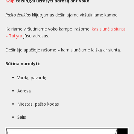
Kaip
teisingai užrašyti adresą ant voko
Pašto ženklas
klijuojamas dešiniajame viršutiniame kampe.
Kairiame viršutiniame voko kampe rašome,
kas siunčia siuntą
– Tai yra
jūsų adresas.
Dešinėje apačioje rašome – kam siunčiame laišką ar siuntą.
Būtina nurodyti:
Vardą, pavardę
Adresą
Miestas, pašto kodas
Šalis