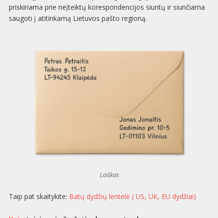
priskiriama prie neįteiktų korespondencijos siuntų ir siunčiama
saugoti į atitinkamą Lietuvos pašto regioną.
Laiškas
Taip pat skaitykite:
Batų dydžių lentelė ( US, UK, EU dydžiai)