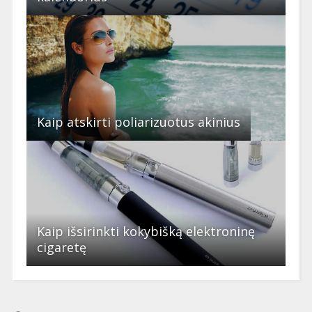
Kaip atskirti poliarizuotus akinius
Kaip išsirinkti kokybišką elektroninę
cigaretę