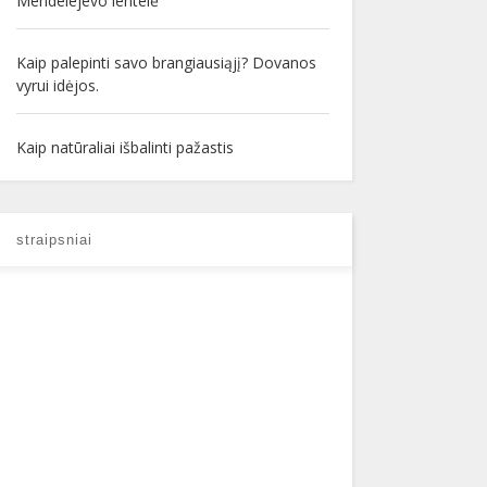
Mendelejevo lentelė
Kaip palepinti savo brangiausiąjį? Dovanos
vyrui idėjos.
Kaip natūraliai išbalinti pažastis
straipsniai