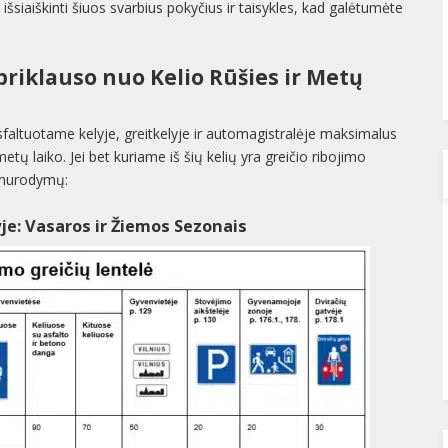
s išsiaiškinti šiuos svarbius pokyčius ir taisykles, kad galėtumėte
priklauso nuo Kelio Rūšies ir Metų
faltuotame kelyje, greitkelyje ir automagistralėje maksimalus
 metų laiko. Jei bet kuriame iš šių kelių yra greičio ribojimo
ų nurodymų:
yje: Vasaros ir Žiemos Sezonais