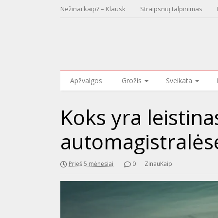
Nežinai kaip? – Klausk
Straipsnių talpinimas
Apžvalgos
Grožis
Sveikata
Koks yra leistinas
automagistralėse
Prieš 5 mėnesiai
0
ZinauKaip