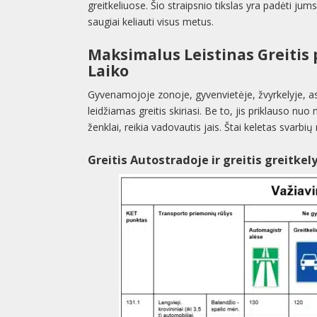
greitkeliuose. Šio straipsnio tikslas yra padėti jum
saugiai keliauti visus metus.
Maksimalus Leistinas Greitis 
Laiko
Gyvenamojoje zonoje, gyvenvietėje, žvyrkelyje, as
leidžiamas greitis skiriasi. Be to, jis priklauso nuo
ženklai, reikia vadovautis jais. Štai keletas svarbi
Greitis Autostradoje ir greitis greitkel