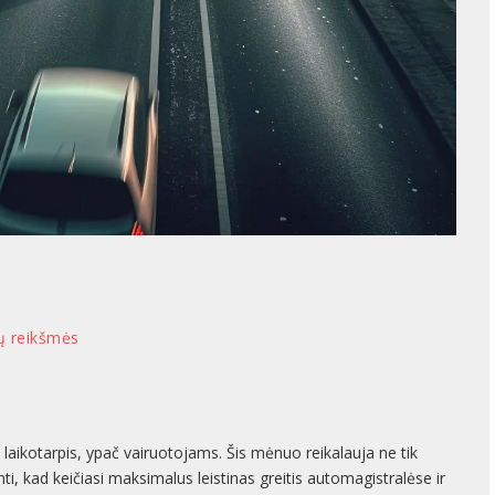
ų reikšmės
 laikotarpis, ypač vairuotojams. Šis mėnuo reikalauja ne tik
nti, kad keičiasi maksimalus leistinas greitis automagistralėse ir