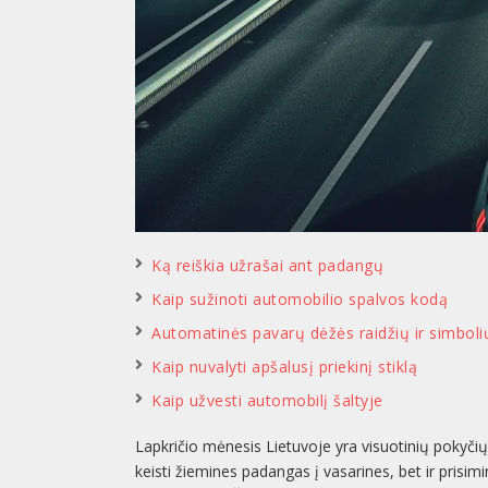
Ką reiškia užrašai ant padangų
Kaip sužinoti automobilio spalvos kodą
Automatinės pavarų dėžės raidžių ir simboli
Kaip nuvalyti apšalusį priekinį stiklą
Kaip užvesti automobilį šaltyje
Lapkričio mėnesis Lietuvoje yra visuotinių pokyčių
keisti žiemines padangas į vasarines, bet ir prisimi