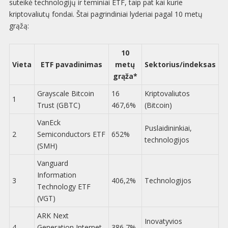
suteikė technologijų ir teminiai ETF, taip pat kai kurie
kriptovaliutų fondai. Štai pagrindiniai lyderiai pagal 10 metų
grąžą:
10
Vieta
ETF pavadinimas
metų
Sektorius/indeksas
grąža*
Grayscale Bitcoin
16
Kriptovaliutos
1
Trust (GBTC)
467,6%
(Bitcoin)
VanEck
Puslaidininkiai,
2
Semiconductors ETF
652%
technologijos
(SMH)
Vanguard
Information
3
406,2%
Technologijos
Technology ETF
(VGT)
ARK Next
Inovatyvios
4
Generation Internet
386,7%