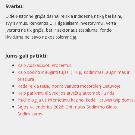
Svarbu:
Didelė istorinė grąža dažnai reiškia ir didesnę riziką bei kainų
svyravimus. Renkantis ETF ilgalaikiam investavimui, verta
įvertinti ne tik grąžą, bet ir sektoriaus stabilumą, fondo
likvidumą bei savo rizikos toleranciją.
Jums gali patikti:
Kaip Apskaičiuoti Procentus
Kaip sodinti ir auginti tujas | Tujų sodinimas, auginimas ir
priežiūra
Kada reikia teisių norint vairuoti motorolerį Lietuvoje
Kaip patikrinti iš Švedijos atvežtų automobilių ridą
Psichologija už internetinių kazino: kodėl lietuviai taip domisi
Sėjos Kalendorius 2026: Optimalus Sodinimo Gidas
Sodininkams