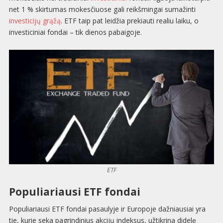
net 1 % skirtumas mokesčiuose gali reikšmingai sumažinti
investicijų grąžą
. ETF taip pat leidžia prekiauti realiu laiku, o
investiciniai fondai – tik dienos pabaigoje.
ETF
Populiariausi ETF fondai
Populiariausi ETF fondai pasaulyje ir Europoje dažniausiai yra
tie, kurie seka pagrindinius akcijų indeksus, užtikrina didelę