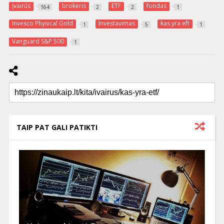
Įvairūs
brokeris
ETF
fondas
164
2
2
1
Invesco Physical Gold
Investavimas
kas yra eft
1
5
1
Vanguard S&P 500
1
TAIP PAT GALI PATIKTI