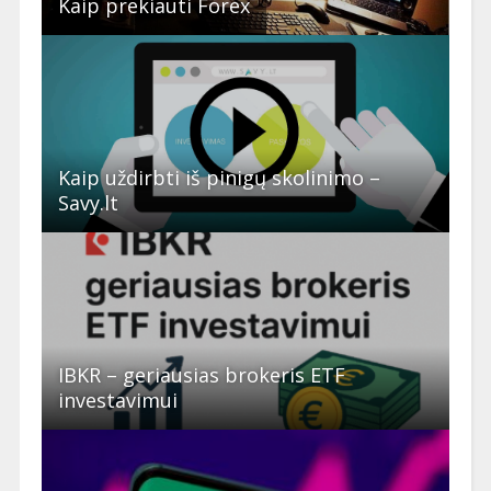
Kaip prekiauti Forex
Kaip uždirbti iš pinigų skolinimo –
Savy.lt
IBKR – geriausias brokeris ETF
investavimui