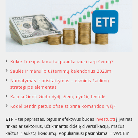
Kokie Turkijos kurortai populiariausi tarp šeimų?
Saulės ir mėnulio užtemimų kalendorius 2023m.
Numatymas ir prisitaikymas – esminis žaidimų
strategijos elementas
Kaip sužinoti žiedo dydį: žiedų dydžių lentelė
Kodėl bendri pietūs ofise stiprina komandos ryšį?
ETF
– tai paprastas, pigus ir efektyvus būdas
investuoti
į įvairias
rinkas ar sektorius, užtikrinantis didelę diversifikaciją, mažus
kaštus ir aukštą likvidumą. Populiariausi pasirinkimai – VWCE ir