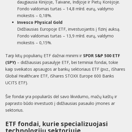
daugiausia Kinijoje, Taivane, Indijoje ir Pietų Korėjoje.
Fondo valdomas turtas – 14,8 mlrd. eurų, valdymo
mokestis – 0,18%.
Invesco Physical Gold
Didžiausias Europoje ETF, investuojantis į fizinį auksą.
Fondo valdomas turtas – 13,9 mlrd. eurų, valdymo
mokestis – 0,15%.
Tarp kitų populiarių ETF dažnai minimi ir
SPDR S&P 500 ETF
(SPY)
– didžiausias pasaulyje ETF, bei teminiai fondai, tokie
kaip sveikatos apsaugos ar bankų sektoriaus ETF (pvz., iShares
Global Healthcare ETF, iShares STOXX Europe 600 Banks
UCITS ETF).
Šie fondai yra populiarūs dėl savo likvidumo, mažų kaštų ir
paprasto būdo investuoti į didžiausias pasaulio įmones ar
sektorius.
ETF fondai, kurie specializuojasi
technologijų sektoriuje