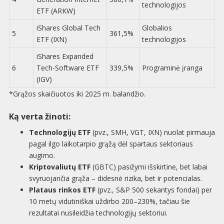
technologijos
ETF (ARKW)
iShares Global Tech
Globalios
5
361,5%
ETF (IXN)
technologijos
iShares Expanded
6
Tech-Software ETF
339,5%
Programinė įranga
(IGV)
*Grąžos skaičiuotos iki 2025 m. balandžio.
Ką verta žinoti:
Technologijų ETF
(pvz., SMH, VGT, IXN) nuolat pirmauja
pagal ilgo laikotarpio grąžą dėl spartaus sektoriaus
augimo.
Kriptovaliutų ETF
(GBTC) pasižymi išskirtine, bet labai
svyruojančia grąža – didesnė rizika, bet ir potencialas.
Plataus rinkos ETF
(pvz., S&P 500 sekantys fondai) per
10 metų vidutiniškai uždirbo 200–230%, tačiau šie
rezultatai nusileidžia technologijų sektoriui.