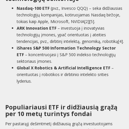
Nasdaq-100 ETF
(pvz., Invesco QQQ) – seka didžiausias
technologijų kompanijas, kotiruojamas Nasdaq biržoje,
tokias kaip Apple, Microsoft, NVIDIA[2][5].
ARK Innovation ETF
– investuoja į inovatyvias
technologijų įmones, ypač orientuotas į ateities
tendencijas, pvz., dirbtinį intelektą, genomiką, robotiką[4].
iShares S&P 500 Information Technology Sector
ETF
– koncentruojasi į S&P 500 indekso technologijų
sektoriaus įmones.
Global X Robotics & Artificial Intelligence ETF
–
orientuotas į robotikos ir dirbtinio intelekto srities
lyderius.
Populiariausi ETF ir didžiausią grąžą
per 10 metų turintys fondai
Per pastarąjį dešimtmetį didžiausią grąžą investuotojams