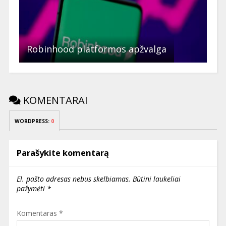
Robinhood platformos apžvalga
KOMENTARAI
WORDPRESS:
0
Parašykite komentarą
El. pašto adresas nebus skelbiamas.
Būtini laukeliai
pažymėti
*
Komentaras
*