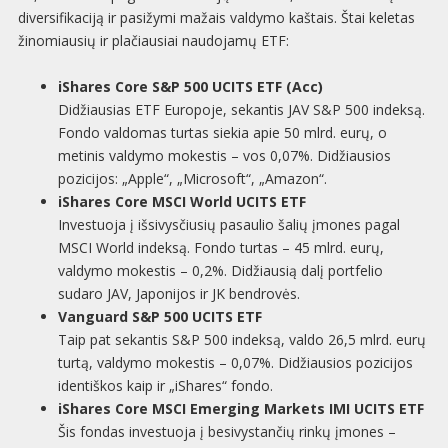
diversifikaciją ir pasižymi mažais valdymo kaštais. Štai keletas
žinomiausių ir plačiausiai naudojamų ETF:
iShares Core S&P 500 UCITS ETF (Acc)
Didžiausias ETF Europoje, sekantis JAV S&P 500 indeksą.
Fondo valdomas turtas siekia apie 50 mlrd. eurų, o
metinis valdymo mokestis – vos 0,07%. Didžiausios
pozicijos: „Apple“, „Microsoft“, „Amazon“.
iShares Core MSCI World UCITS ETF
Investuoja į išsivysčiusių pasaulio šalių įmones pagal
MSCI World indeksą. Fondo turtas – 45 mlrd. eurų,
valdymo mokestis – 0,2%. Didžiausią dalį portfelio
sudaro JAV, Japonijos ir JK bendrovės.
Vanguard S&P 500 UCITS ETF
Taip pat sekantis S&P 500 indeksą, valdo 26,5 mlrd. eurų
turtą, valdymo mokestis – 0,07%. Didžiausios pozicijos
identiškos kaip ir „iShares“ fondo.
iShares Core MSCI Emerging Markets IMI UCITS ETF
Šis fondas investuoja į besivystančių rinkų įmones –