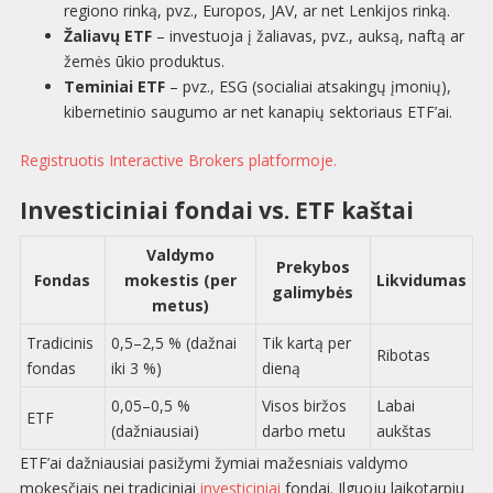
regiono rinką, pvz., Europos, JAV, ar net Lenkijos rinką.
Žaliavų ETF
– investuoja į žaliavas, pvz., auksą, naftą ar
žemės ūkio produktus.
Teminiai ETF
– pvz., ESG (socialiai atsakingų įmonių),
kibernetinio saugumo ar net kanapių sektoriaus ETF’ai.
Registruotis Interactive Brokers platformoje.
Investiciniai fondai vs. ETF kaštai
Valdymo
Prekybos
Fondas
mokestis (per
Likvidumas
galimybės
metus)
Tradicinis
0,5–2,5 % (dažnai
Tik kartą per
Ribotas
fondas
iki 3 %)
dieną
0,05–0,5 %
Visos biržos
Labai
ETF
(dažniausiai)
darbo metu
aukštas
ETF’ai dažniausiai pasižymi žymiai mažesniais valdymo
mokesčiais nei tradiciniai
investiciniai
fondai. Ilguoju laikotarpiu