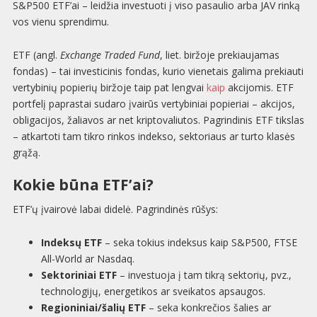
S&P500 ETF’ai – leidžia investuoti į viso pasaulio arba JAV rinką
vos vienu sprendimu.
ETF (angl.
Exchange Traded Fund
, liet. biržoje prekiaujamas
fondas) – tai investicinis fondas, kurio vienetais galima prekiauti
vertybinių popierių biržoje taip pat lengvai
kaip
akcijomis. ETF
portfelį paprastai sudaro įvairūs vertybiniai popieriai – akcijos,
obligacijos, žaliavos ar net kriptovaliutos. Pagrindinis ETF tikslas
– atkartoti tam tikro rinkos indekso, sektoriaus ar turto klasės
grąžą.
Kokie būna ETF’ai?
ETF’ų įvairovė labai didelė. Pagrindinės rūšys:
Indeksų ETF
– seka tokius indeksus kaip S&P500, FTSE
All-World ar Nasdaq.
Sektoriniai ETF
– investuoja į tam tikrą sektorių, pvz.,
technologijų, energetikos ar sveikatos apsaugos.
Regioniniai/šalių ETF
– seka konkrečios šalies ar