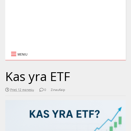
MENIU
Kas yra ETF
Prieš 12 mėnesių
0
ZinauKaip