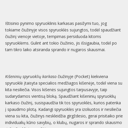
Ištisinio pynimo spyruoklinis karkasas pasižymi tuo, jog
tokiame čiužinyje visos spyruoklės sujungtos, todėl spaudžiant
čiužinį vienoje vietoje, tempimas persiduoda kitoms
spyruoklėms. Gulint ant tokio čiužinio, jis išsigaubia, todėl po
tam tikro laiko atsiranda sprando ir nugaros skausmai.
Kišeninių spyruoklių karkaso
čiužinyje (Pocket) kiekviena
spyruoklė įtaisyta specialios medžiagos kišenėje, todėl viena su
kita nesiliečia. Visos kišenės sujungtos tarpusavyje, taip
sudarydamos vientisą bloką. Spaudžiant kišeninių spyruoklių
karkaso čiužinį, susispaudžia tik tos spyruoklės, kurios patenka
į spaudimo plotą. Kadangi spyruoklės yra izoliuotos ir nesiliečia
viena su kita, čiužinys neskleidžia girgždesio, gerai prisitaiko prie
individualių kūno savybių, o klubų, nugaros ir sprando skausmo