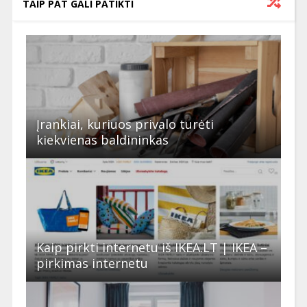
TAIP PAT GALI PATIKTI
Įrankiai, kuriuos privalo turėti
kiekvienas baldininkas
Kaip pirkti internetu iš IKEA.LT | IKEA –
pirkimas internetu