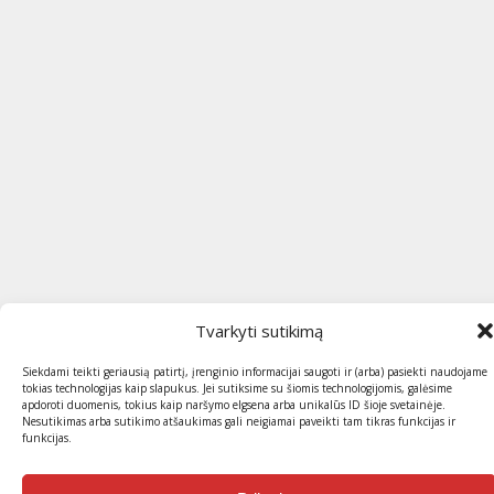
Tvarkyti sutikimą
Siekdami teikti geriausią patirtį, įrenginio informacijai saugoti ir (arba) pasiekti naudojame
tokias technologijas kaip slapukus. Jei sutiksime su šiomis technologijomis, galėsime
apdoroti duomenis, tokius kaip naršymo elgsena arba unikalūs ID šioje svetainėje.
Nesutikimas arba sutikimo atšaukimas gali neigiamai paveikti tam tikras funkcijas ir
funkcijas.