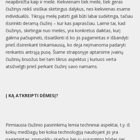
neapibrėžta kaip ir meilė. Kiekvienam tiek meilė, tiek geras
čiužinys reikš visiškai skirtingus dalykus, nes kiekvienas esame
individualūs. Tikrąją meilę patirti gali būti labai sudėtinga, tačiau
išsirinkti deramą čiužinį – kur kas paprasčiau. Laimė tai, kad
čiužinys, skirtingai nuo meilės, yra konkretus daiktas, kurį
galima pačiupinėti, išsiaiškinti iš ko jis pagamintas ir išbandyti
prieš išsirenkant tinkamiausią, ko deja neįmanoma padaryti
renkantis antrąją pusę. Šiame straipsnyje aptarsime įvairių
čiužinių bruožus bei tam tikrus aspektus į kuriuos verta
atsižvelgti prieš perkant čiužinį savo namams.
Į KĄ ATKREIPTI DĖMESĮ?
Pirmiausia čiužinio pasirinkimą lemia techniniai aspektai, t.y. iš
kokių medžiagų bei kokia technologiją naudojant jis yra
pagamintas: spyruoklių skaičius bei jų sujungimo būdas (jei