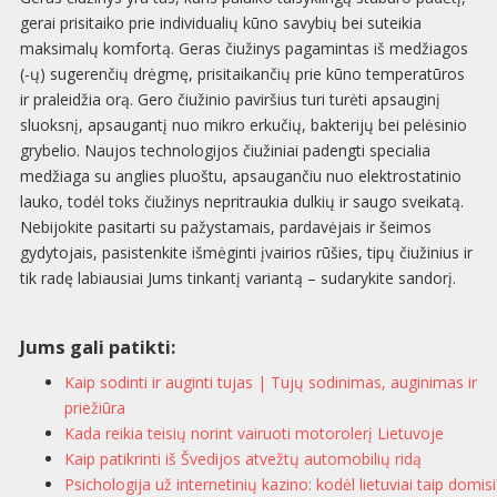
gerai prisitaiko prie individualių kūno savybių bei suteikia
maksimalų komfortą. Geras čiužinys pagamintas iš medžiagos
(-ų) sugerenčių drėgmę, prisitaikančių prie kūno temperatūros
ir praleidžia orą. Gero čiužinio paviršius turi turėti apsauginį
sluoksnį, apsaugantį nuo mikro erkučių, bakterijų bei pelėsinio
grybelio. Naujos technologijos čiužiniai padengti specialia
medžiaga su anglies pluoštu, apsaugančiu nuo elektrostatinio
lauko, todėl toks čiužinys nepritraukia dulkių ir saugo sveikatą.
Nebijokite pasitarti su pažystamais, pardavėjais ir šeimos
gydytojais, pasistenkite išmėginti įvairios rūšies, tipų čiužinius ir
tik radę labiausiai Jums tinkantį variantą – sudarykite sandorį.
Jums gali patikti:
Kaip sodinti ir auginti tujas | Tujų sodinimas, auginimas ir
priežiūra
Kada reikia teisių norint vairuoti motorolerį Lietuvoje
Kaip patikrinti iš Švedijos atvežtų automobilių ridą
Psichologija už internetinių kazino: kodėl lietuviai taip domisi