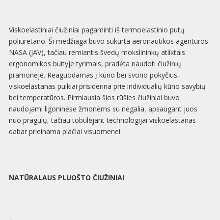
Viskoelastiniai čiužiniai pagaminti iš termoelastinio putų
poliuretano. Ši medžiaga buvo sukurta aeronautikos agentūros
NASA (JAV), tačiau remiantis švedų mokslininkų atliktais
ergonomikos buityje tyrimais, pradėta naudoti čiužinių
pramonėje. Reaguodamas į kūno bei svorio pokyčius,
viskoelastanas puikiai prisiderina prie individualių kūno savybių
bei temperatūros. Pirmiausia šios rūšies čiužiniai buvo
naudojami ligoninėse žmonėms su negalia, apsaugant juos
nuo pragulų, tačiau tobulėjant technologijai viskoelastanas
dabar prieinama plačiai visuomenei.
NATŪRALAUS PLUOŠTO ČIUŽINIAI