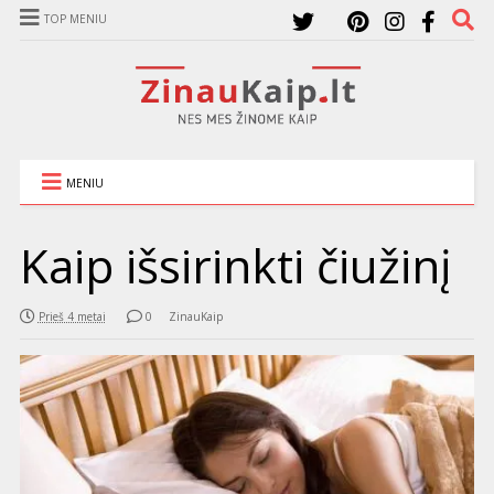
TOP MENIU
MENIU
Kaip išsirinkti čiužinį
Prieš 4 metai
0
ZinauKaip