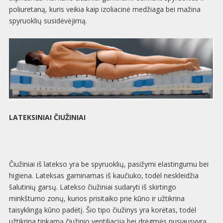
poliuretaną, kuris veikia kaip izoliacinė medžiaga bei mažina
spyruoklių susidėvėjimą.
LATEKSINIAI ČIUŽINIAI
Čiužiniai iš latekso yra be spyruoklių, pasižymi elastingumu bei
higiena. Lateksas gaminamas iš kaučiuko, todėl neskleidžia
šalutinių garsų. Latekso čiužiniai sudaryti iš skirtingo
minkštumo zonų, kurios prisitaiko prie kūno ir užtikrina
taisyklingą kūno padėtį. Šio tipo čiužinys yra korėtas, todėl
užtikrina tinkamą čiužinio ventiliaciją bei drėgmės pusiausvyrą.