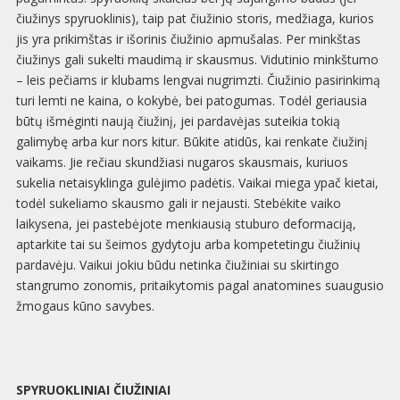
čiužinys spyruoklinis), taip pat čiužinio storis, medžiaga, kurios
jis yra prikimštas ir išorinis čiužinio apmušalas. Per minkštas
čiužinys gali sukelti maudimą ir skausmus. Vidutinio minkštumo
– leis pečiams ir klubams lengvai nugrimzti. Čiužinio pasirinkimą
turi lemti ne kaina, o kokybė, bei patogumas. Todėl geriausia
būtų išmėginti naują čiužinį, jei pardavėjas suteikia tokią
galimybę arba kur nors kitur. Būkite atidūs, kai renkate čiužinį
vaikams. Jie rečiau skundžiasi nugaros skausmais, kuriuos
sukelia netaisyklinga gulėjimo padėtis. Vaikai miega ypač kietai,
todėl sukeliamo skausmo gali ir nejausti. Stebėkite vaiko
laikysena, jei pastebėjote menkiausią stuburo deformaciją,
aptarkite tai su šeimos gydytoju arba kompetetingu čiužinių
pardavėju. Vaikui jokiu būdu netinka čiužiniai su skirtingo
stangrumo zonomis, pritaikytomis pagal anatomines suaugusio
žmogaus kūno savybes.
SPYRUOKLINIAI ČIUŽINIAI