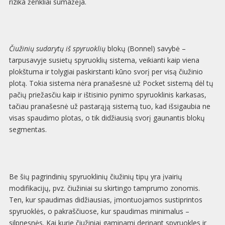
rizika ženkliai sumažėja.
Čiužinių sudarytų iš spyruoklių
blokų (Bonnel) savybė –
tarpusavyje susietų spyruoklių sistema, veikianti kaip viena
plokštuma ir tolygiai paskirstanti kūno svorį per visą čiužinio
plotą. Tokia sistema nėra pranašesnė už Pocket sistemą dėl tų
pačių priežasčiu kaip ir ištisinio pynimo spyruoklinis karkasas,
tačiau pranašesnė už pastarąją sistemą tuo, kad išsigaubia ne
visas spaudimo plotas, o tik didžiausią svorį gaunantis blokų
segmentas.
Be šių pagrindinių spyruoklinių čiužinių tipų yra įvairių
modifikacijų, pvz. čiužiniai su skirtingo tamprumo zonomis.
Ten, kur spaudimas didžiausias, įmontuojamos sustiprintos
spyruoklės, o pakraščiuose, kur spaudimas minimalus –
silpnesnės. Kai kurie čiužiniai gaminami derinant spyruokles ir