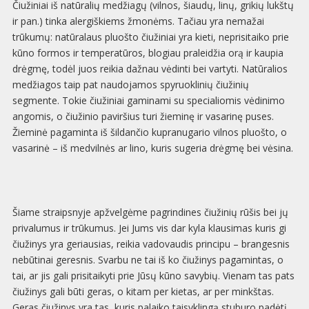
Čiužiniai iš natūralių medžiagų (vilnos, šiaudų, linų, grikių lukštų
ir pan.) tinka alergiškiems žmonėms. Tačiau yra nemažai
trūkumų: natūralaus pluošto čiužiniai yra kieti, neprisitaiko prie
kūno formos ir temperatūros, blogiau praleidžia orą ir kaupia
drėgmę, todėl juos reikia dažnau vėdinti bei vartyti. Natūralios
medžiagos taip pat naudojamos spyruoklinių čiužinių
segmente. Tokie čiužiniai gaminami su specialiomis vėdinimo
angomis, o čiužinio paviršius turi žieminę ir vasarinę puses.
Žieminė pagaminta iš šildančio kupranugario vilnos pluošto, o
vasarinė – iš medvilnės ar lino, kuris sugeria drėgmę bei vėsina.
Šiame straipsnyje apžvelgėme pagrindines čiužinių rūšis bei jų
privalumus ir trūkumus. Jei Jums vis dar kyla klausimas kuris gi
čiužinys yra geriausias, reikia vadovaudis principu – brangesnis
nebūtinai geresnis. Svarbu ne tai iš ko čiužinys pagamintas, o
tai, ar jis gali prisitaikyti prie Jūsų kūno savybių. Vienam tas pats
čiužinys gali būti geras, o kitam per kietas, ar per minkštas.
Geras čiužinys yra tas, kuris palaiko taisyklingą stuburo padėtį,