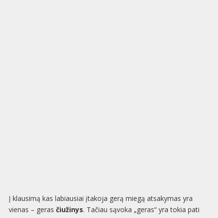
Į klausimą kas labiausiai įtakoja gerą miegą atsakymas yra
vienas – geras
čiužinys
. Tačiau sąvoka „geras“ yra tokia pati