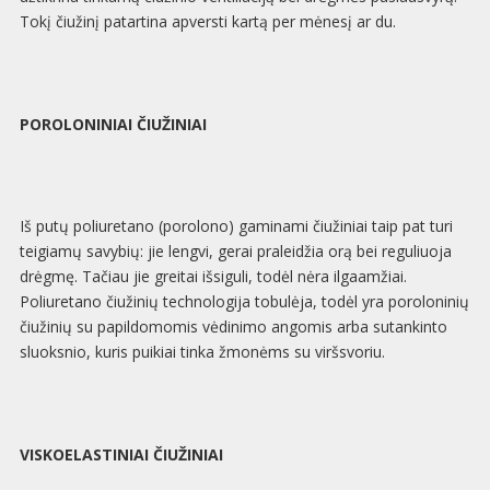
Tokį čiužinį patartina apversti kartą per mėnesį ar du.
POROLONINIAI ČIUŽINIAI
Iš putų poliuretano (porolono) gaminami čiužiniai taip pat turi
teigiamų savybių: jie lengvi, gerai praleidžia orą bei reguliuoja
drėgmę. Tačiau jie greitai išsiguli, todėl nėra ilgaamžiai.
Poliuretano čiužinių technologija tobulėja, todėl yra poroloninių
čiužinių su papildomomis vėdinimo angomis arba sutankinto
sluoksnio, kuris puikiai tinka žmonėms su viršsvoriu.
VISKOELASTINIAI ČIUŽINIAI