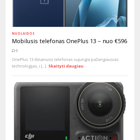
NUOLAIDOS
Mobilusis telefonas OnePlus 13 – nuo €596
0
OnePlus 13 išmanusis telefonas sujungia pažangiausias
technologijas, i [...]
Skaityti daugiau