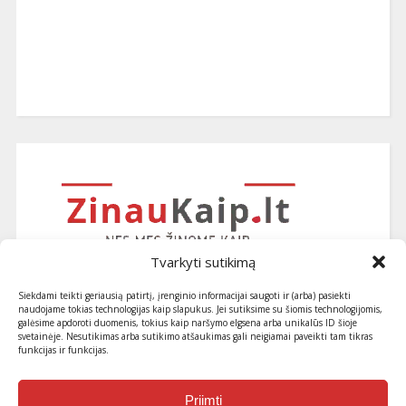
Tvarkyti sutikimą
Siekdami teikti geriausią patirtį, įrenginio informacijai saugoti ir (arba) pasiekti
naudojame tokias technologijas kaip slapukus. Jei sutiksime su šiomis technologijomis,
galėsime apdoroti duomenis, tokius kaip naršymo elgsena arba unikalūs ID šioje
svetainėje. Nesutikimas arba sutikimo atšaukimas gali neigiamai paveikti tam tikras
funkcijas ir funkcijas.
Užsiprenumeruokite naujausius
straipsnius ir patarimus
Priimti