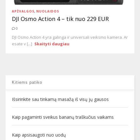
APŽVALGOS
,
NUOLAIDOS
DJI Osmo Action 4 – tik nuo 229 EUR
0
DJI Osmo Action 4 yra galinga ir universali veiksmo kamera. Ar
esate v [...]
Skaityti daugiau
Kitiems patiko
Išsirinkite sau tinkamą masažą iš visų jų gausos
Kaip pagaminti sveikus bananų traškučius vaikams
Kaip apsisaugoti nuo uodų