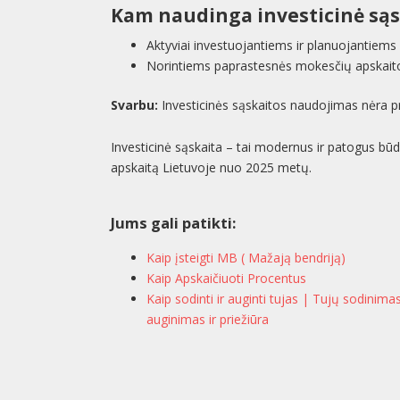
Kam naudinga investicinė sąs
Aktyviai investuojantiems ir planuojantiems 
Norintiems paprastesnės mokesčių apskaito
Svarbu:
Investicinės sąskaitos naudojimas nėra pri
Investicinė sąskaita – tai modernus ir patogus būda
apskaitą Lietuvoje nuo 2025 metų.
Jums gali patikti:
Kaip įsteigti MB ( Mažają bendriją)
Kaip Apskaičiuoti Procentus
Kaip sodinti ir auginti tujas | Tujų sodinima
auginimas ir priežiūra