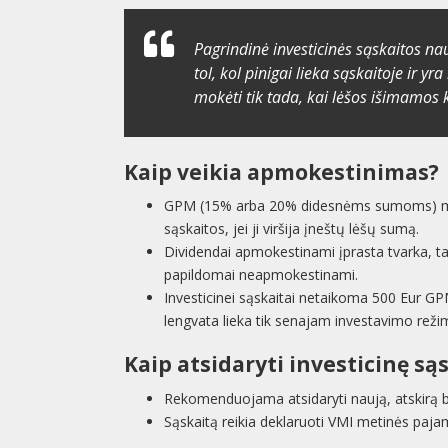
Pagrindinė investicinės sąskaitos n
tol, kol pinigai lieka sąskaitoje ir 
mokėti tik tada, kai lėšos išimamos
Kaip veikia apmokestinimas?
GPM (15% arba 20% didesnėms sumoms)
sąskaitos, jei ji viršija įneštų lėšų sumą.
Dividendai apmokestinami įprasta tvarka, tači
papildomai neapmokestinami.
Investicinei sąskaitai netaikoma 500 Eur GPM
lengvata lieka tik senajam investavimo režim
Kaip atsidaryti investicinę są
Rekomenduojama atsidaryti naują, atskirą ban
Sąskaitą reikia deklaruoti VMI metinės pajam