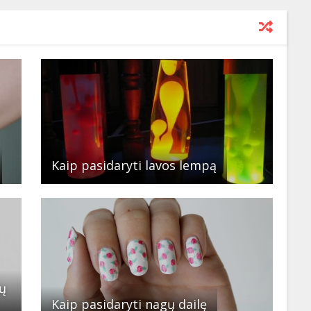
Kaip pasidaryti lavos lempą
ų
Kaip pasidaryti nagų dailę