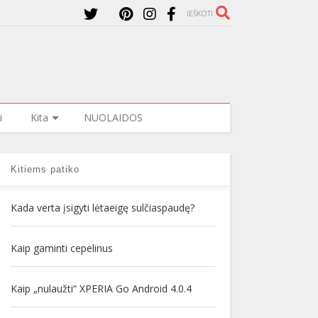
IEŠKOTI
i
Kita
NUOLAIDOS
Kitiems patiko
Kada verta įsigyti lėtaeigę sulčiaspaudę?
Kaip gaminti cepelinus
Kaip „nulaužti“ XPERIA Go Android 4.0.4