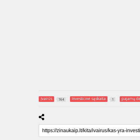
Įvairūs
Investicinė sąskaita
pajamų de
164
1