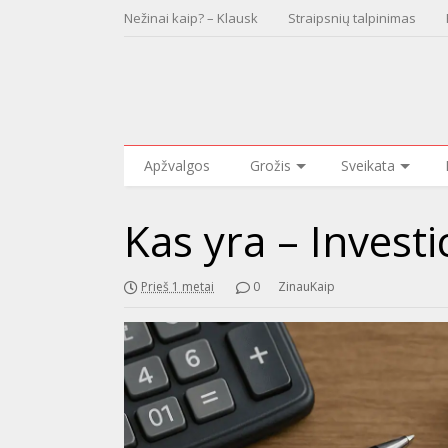
Nežinai kaip? – Klausk
Straipsnių talpinimas
Apžvalgos
Grožis
Sveikata
Kas yra – Investi
Prieš 1 metai
0
ZinauKaip