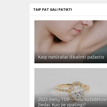
TAIP PAT GALI PATIKTI
Kaip natūraliai išbalinti pažastis
2023 metų TOP – halo sužadėtuvi
žiedai. Kuo jie ypatingi?