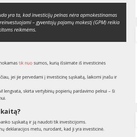
auda yra ta, kad investicijų pelnas nėra apmokestinamas
yra reinvestuojami – gyventojų pajamų mokestį (GPM) reikia
 kitoms reikmėms.
 mokamas
tik nuo
sumos, kurią išsiimate iš investicinės
au, jei jie pervedami į investicinę sąskaitą, laikomi įnašu ir
 lengvata, skirta vertybinių popierių pardavimo pelnui – ši
ui.
skaitą?
ko sąskaitą ir ją naudoti tik investicijoms.
ų deklaracijos metu, nurodant, kad ji yra investicinė.