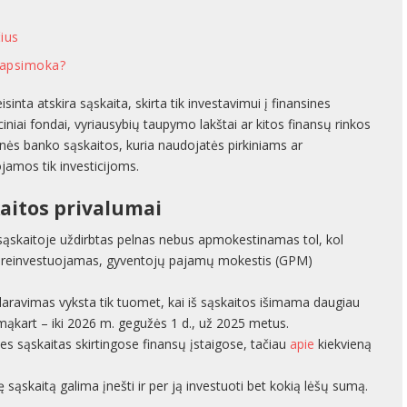
ius
i apsimoka?
sinta atskira sąskaita, skirta tik investavimui į finansines
ciniai fondai, vyriausybių taupymo lakštai ar kitos finansų rinkos
ienės banko sąskaitos, kuria naudojatės pirkiniams ar
jamos tik investicijoms.
kaitos privalumai
 sąskaitoje uždirbtas pelnas nebus apmokestinamas tol, kol
nas reinvestuojamas, gyventojų pajamų mokestis (GPM)
ravimas vyksta tik tuomet, kai iš sąskaitos išimama daugiau
irmąkart – iki 2026 m. gegužės 1 d., už 2025 metus.
nes sąskaitas skirtingose finansų įstaigose, tačiau
apie
kiekvieną
ę sąskaitą galima įnešti ir per ją investuoti bet kokią lėšų sumą.