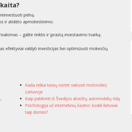
kaita?
reinvestuoti pelną.
s ir atidėto apmokestinimo.
valomas – galite rinktis ir įprastą investavimo tvarką.
s efektyviai valdyti investicijas bei optimizuoti mokesčių
Kada reikia teisių norint vairuoti motorolerį
Lietuvoje
s,
Kaip patikrinti iš Švedijos atvežtų automobilių ridą
Psichologija už internetinių kazino: kodėl lietuviai
taip domisi?