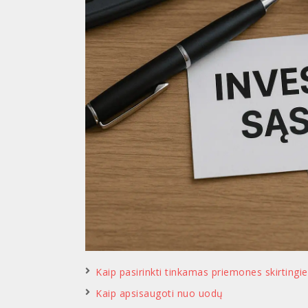
Kaip pasirinkti tinkamas priemones skirting
Kaip apsisaugoti nuo uodų