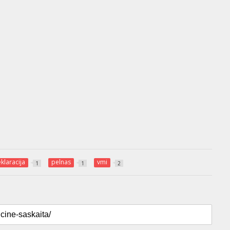
klaracija
pelnas
vmi
1
1
2