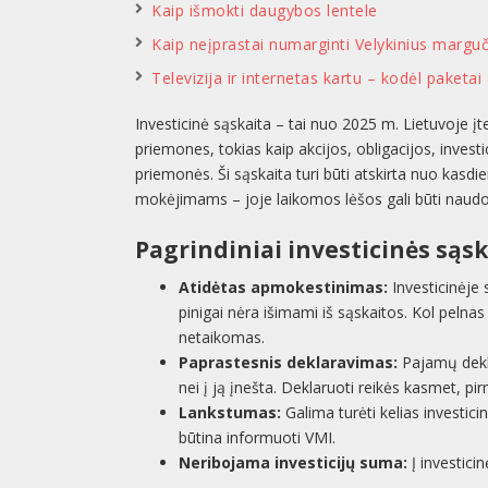
Kaip išmokti daugybos lentele
Kaip neįprastai numarginti Velykinius marguč
Televizija ir internetas kartu – kodėl paketa
Investicinė sąskaita – tai nuo 2025 m. Lietuvoje įtei
priemones, tokias kaip akcijos, obligacijos, investi
priemonės. Ši sąskaita turi būti atskirta nuo kasd
mokėjimams – joje laikomos lėšos gali būti naudo
Pagrindiniai investicinės sąs
Atidėtas apmokestinimas:
Investicinėje
pinigai nėra išimami iš sąskaitos. Kol pel
netaikomas.
Paprastesnis deklaravimas:
Pajamų dekla
nei į ją įnešta. Deklaruoti reikės kasmet, p
Lankstumas:
Galima turėti kelias investici
būtina informuoti VMI.
Neribojama investicijų suma:
Į investicin