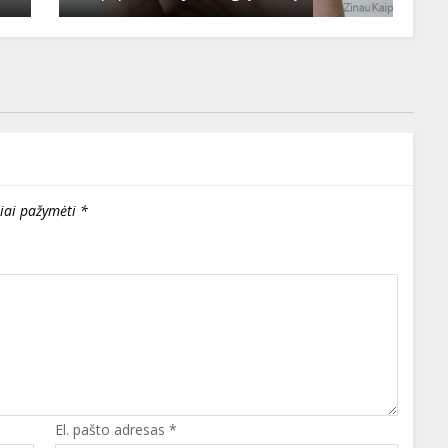
liai pažymėti
*
El. pašto adresas
*