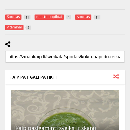
Sportas
maisto papildai
sportas
11
1
11
vitaminai
2
TAIP PAT GALI PATIKTI
Kaip pasigaminti sveiką ir skanų