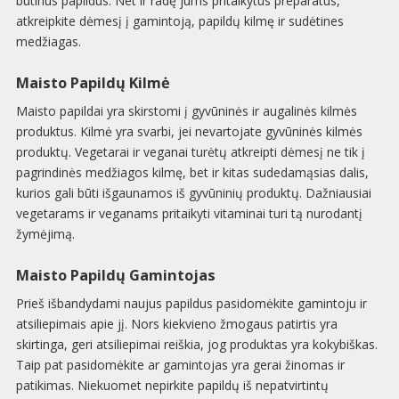
būtinus papildus. Net ir radę jums pritaikytus preparatus,
atkreipkite dėmesį į gamintoją, papildų kilmę ir sudėtines
medžiagas.
Maisto Papildų Kilmė
Maisto papildai yra skirstomi į gyvūninės ir augalinės kilmės
produktus. Kilmė yra svarbi, jei nevartojate gyvūninės kilmės
produktų. Vegetarai ir veganai turėtų atkreipti dėmesį ne tik į
pagrindinės medžiagos kilmę, bet ir kitas sudedamąsias dalis,
kurios gali būti išgaunamos iš gyvūninių produktų. Dažniausiai
vegetarams ir veganams pritaikyti vitaminai turi tą nurodantį
žymėjimą.
Maisto Papildų Gamintojas
Prieš išbandydami naujus papildus pasidomėkite gamintoju ir
atsiliepimais apie jį. Nors kiekvieno žmogaus patirtis yra
skirtinga, geri atsiliepimai reiškia, jog produktas yra kokybiškas.
Taip pat pasidomėkite ar gamintojas yra gerai žinomas ir
patikimas. Niekuomet nepirkite papildų iš nepatvirtintų