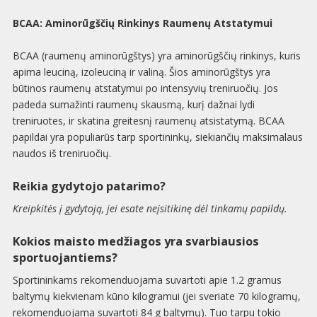
BCAA: Aminorūgščių Rinkinys Raumenų Atstatymui
BCAA (raumenų aminorūgštys) yra aminorūgščių rinkinys, kuris
apima leuciną, izoleuciną ir valiną. Šios aminorūgštys yra
būtinos raumenų atstatymui po intensyvių treniruočių. Jos
padeda sumažinti raumenų skausmą, kurį dažnai lydi
treniruotes, ir skatina greitesnį raumenų atsistatymą. BCAA
papildai yra populiarūs tarp sportininkų, siekiančių maksimalaus
naudos iš treniruočių.
Reikia gydytojo patarimo?
Kreipkitės į gydytoją, jei esate neįsitikinę dėl tinkamų papildų.
Kokios maisto medžiagos yra svarbiausios
sportuojantiems?
Sportininkams rekomenduojama suvartoti apie 1.2 gramus
baltymų kiekvienam kūno kilogramui (jei sveriate 70 kilogramų,
rekomenduojama suvartoti 84 g baltymų). Tuo tarpu tokio