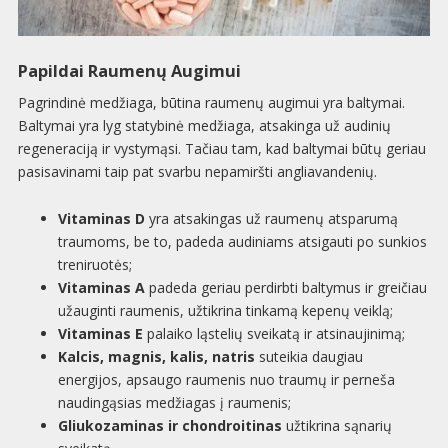
Papildai Raumenų Augimui
Pagrindinė medžiaga, būtina raumenų augimui yra baltymai.
Baltymai yra lyg statybinė medžiaga, atsakinga už audinių
regeneraciją ir vystymąsi. Tačiau tam, kad baltymai būtų geriau
pasisavinami taip pat svarbu nepamiršti angliavandenių.
Vitaminas D
yra atsakingas už raumenų atsparumą
traumoms, be to, padeda audiniams atsigauti po sunkios
treniruotės;
Vitaminas A
padeda geriau perdirbti baltymus ir greičiau
užauginti raumenis, užtikrina tinkamą kepenų veiklą;
Vitaminas E
palaiko ląstelių sveikatą ir atsinaujinimą;
Kalcis, magnis, kalis, natris
suteikia daugiau
energijos, apsaugo raumenis nuo traumų ir perneša
naudingąsias medžiagas į raumenis;
Gliukozaminas ir chondroitinas
užtikrina sąnarių