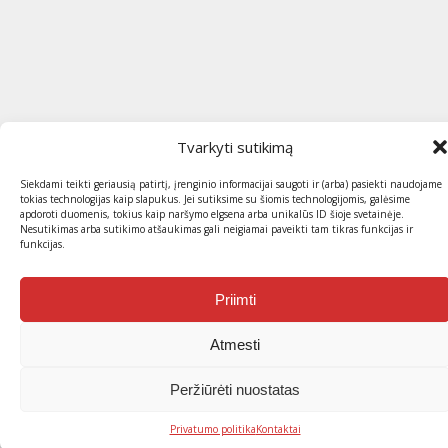
Tvarkyti sutikimą
Siekdami teikti geriausią patirtį, įrenginio informacijai saugoti ir (arba) pasiekti naudojame
tokias technologijas kaip slapukus. Jei sutiksime su šiomis technologijomis, galėsime
apdoroti duomenis, tokius kaip naršymo elgsena arba unikalūs ID šioje svetainėje.
Nesutikimas arba sutikimo atšaukimas gali neigiamai paveikti tam tikras funkcijas ir
funkcijas.
Priimti
Atmesti
Peržiūrėti nuostatas
Privatumo politika
Kontaktai