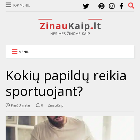
TOP MENIU
MENIU
Kokių papildų reikia
sportuojant?
Prieš 3 metai
0
ZinauKaip