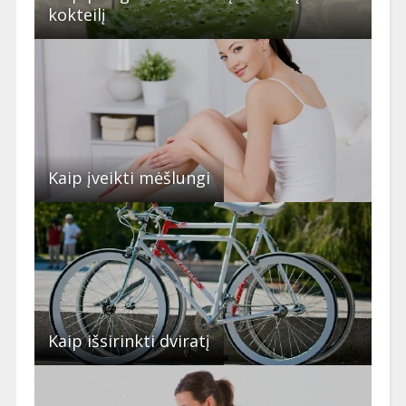
kokteilį
Kaip įveikti mėšlungi
Kaip išsirinkti dviratį