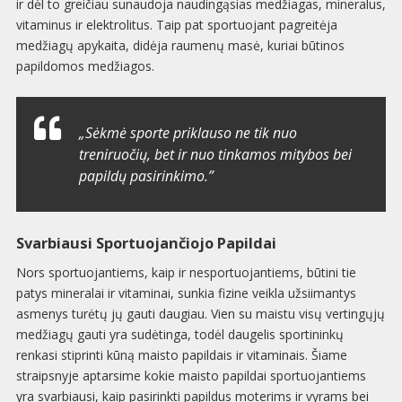
ir dėl to greičiau sunaudoja naudingąsias medžiagas, mineralus,
vitaminus ir elektrolitus. Taip pat sportuojant pagreitėja
medžiagų apykaita, didėja raumenų masė, kuriai būtinos
papildomos medžiagos.
„Sėkmė sporte priklauso ne tik nuo
treniruočių, bet ir nuo tinkamos mitybos bei
papildų pasirinkimo.”
Svarbiausi Sportuojančiojo Papildai
Nors sportuojantiems, kaip ir nesportuojantiems, būtini tie
patys mineralai ir vitaminai, sunkia fizine veikla užsiimantys
asmenys turėtų jų gauti daugiau. Vien su maistu visų vertingųjų
medžiagų gauti yra sudėtinga, todėl daugelis sportininkų
renkasi stiprinti kūną maisto papildais ir vitaminais. Šiame
straipsnyje aptarsime kokie maisto papildai sportuojantiems
yra svarbiausi, kaip pasirinkti papildus moterims ir vyrams bei