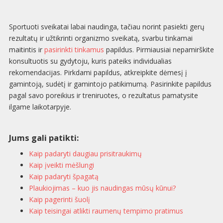
Sportuoti sveikatai labai naudinga, tačiau norint pasiekti gerų
rezultatų ir užtikrinti organizmo sveikatą, svarbu tinkamai
maitintis ir
pasirinkti tinkamus
papildus. Pirmiausiai nepamirškite
konsultuotis su gydytoju, kuris pateiks individualias
rekomendacijas. Pirkdami papildus, atkreipkite dėmesį į
gamintoją, sudėtį ir gamintojo patikimumą. Pasirinkite papildus
pagal savo poreikius ir treniruotes, o rezultatus pamatysite
ilgame laikotarpyje.
Jums gali patikti:
Kaip padaryti daugiau prisitraukimų
Kaip įveikti mėšlungi
Kaip padaryti špagatą
Plaukiojimas – kuo jis naudingas mūsų kūnui?
Kaip pagerinti šuolį
Kaip teisingai atlikti raumenų tempimo pratimus