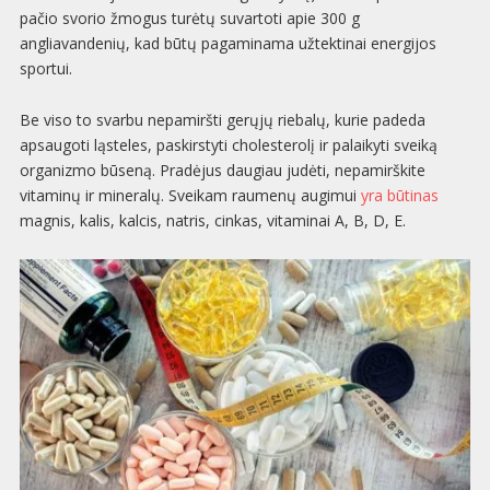
pačio svorio žmogus turėtų suvartoti apie 300 g
angliavandenių, kad būtų pagaminama užtektinai energijos
sportui.
Be viso to svarbu nepamiršti gerųjų riebalų, kurie padeda
apsaugoti ląsteles, paskirstyti cholesterolį ir palaikyti sveiką
organizmo būseną. Pradėjus daugiau judėti, nepamirškite
vitaminų ir mineralų. Sveikam raumenų augimui
yra būtinas
magnis, kalis, kalcis, natris, cinkas, vitaminai A, B, D, E.