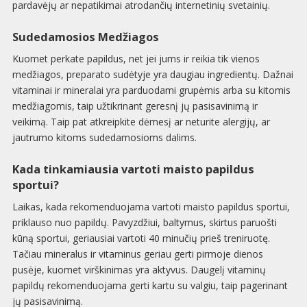
pardavėjų ar nepatikimai atrodančių internetinių svetainių.
Sudedamosios Medžiagos
Kuomet perkate papildus, net jei jums ir reikia tik vienos
medžiagos, preparato sudėtyje yra daugiau ingredientų. Dažnai
vitaminai ir mineralai yra parduodami grupėmis arba su kitomis
medžiagomis, taip užtikrinant geresnį jų pasisavinimą ir
veikimą. Taip pat atkreipkite dėmesį ar neturite alergijų, ar
jautrumo kitoms sudedamosioms dalims.
Kada tinkamiausia vartoti maisto papildus
sportui?
Laikas, kada rekomenduojama vartoti maisto papildus sportui,
priklauso nuo papildų. Pavyzdžiui, baltymus, skirtus paruošti
kūną sportui, geriausiai vartoti 40 minučių prieš treniruotę.
Tačiau mineralus ir vitaminus geriau gerti pirmoje dienos
pusėje, kuomet virškinimas yra aktyvus. Daugelį vitaminų
papildų rekomenduojama gerti kartu su valgiu, taip pagerinant
jų pasisavinimą.