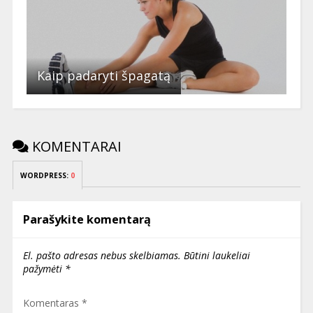
Kaip padaryti špagatą
KOMENTARAI
WORDPRESS:
0
Parašykite komentarą
El. pašto adresas nebus skelbiamas.
Būtini laukeliai
pažymėti
*
Komentaras
*