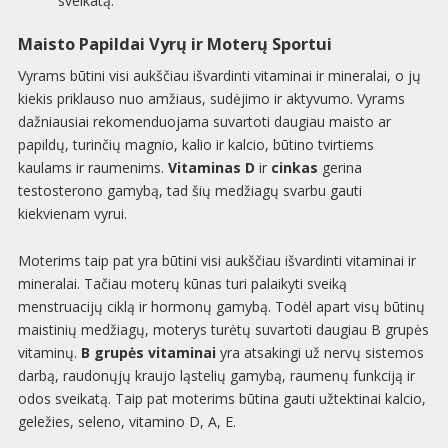
sveikatą.
Maisto Papildai Vyrų ir Moterų Sportui
Vyrams būtini visi aukščiau išvardinti vitaminai ir mineralai, o jų
kiekis priklauso nuo amžiaus, sudėjimo ir aktyvumo. Vyrams
dažniausiai rekomenduojama suvartoti daugiau maisto ar
papildų, turinčių magnio, kalio ir kalcio, būtino tvirtiems
kaulams ir raumenims.
Vitaminas D
ir
cinkas
gerina
testosterono gamybą, tad šių medžiagų svarbu gauti
kiekvienam vyrui.
Moterims taip pat yra būtini visi aukščiau išvardinti vitaminai ir
mineralai. Tačiau moterų kūnas turi palaikyti sveiką
menstruacijų ciklą ir hormonų gamybą. Todėl apart visų būtinų
maistinių medžiagų, moterys turėtų suvartoti daugiau B grupės
vitaminų.
B grupės vitaminai
yra atsakingi už nervų sistemos
darbą, raudonųjų kraujo ląstelių gamybą, raumenų funkciją ir
odos sveikatą. Taip pat moterims būtina gauti užtektinai kalcio,
geležies, seleno, vitamino D, A, E.