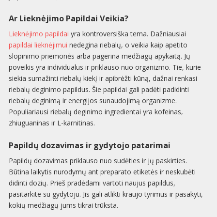
Ar Lieknėjimo Papildai Veikia?
Lieknėjimo papildai
yra kontroversiška tema. Dažniausiai
papildai lieknėjimui
nedegina riebalų, o veikia kaip apetito
slopinimo priemonės arba pagerina medžiagų apykaitą. Jų
poveikis yra individualus ir priklauso nuo organizmo. Tie, kurie
siekia sumažinti riebalų kiekį ir apibrėžti kūną, dažnai renkasi
riebalų deginimo papildus. Šie papildai gali padėti padidinti
riebalų deginimą ir energijos sunaudojimą organizme.
Populiariausi riebalų deginimo ingredientai yra kofeinas,
zhiuguaninas ir L-karnitinas.
Papildų dozavimas ir gydytojo patarimai
Papildų dozavimas priklauso nuo sudėties ir jų paskirties.
Būtina laikytis nurodymų ant preparato etiketės ir neskubėti
didinti dozių. Prieš pradėdami vartoti naujus papildus,
pasitarkite su gydytoju. Jis gali atlikti kraujo tyrimus ir pasakyti,
kokių medžiagų jums tikrai trūksta.