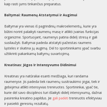
kaip rasti jums tinkančius preparatus.
Baltymai: Raumenų Atstatymui ir Augimui
Baltymai yra vienas iš pagrindinių makroelementų, kurie yra
būtini norint palaikyti raumenų masę ir atlikti įvairias funkcijas
organizme. Sportuojant, raumenys patiria didelį stresą ir gali
susilaužyti. Baltymai padeda atstatyti pažeistas raumens
ląsteles ir skatina jų augimą. Dėl to sportininkams ypač svarbu
užtikrinti pakankamą baltymų suvartojimą.
Kreatinas: Jėgos Ir Intensyvumo Didinimui
Kreatinas yra natūraliai esanti medžiaga, kuri randama
raumenyse. Jis padeda tiek raumenų susitraukimo jėgai, tiek ir
gebėjimui atlikti intensyvias treniruotes. Sportininkai, ypač tie,
kurie dėl savo disciplinos turi išlaikyti didelį intensyvumą, dažnai
pasirenka kreatino papildus. Jie
gali padėti
treniruotis efektyviau
ir pasiekti geresnių rezultatų.