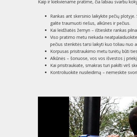
Kaip ir kiekviename pratime, čia labiau svarbu kok
Rankas ant skersinio laikykite pečių plotyje
galite traumuoti riešus, alkūnes ir pečius.
Kai leidžiatės žemyn – ištieskite rankas piln
Viso pratimo metu niekada neatpalaiduokite 
pečius stenkitės tarsi laikyti kuo toliau nuo 
Korpusas prisitraukimo metu turėtų būti tie
Alkūnės – šonuose, vos vos išvestos į priekį
Kai prisitraukiate, smakras turi pakilti virš sk
Kontroliuokite nusileidimą – nemeskite svori