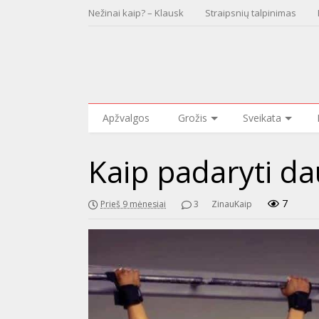
Nežinai kaip? – Klausk
Straipsnių talpinimas
Apžvalgos
Grožis
Sveikata
Kaip padaryti da
7
Prieš 9 mėnesiai
3
ZinauKaip