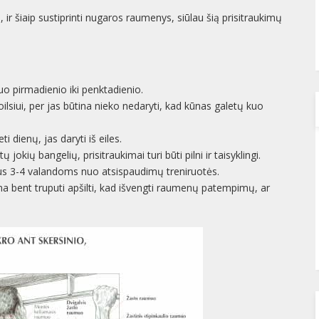
 ir šiaip sustiprinti nugaros raumenys, siūlau šią prisitraukimų
uo pirmadienio iki penktadienio.
ilsiui, per jas būtina nieko nedaryti, kad kūnas galetų kuo
i dienų, jas daryti iš eiles.
kių bangelių, prisitraukimai turi būti pilni ir taisyklingi.
us 3-4 valandoms nuo atsispaudimų treniruotės.
a bent truputi apšilti, kad išvengti raumenų patempimų, ar