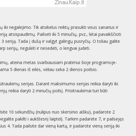
 iki negalejimo. Tik atsikelus reiktų prasukti visus sanarius ir
riją atsispaudimų. Pailseti iki 5 minučių, pvz., lėtai pavaikščioti
kti 3 seriją. Tada į dušą ir valgyt galingų pusryčių. O toliau galite
rp serijų, negulėti ir nesedėti, o lengvai judeti.
mų, ateina metas svarbiausiam pratimui šioje programoje-
a 5 dienas iš eilės, vėliau seka 2 dienos poilsio.
sitraukimų serijas. Darant maksimumo serijas reikia daryti iki
jų reikia daryti 2 minučių poilsį. Prisitraukimai turi būti
lsite 10 sekundžių (nulipus nuo skersinio aišku), padarote 2
egalite pakilti i aukštesnį laiptelį. Tarkim padarėte 7, ir pailsejęs
s 4. Tada pailsite dar vieną kartą, ir padarote vieną seriją iki