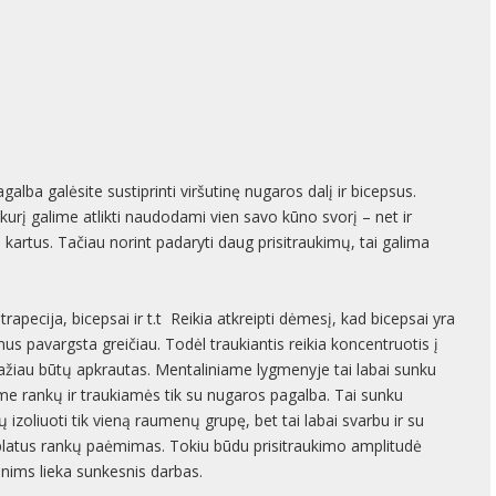
galba galėsite sustiprinti viršutinę nugaros dalį ir bicepsus.
kurį galime atlikti naudodami vien savo kūno svorį – net ir
 kartus. Tačiau norint padaryti daug prisitraukimų, tai galima
…
trapecija, bicepsai ir t.t Reikia atkreipti dėmesį, kad bicepsai yra
s pavargsta greičiau. Todėl traukiantis reikia koncentruotis į
iau būtų apkrautas. Mentaliniame lygmenyje tai labai sunku
ime rankų ir traukiamės tik su nugaros pagalba. Tai sunku
ų izoliuoti tik vieną raumenų grupę, bet tai labai svarbu ir su
platus rankų paėmimas. Tokiu būdu prisitraukimo amplitudė
nims lieka sunkesnis darbas.