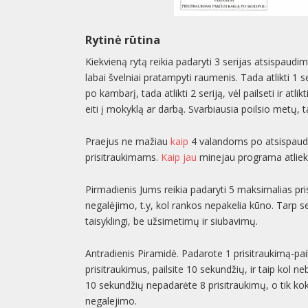
Rytinė rūtina
Kiekvieną rytą reikia padaryti 3 serijas atsispaudimų
labai švelniai pratampyti raumenis. Tada atlikti 1 se
po kambarį, tada atlikti 2 seriją, vėl pailseti ir atli
eiti į mokyklą ar darbą. Svarbiausia poilsio metų, ta
Praejus ne mažiau
kaip
4 valandoms po atsispaudi
prisitraukimams.
Kaip jau
minejau programa atliekam
Pirmadienis Jums reikia padaryti 5 maksimalias pri
negalėjimo, t.y, kol rankos nepakelia kūno. Tarp seri
taisyklingi, be užsimetimų ir siubavimų.
Antradienis Piramidė. Padarote 1 prisitraukimą-pai
prisitraukimus, pailsite 10 sekundžių, ir taip kol neb
10 sekundžių nepadarėte 8 prisitraukimų, o tik kokiu
negalejimo.