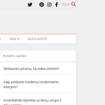
IEŠKOTI
i
Kita
NUOLAIDOS
Kitiems patiko
Renkamės pižamą: ką reikia įvertinti?
Kaip priderinti medieną moderniame
interjere?
Amerikietiški blyneliai su klevų sirupu ir