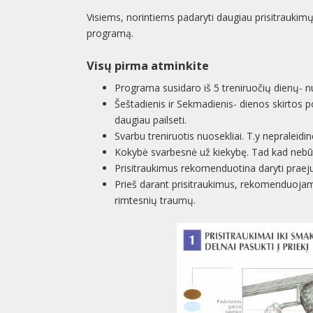
Visiems, norintiems padaryti daugiau prisitraukimų,
programą.
Visų pirma atminkite
Programa susidaro iš 5 treniruočių dienų- n
Šeštadienis ir Sekmadienis- dienos skirtos po
daugiau pailseti.
Svarbu treniruotis nuosekliai. T.y nepraleidinet
Kokybė svarbesnė už kiekybę. Tad kad nebūtų jo
Prisitraukimus rekomenduotina daryti praej
Prieš darant prisitraukimus, rekomenduojam
rimtesnių traumų.