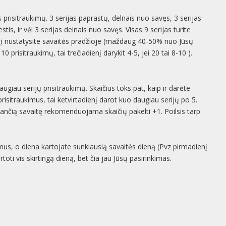
s prisitraukimų. 3 serijas paprastų, delnais nuo savęs, 3 serijas
estis, ir vėl 3 serijas delnais nuo savęs. Visas 9 serijas turite
kurį nustatysite savaitės pradžioje (maždaug 40-50% nuo Jūsų
0 prisitraukimų, tai trečiadienį darykit 4-5, jei 20 tai 8-10 ).
augiau serijų prisitraukimų. Skaičius toks pat, kaip ir darėte
 prisitraukimus, tai ketvirtadienį darot kuo daugiau serijų po 5.
sekančią savaitę rekomenduojama skaičių pakelti +1. Poilsis tarp
mus, o diena kartojate sunkiausią savaitės dieną (Pvz pirmadienį
toti vis skirtingą dieną, bet čia jau Jūsų pasirinkimas.