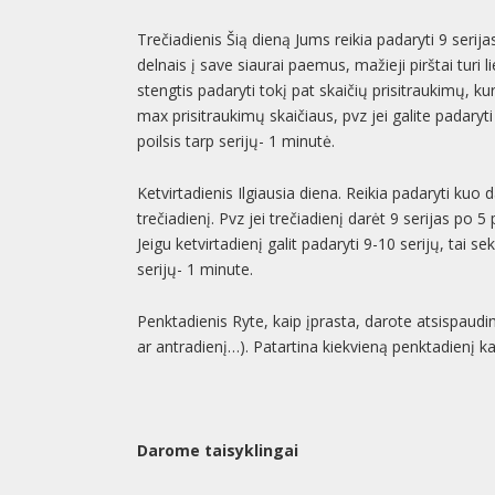
Trečiadienis Šią dieną Jums reikia padaryti 9 serija
delnais į save siaurai paemus, mažieji pirštai turi li
stengtis padaryti tokį pat skaičių prisitraukimų, 
max prisitraukimų skaičiaus, pvz jei galite padaryti 1
poilsis tarp serijų- 1 minutė.
Ketvirtadienis Ilgiausia diena. Reikia padaryti kuo d
trečiadienį. Pvz jei trečiadienį darėt 9 serijas po 5
Jeigu ketvirtadienį galit padaryti 9-10 serijų, tai 
serijų- 1 minute.
Penktadienis Ryte, kaip įprasta, darote atsispaudi
ar antradienį…). Patartina kiekvieną penktadienį kar
Darome taisyklingai