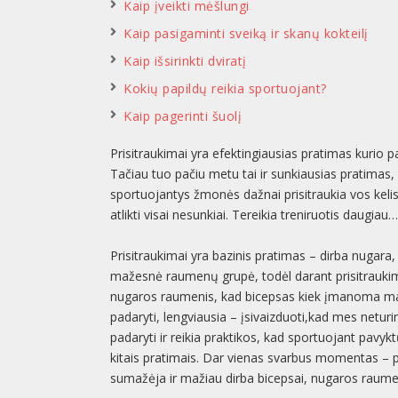
Kaip įveikti mėšlungi
Kaip pasigaminti sveiką ir skanų kokteilį
Kaip išsirinkti dviratį
Kokių papildų reikia sportuojant?
Kaip pagerinti šuolį
Prisitraukimai yra efektingiausias pratimas kurio pa
Tačiau tuo pačiu metu tai ir sunkiausias pratimas, 
sportuojantys žmonės dažnai prisitraukia vos kelis
atlikti visai nesunkiai. Tereikia treniruotis daugiau
Prisitraukimai yra bazinis pratimas – dirba nugara, 
mažesnė raumenų grupė, todėl darant prisitraukimu
nugaros raumenis, kad bicepsas kiek įmanoma maž
padaryti, lengviausia – įsivaizduoti,kad mes netur
padaryti ir reikia praktikos, kad sportuojant pavykt
kitais pratimais. Dar vienas svarbus momentas – 
sumažėja ir mažiau dirba bicepsai, nugaros raume