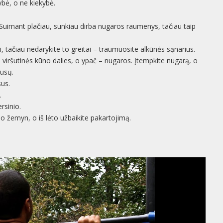
ybė, o ne kiekybė.
. Suimant plačiau, sunkiau dirba nugaros raumenys, tačiau taip
ai, tačiau nedarykite to greitai – traumuosite alkūnės sąnarius.
viršutinės kūno dalies, o ypač – nugaros. Įtempkite nugarą, o
ausų.
sus.
.
ersinio.
o žemyn, o iš lėto užbaikite pakartojimą.