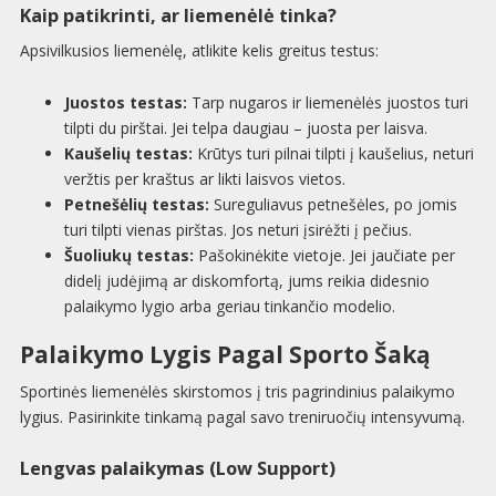
Kaip patikrinti, ar liemenėlė tinka?
Apsivilkusios liemenėlę, atlikite kelis greitus testus:
Juostos testas:
Tarp nugaros ir liemenėlės juostos turi
tilpti du pirštai. Jei telpa daugiau – juosta per laisva.
Kaušelių testas:
Krūtys turi pilnai tilpti į kaušelius, neturi
veržtis per kraštus ar likti laisvos vietos.
Petnešėlių testas:
Sureguliavus petnešėles, po jomis
turi tilpti vienas pirštas. Jos neturi įsirėžti į pečius.
Šuoliukų testas:
Pašokinėkite vietoje. Jei jaučiate per
didelį judėjimą ar diskomfortą, jums reikia didesnio
palaikymo lygio arba geriau tinkančio modelio.
Palaikymo Lygis Pagal Sporto Šaką
Sportinės liemenėlės skirstomos į tris pagrindinius palaikymo
lygius. Pasirinkite tinkamą pagal savo treniruočių intensyvumą.
Lengvas palaikymas (Low Support)