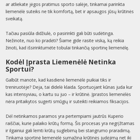
ar atliekate jėgos pratimus sporto salėje, tinkamai parinkta
liemenėlė suteiks ne tik komfortą, bet ir apsaugos jūsų krūtinės
sveikatą.
Tačiau pasiūla didžiulė, o pasirinkti gali būti sudėtinga.
Nežinote, nuo ko pradėti? Šiame gide rasite viską, ką reikia
žinoti, kad išsirinktumėte tobulai tinkančią sportinę liemenėlę.
Kodėl Įprasta Liemenėlė Netinka
Sportui?
Galbūt manote, kad kasdienė liemenėlė puikiai tiks ir
treniruotėje? Deja, tai didelė klaida. Sportuojant kūnas juda kur
kas intensyviau, o kartu su juo – ir krūtinė. Įprastos liemenėlės
nėra pritaikytos sugerti smūgių ir suteikti reikiamos fiksacijos.
Dėl netinkamos paramos yra pertempiami jautrūs Kuperio
raiščiai, kurie palaiko krūtų formą. Šis procesas yra negrįžtamas
ir ilgainiui gali lemti krūtų suglebimą bei stangrumo praradimą.
Tinkama sportinė liemenėlė sumažina krūtinės judėjimą net iki