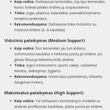
Kaip veikia:
Dažniausiai tai besiūlės, top tipo liemenėlės,
kurios švelniai prilaiko krūtinę ją suspausdamos.
Tinka:
Jogai, pilatesui, kalanetikai, pasivaikščiojimams,
tempimo pratimams.
Rekomenduojama:
Dažniausiai tinka moterims su
mažesne krūtine (A, B kaušeliai).
Vidutinis palaikymas (Medium Support)
Kaip veikia:
Šios liemenėlės jau turi atskirus,
suformuotus kaušelius ir tvirtesnę juostą po krūtine. Jos
geriau fiksuoja kiekvieną krūtį atskirai.
Tinka:
Jėgos treniruotėms sporto salėje, važiavimui
dviračiu, slidinėjimui, žygiams.
Rekomenduojama:
Universalus pasirinkimas, tinkantis
daugumai moterų.
Maksimalus palaikymas (High Support)
Kaip veikia:
Tai tvirčiausios konstrukcijos modeliai su
atskirais profiliuotais kaušeliais, plačia juosta po krūtine,