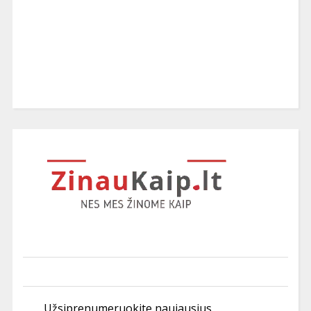
Užsiprenumeruokite naujausius