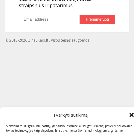
straipsnius ir patarimus
© 2013-2026 ZinauKaip.lt . Visos teisės saugomos
Tvarkyti sutikimą
Siekdami teikti geriausią patirtį, įrenginio informacijai saugoti ir (arba) pasiekti naudojame
tokias technologijas kaip slapukus. Jei sutiksime su šiomis technologijomis, galėsime