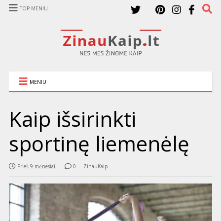
TOP MENIU
MENIU
Kaip išsirinkti
sportinę liemenėlę
Prieš 9 mėnesiai
0
ZinauKaip