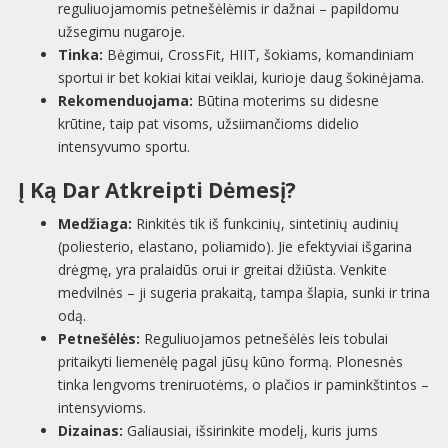
reguliuojamomis petnešėlėmis ir dažnai – papildomu
užsegimu nugaroje.
Tinka:
Bėgimui, CrossFit, HIIT, šokiams, komandiniam
sportui ir bet kokiai kitai veiklai, kurioje daug šokinėjama.
Rekomenduojama:
Būtina moterims su didesne
krūtine, taip pat visoms, užsiimančioms didelio
intensyvumo sportu.
Į Ką Dar Atkreipti Dėmesį?
Medžiaga:
Rinkitės tik iš funkcinių, sintetinių audinių
(poliesterio, elastano, poliamido). Jie efektyviai išgarina
drėgmę, yra pralaidūs orui ir greitai džiūsta. Venkite
medvilnės – ji sugeria prakaitą, tampa šlapia, sunki ir trina
odą.
Petnešėlės:
Reguliuojamos petnešėlės leis tobulai
pritaikyti liemenėlę pagal jūsų kūno formą. Plonesnės
tinka lengvoms treniruotėms, o plačios ir paminkštintos –
intensyvioms.
Dizainas:
Galiausiai, išsirinkite modelį, kuris jums