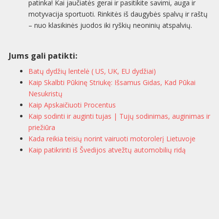
patinka! Kai jaučiatės gerai ir pasitikite savimi, auga ir
motyvacija sportuoti. Rinkitės iš daugybės spalvų ir raštų
– nuo klasikinės juodos iki ryškių neoninių atspalvių.
Jums gali patikti:
Batų dydžių lentelė ( US, UK, EU dydžiai)
Kaip Skalbti Pūkinę Striukę: Išsamus Gidas, Kad Pūkai
Nesukristų
Kaip Apskaičiuoti Procentus
Kaip sodinti ir auginti tujas | Tujų sodinimas, auginimas ir
priežiūra
Kada reikia teisių norint vairuoti motorolerį Lietuvoje
Kaip patikrinti iš Švedijos atvežtų automobilių ridą