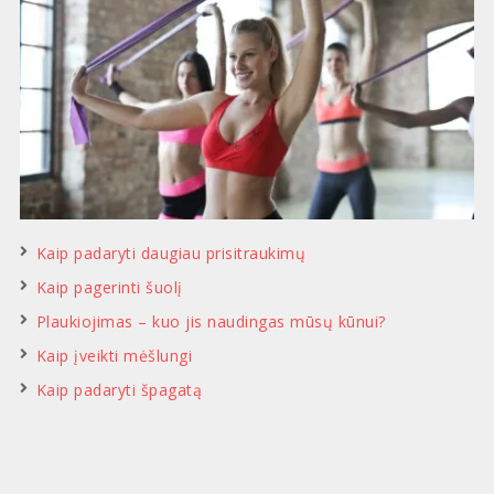
Kaip padaryti daugiau prisitraukimų
Kaip pagerinti šuolį
Plaukiojimas – kuo jis naudingas mūsų kūnui?
Kaip įveikti mėšlungi
Kaip padaryti špagatą