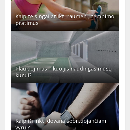
Kaip teisingai atlikti raumenų tempimo
pratimus
Plaukiojimas – kuo jis naudingas mūsų
kūnui?
Kaip išrinkti dovaną sportuojančiam
vyrui?