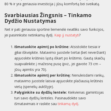
80 % ir yra geriausia investicija į jūsų komfortą bei sveikatą.
Svarbiausias Žingsnis – Tinkamo
Dydžio Nustatymas
Net ir pati geriausia sportinė liemenėlė neatliks savo funkcijos,
jei pasirinksite netinkamą dydį.
Kaip jį nustatyti
?
Išmatuokite apimtį po krūtine:
Atsistokite tiesiai ir
giliai iškvėpkite. Matavimo juostele tvirtai (bet neveržiant)
apjuoskite krūtinės ląstą iškart po krūtimis. Gautą skaičių
suapvalinkite į mažesnę pusę (pvz., jei gavote 73 cm –
jūsų apimtis yra 70).
Išmatuokite apimtį per krūtinę:
Nenuleisdami rankų,
matavimo juostele laisvai apjuoskite plačiausią krūtinės
vietą (spenelių aukštyje).
Palyginkite su dydžių lentele:
Kiekvienas gamintojas
turi savo dydžių lenteles. Pasinaudokite savo
išmatavimais ir raskite sau
tinkamą dydį
.