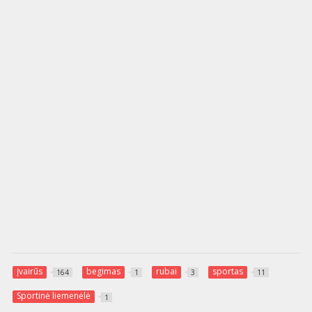
Įvairūs
begimas
rubai
sportas
164
1
3
11
Sportinė liemenėlė
1