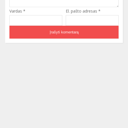
Vardas
*
El. pašto adresas
*