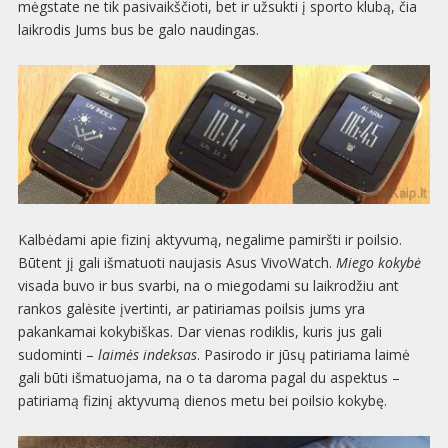
mėgstate ne tik pasivaikščioti, bet ir užsukti į sporto klubą, čia
laikrodis Jums bus be galo naudingas.
Kalbėdami apie fizinį aktyvumą, negalime pamiršti ir poilsio.
Būtent jį gali išmatuoti naujasis Asus VivoWatch.
Miego kokybė
visada buvo ir bus svarbi, na o miegodami su laikrodžiu ant
rankos galėsite įvertinti, ar patiriamas poilsis jums yra
pakankamai kokybiškas. Dar vienas rodiklis, kuris jus gali
sudominti –
laimės indeksas
. Pasirodo ir jūsų patiriama laimė
gali būti išmatuojama, na o ta daroma pagal du aspektus –
patiriamą fizinį aktyvumą dienos metu bei poilsio kokybę.