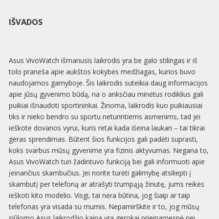
IŠVADOS
Asus VivoWatch išmanusis laikrodis yra be galo stilingas ir iš
tolo praneša apie aukštos kokybės medžiagas, kurios buvo
naudojamos gamyboje. Šis laikrodis suteikia daug informacijos
apie jūsų gyvenimo būdą, na o anksčiau minėtus rodiklius gali
puikiai išnaudoti sportininkai. Žinoma, laikrodis kuo puikiausiai
tiks ir nieko bendro su sportu neturintiems asmenims, tad jei
ieškote dovanos vyrui, kuris retai kada išeina laukan – tai tikrai
geras sprendimas. Būtent šios funkcijos gali padėti suprasti,
koks svarbus mūsų gyvenime yra fizinis aktyvumas. Negana to,
Asus VivoWatch turi žadintuvo funkciją bei gali informuoti apie
įeinančius skambučius. Jei norite turėti galimybę atsiliepti į
skambutį per telefoną ar atrašyti trumpąją žinutę, jums reikės
ieškoti kito modelio. Visgi, tai nėra būtina, jog šiaip ar taip
telefonas yra visada su mumis. Nepamirškite ir to, jog mūsų
siūlomo Asus laikrodžio kaina yra gerokai prieinamesnė nei