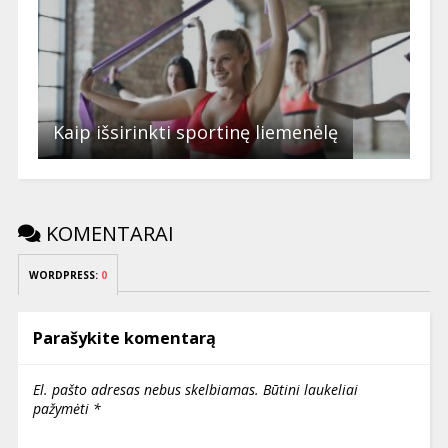
Kaip išsirinkti sportinę liemenėlę
KOMENTARAI
WORDPRESS:
0
Parašykite komentarą
El. pašto adresas nebus skelbiamas.
Būtini laukeliai
pažymėti
*