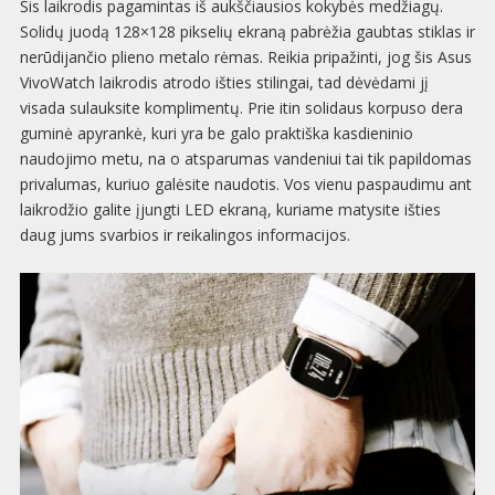
Šis laikrodis pagamintas iš aukščiausios kokybės medžiagų.
Solidų juodą 128×128 pikselių ekraną pabrėžia gaubtas stiklas ir
nerūdijančio plieno metalo rėmas. Reikia pripažinti, jog šis Asus
VivoWatch laikrodis atrodo išties stilingai, tad dėvėdami jį
visada sulauksite komplimentų. Prie itin solidaus korpuso dera
guminė apyrankė, kuri yra be galo praktiška kasdieninio
naudojimo metu, na o atsparumas vandeniui tai tik papildomas
privalumas, kuriuo galėsite naudotis. Vos vienu paspaudimu ant
laikrodžio galite įjungti LED ekraną, kuriame matysite išties
daug jums svarbios ir reikalingos informacijos.