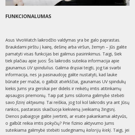
FUNKCIONALUMAS
Asus VivoWatch laikrodžio valdymas yra be galo paprastas.
Braukdami pirštu į kairę, dešinę arba viršun, žemyn – Jūs galite
pamatyti visas funkcijas bei galimus pasirinkimus. Taigi, šiek
tiek plačiau apie juos: Šis laikrodis suteikia informacija apie
gaunamus
UV spindulius
. Galima drąsiai teigti, jog tai svarbi
informacija, nes ja pasinaudoję galite nustatyti, kad lauke
būnate per mažai, o galbūt atvirkščiai, gaunamas UV spindulių
kiekis Jums yra gerokai per didelis ir reikėtų imtis atitinkamų
apsaugos priemonių. Taip pat Jums siūloma galimybė stebėti
savo
fizinį aktyvumą
. Tai reiškia, jog tol kol laikrodis yra ant Jūsų
rankos, pastarasis skaičiuoja kiekvieną įveikiamą žingsnį.
Dienos pabaigoje galite įvertinti, ar esate pakankamai aktyvūs,
o galbūt reikia imtis pokyčių? Prie fizinio aktyvumo Jums
suteikiama galimybė stebėti sudeginamų
kalorijų kiekį
. Taigi, jei