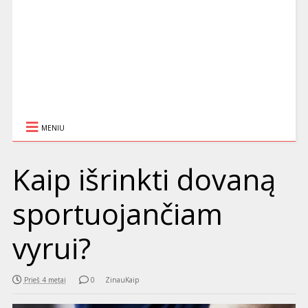
MENIU
Kaip išrinkti dovaną
sportuojančiam
vyrui?
Prieš 4 metai
0
ZinauKaip