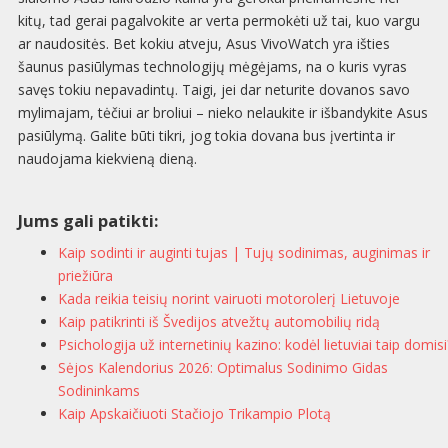
kitų, tad gerai pagalvokite ar verta permokėti už tai, kuo vargu
ar naudositės. Bet kokiu atveju, Asus VivoWatch yra išties
šaunus pasiūlymas technologijų mėgėjams, na o kuris vyras
savęs tokiu nepavadintų. Taigi, jei dar neturite dovanos savo
mylimajam, tėčiui ar broliui – nieko nelaukite ir išbandykite Asus
pasiūlymą. Galite būti tikri, jog tokia dovana bus įvertinta ir
naudojama kiekvieną dieną.
Jums gali patikti:
Kaip sodinti ir auginti tujas | Tujų sodinimas, auginimas ir
priežiūra
Kada reikia teisių norint vairuoti motorolerį Lietuvoje
Kaip patikrinti iš Švedijos atvežtų automobilių ridą
Psichologija už internetinių kazino: kodėl lietuviai taip domisi
Sėjos Kalendorius 2026: Optimalus Sodinimo Gidas
Sodininkams
Kaip Apskaičiuoti Stačiojo Trikampio Plotą