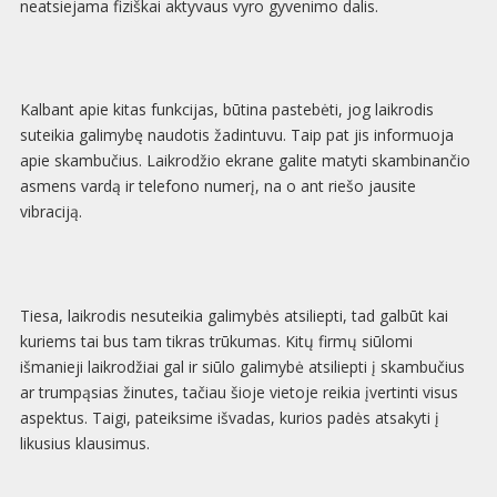
neatsiejama fiziškai aktyvaus vyro gyvenimo dalis.
Kalbant apie kitas funkcijas, būtina pastebėti, jog laikrodis
suteikia galimybę naudotis žadintuvu. Taip pat jis informuoja
apie skambučius. Laikrodžio ekrane galite matyti skambinančio
asmens vardą ir telefono numerį, na o ant riešo jausite
vibraciją.
Tiesa, laikrodis nesuteikia galimybės atsiliepti, tad galbūt kai
kuriems tai bus tam tikras trūkumas. Kitų firmų siūlomi
išmanieji laikrodžiai gal ir siūlo galimybė atsiliepti į skambučius
ar trumpąsias žinutes, tačiau šioje vietoje reikia įvertinti visus
aspektus. Taigi, pateiksime išvadas, kurios padės atsakyti į
likusius klausimus.