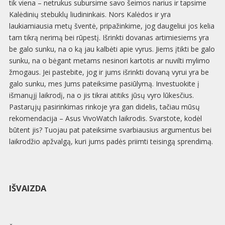
tik viena – netrukus subursime savo šeimos narius ir tapsime
Kalėdinių stebuklų liudininkais. Nors Kalėdos ir yra
laukiamiausia metų šventė, pripažinkime, jog daugeliui jos kelia
tam tikrą nerimą bei rūpestį. Išrinkti dovanas artimiesiems yra
be galo sunku, na o ką jau kalbėti apie vyrus. Jiems įtikti be galo
sunku, na o bėgant metams nesinori kartotis ar nuvilti mylimo
žmogaus. Jei pastebite, jog ir jums išrinkti dovaną vyrui yra be
galo sunku, mes Jums pateiksime pasiūlymą. Investuokite į
išmanųjį laikrodį, na o jis tikrai atitiks jūsų vyro lūkesčius.
Pastarųjų pasirinkimas rinkoje yra gan didelis, tačiau mūsų
rekomendacija – Asus VivoWatch laikrodis. Svarstote, kodėl
būtent jis? Tuojau pat pateiksime svarbiausius argumentus bei
laikrodžio apžvalgą, kuri jums padės priimti teisingą sprendimą.
IŠVAIZDA