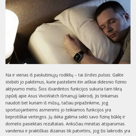
Na ir vienas iš paskutiniųjų rodiklių – tai
širdies pulsas
. Galite
stebėti jo pakitimus, kurie pastebimi itin aiškiai didesnio fizinio
aktyvumo metu. Šios išvardintos funkcijos sukuria tam tikrą
įspūdį apie Asus VivoWatch išmanųjį laikrodį. Jis tinkamas
naudoti bet kuriam iš mūsų, tačiau pripažinkime, jog
sportuojantiems asmenims jo teikiamos funkcijos yra
beprotiškai vertingos. Jų dėka galima sekti savo fizinę būklę ir
domėtis pasiektais rezultatais. Anksčiau minėtas atsparumas
vandeniui ir praktiškas dizainas tik patvirtins, jog šis laikrodis yra