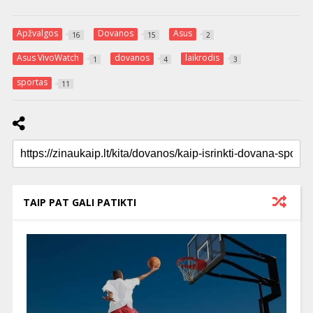
Apžvalgos
Dovanos
Asus
16
15
2
Asus VivoWatch
dovanos
laikrodis
1
4
3
sportas
11
TAIP PAT GALI PATIKTI