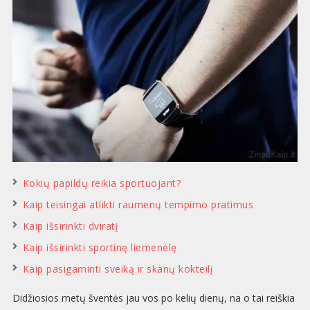
Kokių papildų reikia sportuojant?
Kaip teisingai atlikti raumenų tempimo pratimus
Kaip išsirinkti dviratį
Kaip išsirinkti sportinę liemenėlę
Kaip pasigaminti sveiką ir skanų kokteilį
Didžiosios metų šventės jau vos po kelių dienų, na o tai reiškia