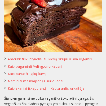
Amerikietiški blyneliai su klevų sirupu ir šilauogėmis
Kaip pagaminti Velingtono kepsnį
Kaip paruošti gilių kavą
Naminiai maskarponės sūrio ledai
Kaip skaniai iškepti antį – Kepta antis orkaitėje
Šiandien gaminsime puikų veganišką šokoladinį pyragą. Šis
veganiškas šokoladinis pyragas yra puikaus skonio – pyragas: