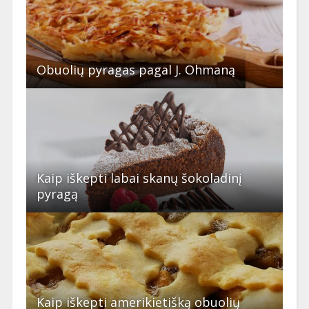
Obuolių pyragas pagal J. Ohmaną
Kaip iškepti labai skanų šokoladinį
pyragą
Kaip iškepti amerikietišką obuolių