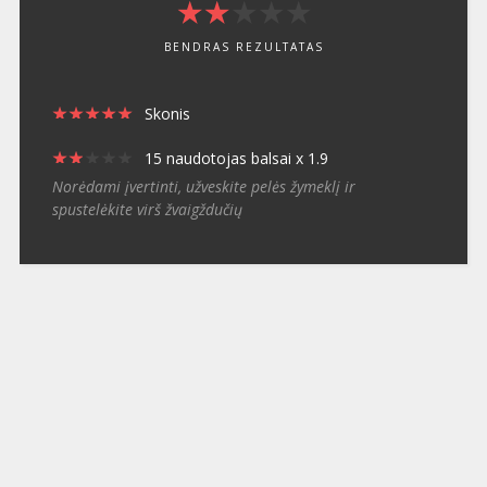
★
★
★
★
★
★
★
★
★
★
BENDRAS REZULTATAS
★
★
★
★
★
★
★
★
★
★
Skonis
★
★
★
★
★
★
★
★
★
★
15 naudotojas balsai x 1.9
Norėdami įvertinti, užveskite pelės žymeklį ir
spustelėkite virš žvaigždučių