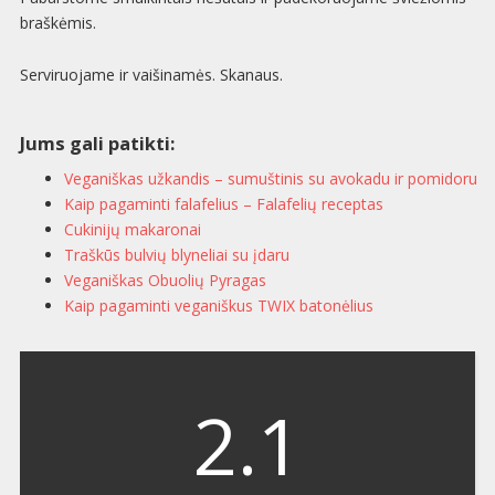
braškėmis.
Serviruojame ir vaišinamės. Skanaus.
Jums gali patikti:
Veganiškas užkandis – sumuštinis su avokadu ir pomidoru
Kaip pagaminti falafelius – Falafelių receptas
Cukinijų makaronai
Traškūs bulvių blyneliai su įdaru
Veganiškas Obuolių Pyragas
Kaip pagaminti veganiškus TWIX batonėlius
2.1