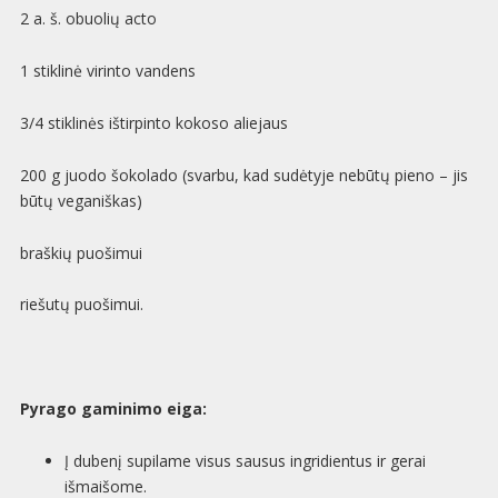
2 a. š. obuolių acto
1 stiklinė virinto vandens
3/4 stiklinės ištirpinto kokoso aliejaus
200 g juodo šokolado (svarbu, kad sudėtyje nebūtų pieno – jis
būtų veganiškas)
braškių puošimui
riešutų puošimui.
Pyrago gaminimo eiga:
Į dubenį supilame visus sausus ingridientus ir gerai
išmaišome.