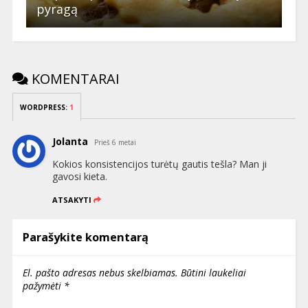
pyragą
KOMENTARAI
WORDPRESS:
1
Jolanta
Prieš 6 metai
Kokios konsistencijos turėtų gautis tešla? Man ji
gavosi kieta.
ATSAKYTI
Parašykite komentarą
El. pašto adresas nebus skelbiamas.
Būtini laukeliai
pažymėti
*