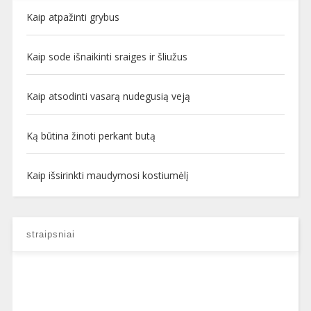
Kaip atpažinti grybus
Kaip sode išnaikinti sraiges ir šliužus
Kaip atsodinti vasarą nudegusią veją
Ką būtina žinoti perkant butą
Kaip išsirinkti maudymosi kostiumėlį
straipsniai