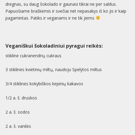
drėgnas, su daug šokolado ir gaunasi tikrai ne per saldus.
Papuošiame braškėmis ir svečiai net nepasakys iš ko jis ir kaip
pagamintas. Patiks ir veganams ir ne tik jiems
Veganiškui šokoladiniui pyragui reikės:
stiklinė cukranendrių cukraus
3 stiklinės kvietinių miltų, naudoju Spelytos miltus
3/4 stiklinės kokybiškos kepinių kakavos
1/2 a. š. druskos
2 a. š. sodos
2 a. š. vanilės