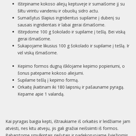
Ištirpiname kokoso aliejų keptuveje ir sumaišome jį su
šiltu virintu vandeniu ir obuolių sidro actu.
Sumaišytus šlapius ingridientus supilame į dubenį su
sausais ingridientais ir labai gerai išmaišome.
Ištirpdome 100 g šokolado ir supilame į tešlą. Bei viską
gerai išmaišome.
Sukapojame likusius 100 g šokolado ir supilame į tešlą. Ir
vėl viską išmaišome.
Kepimo formos dugną išklojame kepimo popieriumi, o
šonus patepame kokoso aliejumi.
Supilame tešlą į kepimo formą.
Orkaitę įkaitinam iki 180 laipsnių ir pašauname pyragą.
Kepame apie 1 valandą.
Kai pyragas baigia kepti, ištraukiame iš orkaitės ir leidžiame jam
atvėsti, nes kitu atveju, jis gali gražiai neišsiimti iš formos.
Pabarstome smulkintais riešutais ir padekoruojame šviežiomis