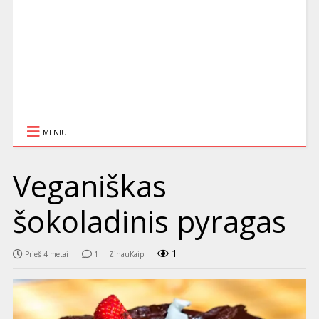
MENIU
Veganiškas
šokoladinis pyragas
1
Prieš 4 metai
1
ZinauKaip