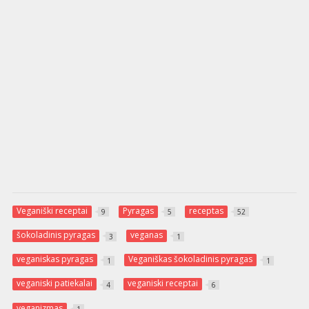
Veganiški receptai
Pyragas
receptas
9
5
52
šokoladinis pyragas
veganas
3
1
veganiskas pyragas
Veganiškas šokoladinis pyragas
1
1
veganiski patiekalai
veganiski receptai
4
6
veganizmas