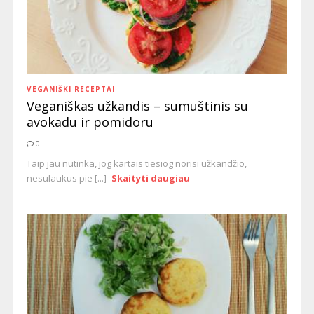
VEGANIŠKI RECEPTAI
Veganiškas užkandis – sumuštinis su
avokadu ir pomidoru
0
Taip jau nutinka, jog kartais tiesiog norisi užkandžio,
nesulaukus pie [...]
Skaityti daugiau