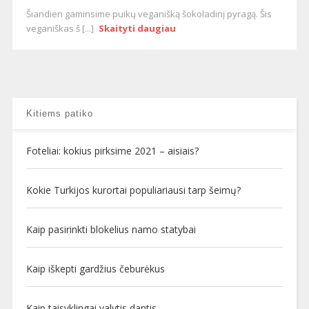
Šiandien gaminsime puikų veganišką šokoladinį pyragą. Šis
veganiškas š [...]
Skaityti daugiau
Kitiems patiko
Foteliai: kokius pirksime 2021 – aisiais?
Kokie Turkijos kurortai populiariausi tarp šeimų?
Kaip pasirinkti blokelius namo statybai
Kaip iškepti gardžius čeburėkus
Kaip taisyklingai valytis dantis