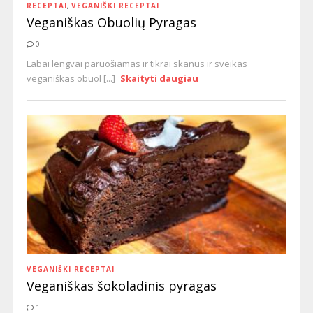
RECEPTAI
,
VEGANIŠKI RECEPTAI
Veganiškas Obuolių Pyragas
0
Labai lengvai paruošiamas ir tikrai skanus ir sveikas
veganiškas obuol [...]
Skaityti daugiau
VEGANIŠKI RECEPTAI
Veganiškas šokoladinis pyragas
1