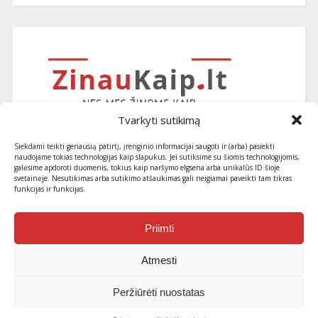
Tvarkyti sutikimą
Siekdami teikti geriausią patirtį, įrenginio informacijai saugoti ir (arba) pasiekti
naudojame tokias technologijas kaip slapukus. Jei sutiksime su šiomis technologijomis,
galėsime apdoroti duomenis, tokius kaip naršymo elgsena arba unikalūs ID šioje
svetainėje. Nesutikimas arba sutikimo atšaukimas gali neigiamai paveikti tam tikras
funkcijas ir funkcijas.
Užsiprenumeruokite naujausius
straipsnius ir patarimus
Priimti
Atmesti
Peržiūrėti nuostatas
© 2013-2026 ZinauKaip.lt . Visos teisės saugomos