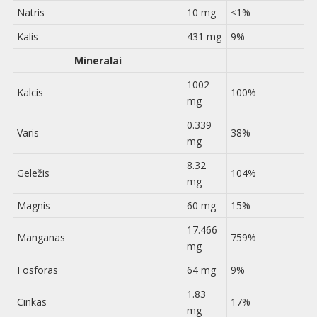
Natris
10 mg
<1%
Kalis
431 mg
9%
Mineralai
1002
Kalcis
100%
mg
0.339
Varis
38%
mg
8.32
Geležis
104%
mg
Magnis
60 mg
15%
17.466
Manganas
759%
mg
Fosforas
64 mg
9%
1.83
Cinkas
17%
mg