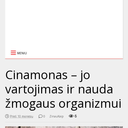
MENIU
Cinamonas – jo
vartojimas ir nauda
žmogaus organizmui
6
Prieš 10 mėnesių
0
ZinauKaip