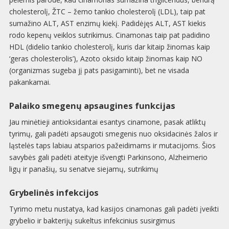
cholesterolį, ŽTC – žemo tankio cholesterolį (LDL), taip pat
sumažino ALT, AST enzimų kiekį. Padidėjęs ALT, AST kiekis
rodo kepenų veiklos sutrikimus. Cinamonas taip pat padidino
HDL (didelio tankio cholesterolį, kuris dar kitaip žinomas kaip
‘geras cholesterolis’), Azoto oksido kitaip žinomas kaip NO
(organizmas sugeba jį pats pasigaminti), bet ne visada
pakankamai.
Palaiko smegenų apsaugines funkcijas
Jau minėtieji antioksidantai esantys cinamone, pasak atliktų
tyrimų, gali padėti apsaugoti smegenis nuo oksidacinės žalos ir
ląstelės taps labiau atsparios pažeidimams ir mutacijoms. Šios
savybės gali padėti ateityje išvengti Parkinsono, Alzheimerio
ligų ir panašių, su senatve siejamų, sutrikimų
Grybelinės infekcijos
Tyrimo metu nustatya, kad kasijos cinamonas gali padėti įveikti
grybelio ir bakterijų sukeltus infekcinius susirgimus