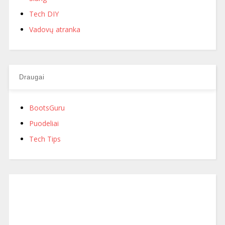
Tech DIY
Vadovų atranka
Draugai
BootsGuru
Puodeliai
Tech Tips