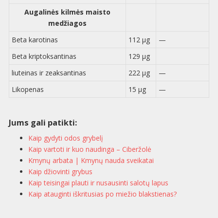
Augalinės kilmės maisto
medžiagos
Beta karotinas
112 µg
—
Beta kriptoksantinas
129 µg
liuteinas ir zeaksantinas
222 µg
—
Likopenas
15 µg
—
Jums gali patikti:
Kaip gydyti odos grybelį
Kaip vartoti ir kuo naudinga – Ciberžolė
Kmynų arbata | Kmynų nauda sveikatai
Kaip džiovinti grybus
Kaip teisingai plauti ir nusausinti salotų lapus
Kaip atauginti iškritusias po miežio blakstienas?