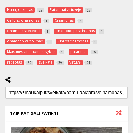
Namų daktaras
Patarimai virtuvėje
29
28
Ceilono cinamonas
Cinamonas
1
2
cinamonas receptai
cinamono pasirinkimas
1
1
cinamono vartojimas
Kinijos cinamonas
1
1
Maistinės cinamono savybes
patarimai
1
48
receptas
sveikata
virtuvė
52
39
21
TAIP PAT GALI PATIKTI