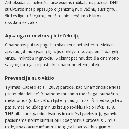
Antioksidantai neleidžia laisviesiems radikalams pažeisti DNR
struktūros ir taip apsaugo organizmą nuo vėžinių susirgimų,
širdies ligų, uždegimų, priešlaikinio senėjimo ir kitos
oksidacinės žalos.
Apsauga nuo virusų ir infekcijų
Cinamonas puikus pagalbininkas imuninei sistemai, siekiant
apsisaugoti nuo įvairių ligų. Jis efektyviai kovoja prieš daugelį
virusų, mikrobų ir grybelių. Siekiant pasinaudoti šia cinamono
savybe, tam galite pasitelkti cinamono eterinį aliejų.
Prevencija nuo vėžio
Tyrimas (Cabello et al., 2008) parodė, kad Cinamonoaldehidas
(cinamoldedehide) (cinamone randama medžiaga) sumažino
melanomos (odos vėžio) ląstelių dauginimąsi. Ši medžiaga taip
pat sumažino uždegiminius kraujo rodiklius kaip NfκB, IL-8,
TNF-alfa. Juos gamina įvairios imuninės ląstelės ir jų gamyba
padidinama norint stimuliuoti uždegiminius procesus. Ūmus
uždegimas (acute inflammation) yra labai svarbus gijimo