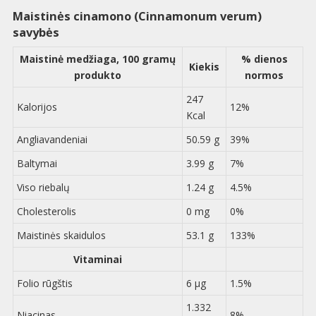
Maistinės cinamono (Cinnamonum verum)
savybės
Maistinė medžiaga, 100 gramų
% dienos
Kiekis
produkto
normos
247
Kalorijos
12%
Kcal
Angliavandeniai
50.59 g
39%
Baltymai
3.99 g
7%
Viso riebalų
1.24 g
4.5%
Cholesterolis
0 mg
0%
Maistinės skaidulos
53.1 g
133%
Vitaminai
Folio rūgštis
6 µg
1.5%
1.332
Niacinas
8%