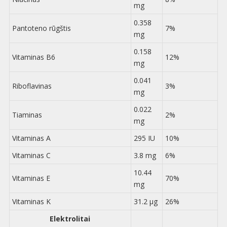
mg
0.358
Pantoteno rūgštis
7%
mg
0.158
Vitaminas B6
12%
mg
0.041
Riboflavinas
3%
mg
0.022
Tiaminas
2%
mg
Vitaminas A
295 IU
10%
Vitaminas C
3.8 mg
6%
10.44
Vitaminas E
70%
mg
Vitaminas K
31.2 µg
26%
Elektrolitai