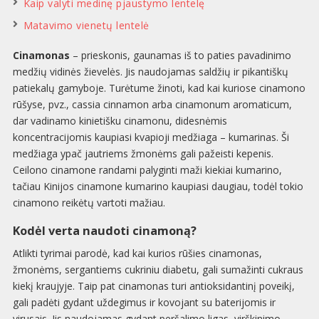
Kaip valyti medinę pjaustymo lentelę
Matavimo vienetų lentelė
Cinamonas
– prieskonis, gaunamas iš to paties pavadinimo
medžių vidinės žievelės. Jis naudojamas saldžių ir pikantiškų
patiekalų gamyboje. Turėtume žinoti, kad kai kuriose cinamono
rūšyse, pvz., cassia cinnamon arba cinamonum aromaticum,
dar vadinamo kinietišku cinamonu, didesnėmis
koncentracijomis kaupiasi kvapioji medžiaga – kumarinas. Ši
medžiaga ypač jautriems žmonėms gali pažeisti kepenis.
Ceilono cinamone randami palyginti maži kiekiai kumarino,
tačiau Kinijos cinamone kumarino kaupiasi daugiau, todėl tokio
cinamono reikėtų vartoti mažiau.
Kodėl verta naudoti cinamoną?
Atlikti tyrimai parodė, kad kai kurios rūšies cinamonas,
žmonėms, sergantiems cukriniu diabetu, gali sumažinti cukraus
kiekį kraujyje. Taip pat cinamonas turi antioksidantinį poveikį,
gali padėti gydant uždegimus ir kovojant su baterijomis ir
virusais. Jis naudojamas gydant peršalimo ligas, virškinimo