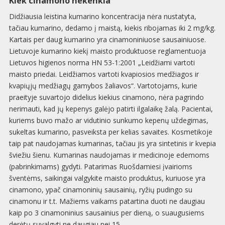
Kiek cinamono nekenkia
Didžiausia leistina kumarino koncentracija nėra nustatyta,
tačiau kumarino, dedamo į maistą, kiekis ribojamas iki 2 mg/kg.
Kartais per daug kumarino yra cinamoniniuose sausainiuose.
Lietuvoje kumarino kiekį maisto produktuose reglamentuoja
Lietuvos higienos norma HN 53-1:2001 „Leidžiami vartoti
maisto priedai. Leidžiamos vartoti kvapiosios medžiagos ir
kvapiųjų medžiagų gamybos žaliavos“. Vartotojams, kurie
praeityje suvartojo didelius kiekius cinamono, nėra pagrindo
nerimauti, kad jų kepenys galėjo patirti ilgalaikę žalą. Pacientai,
kuriems buvo mažo ar vidutinio sunkumo kepenų uždegimas,
sukeltas kumarino, pasveiksta per kelias savaites. Kosmetikoje
taip pat naudojamas kumarinas, tačiau jis yra sintetinis ir kvepia
šviežiu šienu. Kumarinas naudojamas ir medicinoje edemoms
(pabrinkimams) gydyti. Patarimas Ruošdamiesi įvairioms
šventėms, saikingai valgykite maisto produktus, kuriuose yra
cinamono, ypač cinamoninių sausainių, ryžių pudingo su
cinamonu ir t.t. Mažiems vaikams patartina duoti ne daugiau
kaip po 3 cinamoninius sausainius per dieną, o suaugusiems
derėtų suvalgyti ne daugiau nei 15.