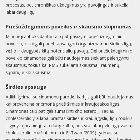
procesas, bet chroniškas uždegimas yra pavojingas ir sukelia
labai daug ligų.
Priešuždegiminis poveikis ir skausmo slopinimas
Minėtieji antioksidantai taip pat pasižymi priešuždegiminiu
poveikiu, o tai gali padėti apsaugoti organizmą nuo širdies ligų,
vėžio ir daugybės kitų potencialių pavojų. Dėl priešuždegiminio
poveikio cinamonas gali būti naudojamas siekiant palengvinti
skausmus, tokius kai PMS sukeliami skausmai, raumenų,
sąnarių ir kiti skausmai.
Širdies apsauga
Atlikti tyrimai su cinamonu parodė, kad jis gali būti naudojamas
kai prevencinė priemonė prieš širdies ir kraujotakos ligas.
Cinamonas taip pat gali sumažinti cholesterolį. Tačiau
cholesterolis yra labai prastas širdies ir kraujagyslių ligų rodiklis
ir gydytojai apie jį taip daug kalba, nes yra labai pelningų vaistų
cholesteroliui mažinti. Amin ir El-Twab (2009) tyrimas su
pelėmis parodė, kad cinamonas sumažina trigliceridus, bendrą