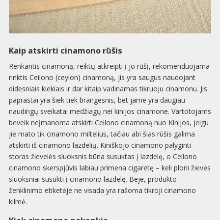
Kaip atskirti cinamono rūšis
Renkantis cinamoną, reiktų atkreipti į jo rūšį, rekomenduojama
rinktis Ceilono (ceylon) cinamoną, jis yra saugus naudojant
didesniais kiekiais ir dar kitaip vadinamas tikruoju cinamonu. Jis
paprastai yra šiek tiek brangesnis, bet jame yra daugiau
naudingų sveikatai medžiagų nei kinijos cinamone. Vartotojams
beveik neįmanoma atskirti Ceilono cinamoną nuo Kinijos, jeigu
jie mato tik cinamono miltelius, tačiau abi šias rūšis galima
atskirti iš cinamono lazdelių. Kiniškojo cinamono palyginti
storas žievelės sluoksnis būna susuktas į lazdelę, o Ceilono
cinamono skerspjūvis labiau primena cigaretę – keli ploni žievės
sluoksniai susukti į cinamono lazdelę. Beje, produkto
ženklinimo etiketėje ne visada yra rašoma tikroji cinamono
kilmė.