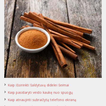
Kaip išsirinkti šaldytuvą didelei šeimai
Kaip pasidaryti veido kaukę nuo spuogų
Kaip atnaujinti subraižytą telefono ekraną