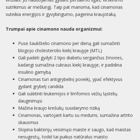
sutrikimus ar mėšlungį. Taip pat manoma, kad cinamonas
suteikia energijos ir gyvybingumo, pagerina kraujotaką.
Trumpai apie cinamono nauda organizmui:
Pusė šaukštelio cinamono per dieną gali sumažinti
blogojo cholesterolio kiekį kraujyje (MTL)
Gali padėti gydyti 2 tipo diabetu sergančius žmones,
kadangi sumažina cukraus kiekį kraujyje, ir padidina
insulino gamybą
Cinamonas turi antigrybelinį poveikį, ypač efektyvus
gydant grybelį candida
Gali sulėtinti leukemijos ir limfomos vėžių ląstelių
dauginimąsi
Mažina kraujo krešulių susidarymo riziką
Cinamonas, vartojant kartu su medumi, sumažina artrito
skausmus
Slopina bakterijų veisimąsi maiste ir saugo, kad maistas
nesugestų, todėl tai puikus natūralus maisto