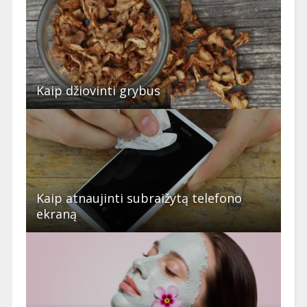
Kaip džiovinti grybus
Kaip atnaujinti subraižytą telefono
ekraną