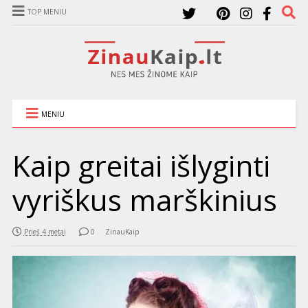
TOP MENIU
MENIU
Kaip greitai išlyginti
vyriškus marškinius
Prieš 4 metai
0
ZinauKaip