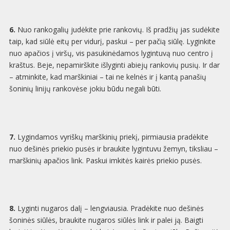
6.
Nuo rankogalių judėkite prie rankovių. Iš pradžių jas sudėkite
taip, kad siūlė eitų per vidurį, paskui – per pačią siūlę. Lyginkite
nuo apačios į viršų, vis pasukinėdamos lygintuvą nuo centro į
kraštus. Beje, nepamirškite išlyginti abiejų rankovių pusių. Ir dar
– atminkite, kad marškiniai – tai ne kelnės ir į kantą panašių
šoninių linijų rankovėse jokiu būdu negali būti.
7.
Lygindamos vyriškų marškinių priekį, pirmiausia pradėkite
nuo dešinės priekio pusės ir braukite lygintuvu žemyn, tiksliau –
marškinių apačios link. Paskui imkitės kairės priekio pusės.
8.
Lyginti nugaros dalį – lengviausia. Pradėkite nuo dešinės
šoninės siūlės, braukite nugaros siūlės link ir palei ją. Baigti