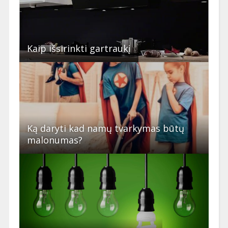
Kaip išsirinkti gartraukį
Ką daryti kad namų tvarkymas būtų
malonumas?