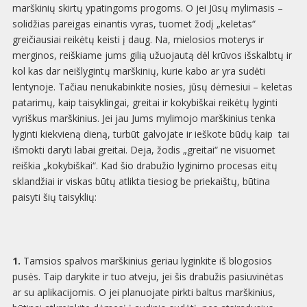
marškinių skirtų ypatingoms progoms. O jei Jūsų mylimasis –
solidžias pareigas einantis vyras, tuomet žodį „keletas“
greičiausiai reikėtų keisti į daug. Na, mielosios moterys ir
merginos, reiškiame jums gilią užuojautą dėl krūvos išskalbtų ir
kol kas dar neišlygintų marškinių, kurie kabo ar yra sudėti
lentynoje. Tačiau nenukabinkite nosies, jūsų dėmesiui – keletas
patarimų, kaip taisyklingai, greitai ir kokybiškai reikėtų lyginti
vyriškus marškinius. Jei jau Jums mylimojo marškinius tenka
lyginti kiekvieną dieną, turbūt galvojate ir ieškote būdų kaip tai
išmokti daryti labai greitai. Deja, žodis „greitai“ ne visuomet
reiškia „kokybiškai“. Kad šio drabužio lyginimo procesas eitų
sklandžiai ir viskas būtų atlikta tiesiog be priekaištų, būtina
paisyti šių taisyklių:
1.
Tamsios spalvos marškinius geriau lyginkite iš blogosios
pusės. Taip darykite ir tuo atveju, jei šis drabužis pasiuvinėtas
ar su aplikacijomis. O jei planuojate pirkti baltus marškinius,