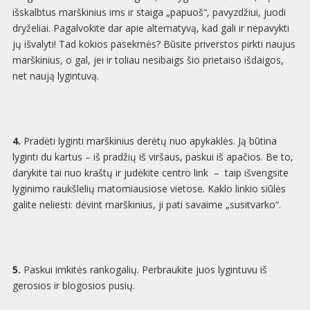
išskalbtus marškinius ims ir staiga „papuoš“, pavyzdžiui, juodi
dryželiai. Pagalvokite dar apie alternatyvą, kad gali ir nepavykti
jų išvalyti! Tad kokios pasekmės? Būsite priverstos pirkti naujus
marškinius, o gal, jei ir toliau nesibaigs šio prietaiso išdaigos,
net naują lygintuvą.
4.
Pradėti lyginti marškinius derėtų nuo apykaklės. Ją būtina
lyginti du kartus – iš pradžių iš viršaus, paskui iš apačios. Be to,
darykite tai nuo kraštų ir judėkite centro link – taip išvengsite
lyginimo raukšlelių matomiausiose vietose. Kaklo linkio siūlės
galite neliesti: dėvint marškinius, ji pati savaime „susitvarko“.
5.
Paskui imkitės rankogalių. Perbraukite juos lygintuvu iš
gerosios ir blogosios pusių.