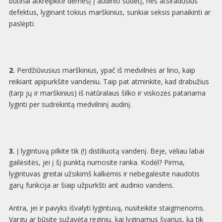
būtinai atkreipkite dėmesį į audinio sudėtį, nes atsiradusius
defektus, lyginant tokius marškinius, sunkiai seksis panaikinti ar
paslėpti.
2.
Perdžiūvusius marškinius, ypač iš medvilnės ar lino, kaip
reikiant apipurkšite vandeniu. Taip pat atminkite, kad drabužius
(tarp jų ir marškinius) iš natūralaus šilko ir viskozės patariama
lyginti per sudrėkintą medvilninį audinį.
3.
Į lygintuvą pilkite tik (!) distiliuotą vandenį. Beje, vėliau labai
gailėsitės, jei į šį punktą numosite ranka. Kodėl? Pirma,
lygintuvas greitai užsikimš kalkėmis ir nebegalėsite naudotis
garų funkcija ar šiaip užpurkšti ant audinio vandens.
Antra, jei ir pavyks išvalyti lygintuvą, nusiteikite staigmenoms.
Vargu ar būsite sužavėta reginiu, kai lyginamus švarius, ką tik