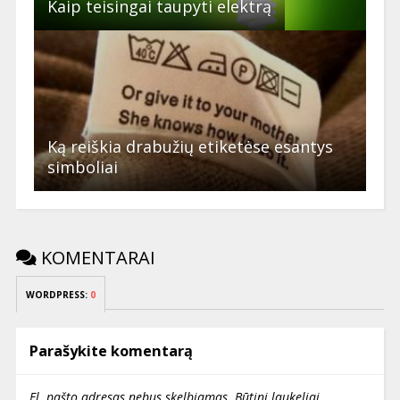
Kaip teisingai taupyti elektrą
Ką reiškia drabužių etiketėse esantys
simboliai
KOMENTARAI
WORDPRESS:
0
Parašykite komentarą
El. pašto adresas nebus skelbiamas.
Būtini laukeliai