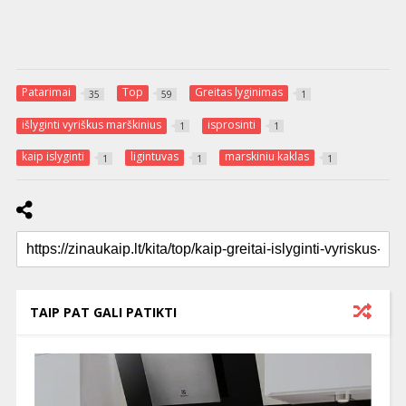
Patarimai
Top
Greitas lyginimas
35
59
1
išlyginti vyriškus marškinius
isprosinti
1
1
kaip islyginti
ligintuvas
marskiniu kaklas
1
1
1
TAIP PAT GALI PATIKTI