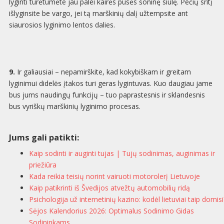
lyginti turėtumėte jau palei kairės pusės šoninę siūlę. Pečių sritį
išlyginsite be vargo, jei tą marškinių dalį užtempsite ant
siaurosios lyginimo lentos dalies.
9.
Ir galiausiai – nepamirškite, kad kokybiškam ir greitam
lyginimui didelės įtakos turi geras lygintuvas. Kuo daugiau jame
bus jums naudingų funkcijų – tuo paprastesnis ir sklandesnis
bus vyriškų marškinių lyginimo procesas.
Jums gali patikti:
Kaip sodinti ir auginti tujas | Tujų sodinimas, auginimas ir
priežiūra
Kada reikia teisių norint vairuoti motorolerį Lietuvoje
Kaip patikrinti iš Švedijos atvežtų automobilių ridą
Psichologija už internetinių kazino: kodėl lietuviai taip domisi
Sėjos Kalendorius 2026: Optimalus Sodinimo Gidas
Sodininkams