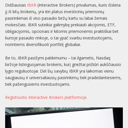
Didžiausias
IBKR
(Interactive Brokers) privalumas, kuris išskiria
jį iš kitų brokerių, yra itin platus investicinių priemonių
pasirinkimas iš viso pasaulio biržų kartu su labai žemais
mokesčiais. IBKR suteikia galimybę prekiauti akcijomis, ETF,
obligacijomis, opcionais ir kitomis priemonėmis praktiškai bet
kurioje pasaulio rinkoje, o tai ypač svarbu investuotojams,
norintiems diversifikuoti portfelį globaliai.
Be to, IBKR pasižymi patikimumu – tai ilgametis, Nasdaq
biržoje listinguojamas brokeris, kurį griežtai prižiūri aukščiausio
lygio reguliuotojai. Dėl šių savybių IBKR yra laikomas vienu
saugiausių ir universaliausių pasirinkimų tiek pradedantiesiems,
tiek pažengusiems investuotojams.
Registruotis Interactive Brokers platformoje.