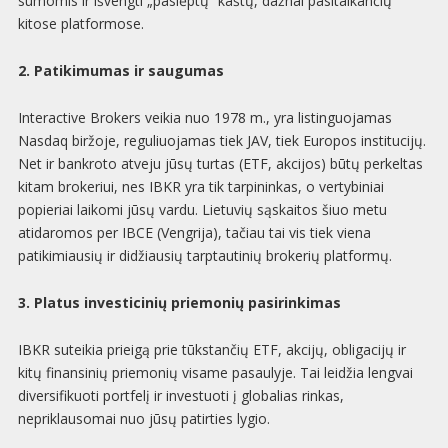
sumomis ir išvengti „paslėptų“ kaštų, dažnai pasitaikančių
kitose platformose.
2. Patikimumas ir saugumas
Interactive Brokers veikia nuo 1978 m., yra listinguojamas
Nasdaq biržoje, reguliuojamas tiek JAV, tiek Europos institucijų.
Net ir bankroto atveju jūsų turtas (ETF, akcijos) būtų perkeltas
kitam brokeriui, nes IBKR yra tik tarpininkas, o vertybiniai
popieriai laikomi jūsų vardu. Lietuvių sąskaitos šiuo metu
atidaromos per IBCE (Vengrija), tačiau tai vis tiek viena
patikimiausių ir didžiausių tarptautinių brokerių platformų.
3. Platus investicinių priemonių pasirinkimas
IBKR suteikia prieigą prie tūkstančių ETF, akcijų, obligacijų ir
kitų finansinių priemonių visame pasaulyje. Tai leidžia lengvai
diversifikuoti portfelį ir investuoti į globalias rinkas,
nepriklausomai nuo jūsų patirties lygio.