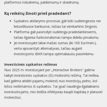
platformos tobulinimą, patikimumą ir skaidrumą.
Ką reikėtų žinoti prieš pradedant?
Sąskaitos atidarymo procesas gali būti sudėtingesnis nei
lietuviškuose bankuose, tačiau tai vienkartinis žingsnis.
Platforma gali pasirodyti sudėtinga pradedantiesiems,
tačiau ilgainiui funkcionalumas tampa dideliu privalumu.
Jei investuojate labai mažas sumas (iki 100 Eur/mėn.),
verta apsvarstyti alternatyvas, tačiau augant
investicijoms IBKR tampa optimaliausiu pasirinkimu.
Investicinės sąskaitos režimas
Nuo 2025 m. investuojant per „Interactive Brokers“ galima
taikyti investicinės sąskaitos (IS) mokestinį režimą. Tai reiškia,
kad galima atidėti pajamų mokestį nuo investicijų pelno, kol
lėšos neišimamos iš sąskaitos. Tai ypač naudinga ilgalaikiams
investuotojams, nes leidžia efektyviau kaupti kapitalą ir planuoti
mokesčius.