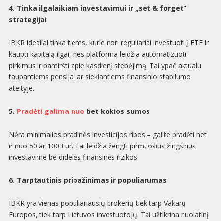
4. Tinka ilgalaikiam investavimui ir „set & forget“
strategijai
IBKR idealiai tinka tiems, kurie nori reguliariai investuoti į ETF ir
kaupti kapitalą ilgai, nes platforma leidžia automatizuoti
pirkimus ir pamiršti apie kasdienį stebėjimą. Tai ypač aktualu
taupantiems pensijai ar siekiantiems finansinio stabilumo
ateityje.
5.
Pradėti galima nuo
bet kokios sumos
Nėra minimalios pradinės investicijos ribos – galite pradėti net
ir nuo 50 ar 100 Eur. Tai leidžia žengti pirmuosius žingsnius
investavime be didelės finansinės rizikos.
6. Tarptautinis pripažinimas ir populiarumas
IBKR yra vienas populiariausių brokerių tiek tarp Vakarų
Europos, tiek tarp Lietuvos investuotojų. Tai užtikrina nuolatinį