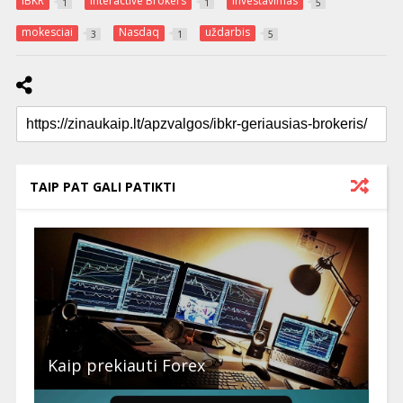
IBKR
Interactive Brokers
Investavimas
1
1
5
mokesciai
Nasdaq
uždarbis
3
1
5
TAIP PAT GALI PATIKTI
Kaip prekiauti Forex