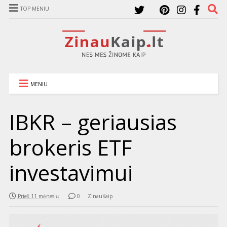
TOP MENIU
MENIU
IBKR – geriausias
brokeris ETF
investavimui
Prieš 11 mėnesių
0
ZinauKaip