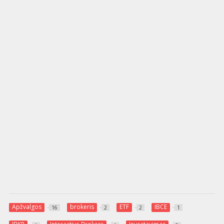
Apžvalgos
brokeris
ETF
IBCE
16
2
2
1