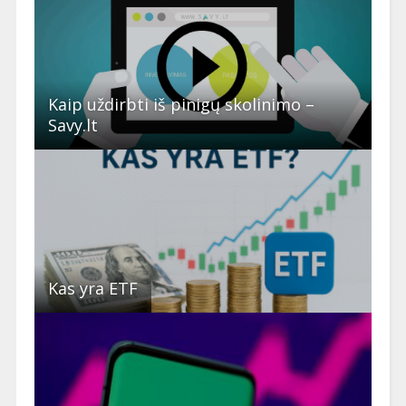
Kaip uždirbti iš pinigų skolinimo –
Savy.lt
Kas yra ETF