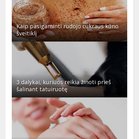
Kaip pasigaminti rudojo cukraus kūno
šveitiklį
3 dalykai, kuriuos reikia žinoti prieš
šalinant tatuiruotę