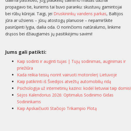
Galima pastebėti, jog plaukelių šalinimo madas dažnai
propagavo tie, kuriems tai buvo paranku: skustuvų gamintojai
bei rūbų kūrėjai. Taigi, jei
Druskininkų vandens parkas
, Baltijos
jūra ar užsienis – jūsų atostogų planuose – nepamirškite
pasirūpinti lygia, dailia oda. O norinčioms natūralumo, linkime
drąsos bei džiaugiamės jų pasitikėjimu savimi!
Jums gali patikti:
Kaip sodinti ir auginti tujas | Tujų sodinimas, auginimas ir
priežiūra
Kada reikia teisių norint vairuoti motorolerį Lietuvoje
Kaip patikrinti iš Švedijos atvežtų automobilių ridą
Psichologija už internetinių kazino: kodėl lietuviai taip domisi
Sėjos Kalendorius 2026: Optimalus Sodinimo Gidas
Sodininkams
Kaip Apskaičiuoti Stačiojo Trikampio Plotą