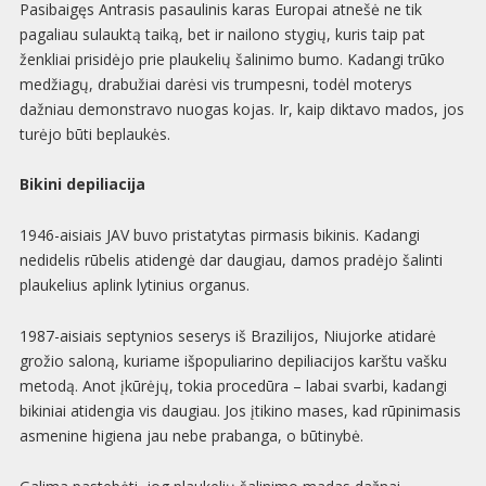
Pasibaigęs Antrasis pasaulinis karas Europai atnešė ne tik
pagaliau sulauktą taiką, bet ir nailono stygių, kuris taip pat
ženkliai prisidėjo prie plaukelių šalinimo bumo. Kadangi trūko
medžiagų, drabužiai darėsi vis trumpesni, todėl moterys
dažniau demonstravo nuogas kojas. Ir, kaip diktavo mados, jos
turėjo būti beplaukės.
Bikini depiliacija
1946-aisiais JAV buvo pristatytas pirmasis bikinis. Kadangi
nedidelis rūbelis atidengė dar daugiau, damos pradėjo šalinti
plaukelius aplink lytinius organus.
1987-aisiais septynios seserys iš Brazilijos, Niujorke atidarė
grožio saloną, kuriame išpopuliarino depiliacijos karštu vašku
metodą. Anot įkūrėjų, tokia procedūra – labai svarbi, kadangi
bikiniai atidengia vis daugiau. Jos įtikino mases, kad rūpinimasis
asmenine higiena jau nebe prabanga, o būtinybė.