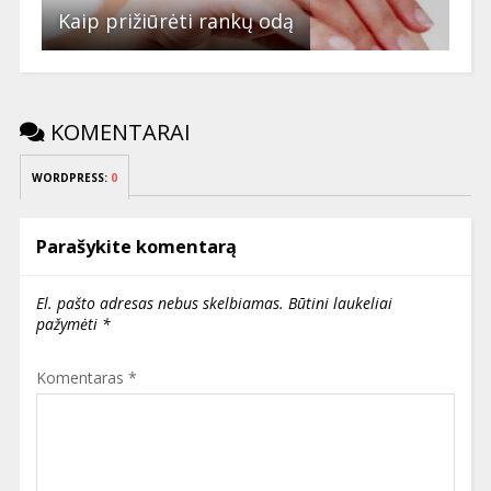
Kaip prižiūrėti rankų odą
KOMENTARAI
WORDPRESS:
0
Parašykite komentarą
El. pašto adresas nebus skelbiamas.
Būtini laukeliai
pažymėti
*
Komentaras
*