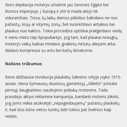
Nors depiliacija moterys užsiėmė jau Senovės Egipte bei
Romos imperijoje, į Europą ir JAV ši mada atėjo tik
viduramžiais. Tiesa, tų laikų damos pūkelius šalindavo ne nuo
pažastų, kojų ar intymių zonų, bet nusirėždavo antakius bei
plaukus nuo kaktos. Tokia procedūra optiškai prailgindavo veidą
ir vienu metu taip išpopuliarėjo, jog tam, kad plaukai neaugtų,
moterys vaikų kaktas trindavo graikinių riešutų aliejumi arba
dėdavo kompresus su actu bei kačių išmatomis.
Nailono trūkumas
Bene didžiausia revoliucija plaukelių šalinimo srityje įvyko 1915-
aisiais. Viena žymiausių skustuvų gamintojų „Gillette“ pristatė
pirmąjį daugkartinio naudojimo peiliuką moterims. Tada
prasidėjo aktyvi reklaminė kampanija, bandanti moteris įtikinti,
jog joms reikia atsikratyti „nepageidaujamų“ pažastų plaukelių
ir, kad šios kūno vietos turėtų būti tokios pat švelnios kaip
veidas.