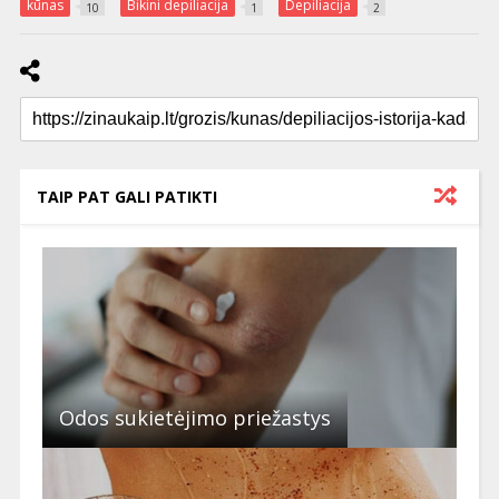
kūnas
Bikini depiliacija
Depiliacija
10
1
2
TAIP PAT GALI PATIKTI
Odos sukietėjimo priežastys