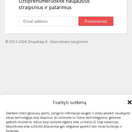
Užsiprenumeruokite naujausius
straipsnius ir patarimus
© 2013-2026 ZinauKaip.lt . Visos teisės saugomos
Tvarkyti sutikimą
Siekdami teikti geriausią patirtį, įrenginio informacijai saugoti ir (arba) pasiekti naudojame
tokias technologijas kaip slapukus. Jei sutiksime su šiomis technologijomis, galėsime
apdoroti duomenis, tokius kaip naršymo elgsena arba unikalūs ID šioje svetainėje.
Nesutikimas arba sutikimo atšaukimas gali neigiamai paveikti tam tikras funkcijas ir
funkcijas.