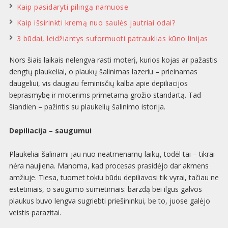
Kaip pasidaryti pilingą namuose
Kaip išsirinkti kremą nuo saulės jautriai odai?
3 būdai, leidžiantys suformuoti patrauklias kūno linijas
Nors šiais laikais nelengva rasti moterį, kurios kojas ar pažastis
dengtų plaukeliai, o plaukų šalinimas lazeriu – prieinamas
daugeliui, vis daugiau feminisčių kalba apie depiliacijos
beprasmybę ir moterims primetamą grožio standartą. Tad
šiandien – pažintis su plaukelių šalinimo istorija.
Depiliacija – saugumui
Plaukeliai šalinami jau nuo neatmenamų laikų, todėl tai – tikrai
nėra naujiena. Manoma, kad procesas prasidėjo dar akmens
amžiuje. Tiesa, tuomet tokiu būdu depiliavosi tik vyrai, tačiau ne
estetiniais, o saugumo sumetimais: barzdą bei ilgus galvos
plaukus buvo lengva sugriebti priešininkui, be to, juose galėjo
veistis parazitai.