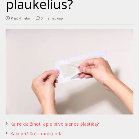
plaukelius?
Prieš 4 metai
0
ZinauKaip
Ką reikia žinoti apie pilvo sienos plastiką?
Kaip prižiūrėti rankų odą