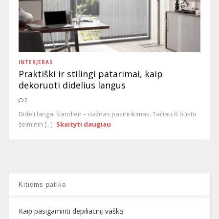
INTERJERAS
Praktiški ir stilingi patarimai, kaip
dekoruoti didelius langus
0
Dideli langai šiandien – dažnas pasirinkimas. Tačiau iš būsto
šeiminin [...]
Skaityti daugiau
Kitiems patiko
Kaip pasigaminti depiliacinį vašką