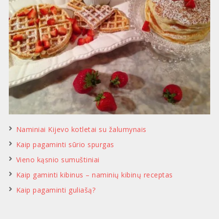
Naminiai Kijevo kotletai su žalumynais
Kaip pagaminti sūrio spurgas
Vieno kąsnio sumuštiniai
Kaip gaminti kibinus – naminių kibinų receptas
Kaip pagaminti guliašą?