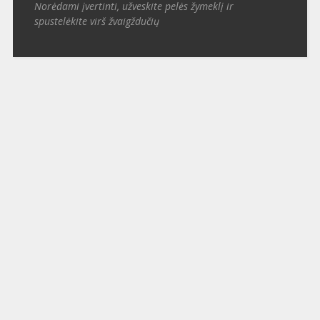
Norėdami įvertinti, užveskite pelės žymeklį ir
spustelėkite virš žvaigždučių