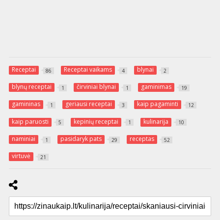
Receptai
Receptai vaikams
blynai
86
4
2
blynų receptai
čirviniai blynai
gaminimas
1
1
19
gamininas
geriausi receptai
kaip pagaminti
1
3
12
kaip paruosti
kepinių receptai
kulinarija
5
1
10
naminiai
pasidaryk pats
receptas
1
29
52
virtuvė
21