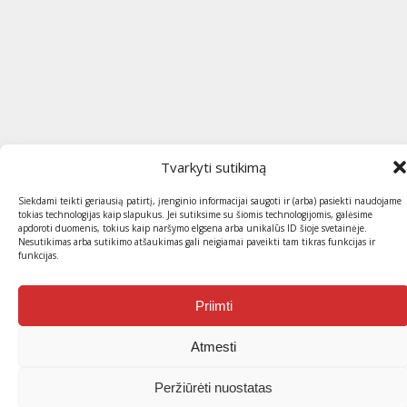
Tvarkyti sutikimą
Siekdami teikti geriausią patirtį, įrenginio informacijai saugoti ir (arba) pasiekti naudojame
tokias technologijas kaip slapukus. Jei sutiksime su šiomis technologijomis, galėsime
apdoroti duomenis, tokius kaip naršymo elgsena arba unikalūs ID šioje svetainėje.
Nesutikimas arba sutikimo atšaukimas gali neigiamai paveikti tam tikras funkcijas ir
funkcijas.
Priimti
Atmesti
Peržiūrėti nuostatas