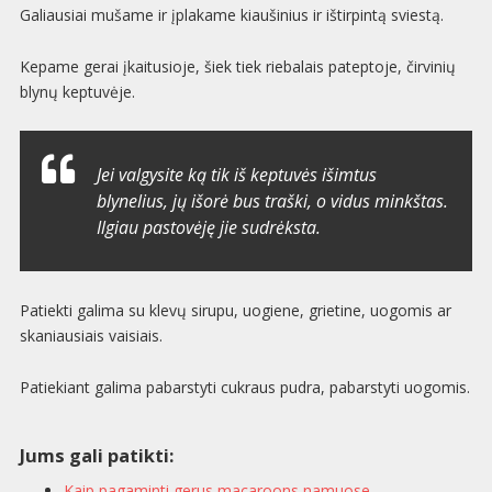
Galiausiai mušame ir įplakame kiaušinius ir ištirpintą sviestą.
Kepame gerai įkaitusioje, šiek tiek riebalais pateptoje, čirvinių
blynų keptuvėje.
Jei valgysite ką tik iš keptuvės išimtus
blynelius, jų išorė bus traški, o vidus minkštas.
Ilgiau pastovėję jie sudrėksta.
Patiekti galima su klevų sirupu, uogiene, grietine, uogomis ar
skaniausiais vaisiais.
Patiekiant galima pabarstyti cukraus pudra, pabarstyti uogomis.
Jums gali patikti:
Kaip pagaminti gerus macaroons namuose