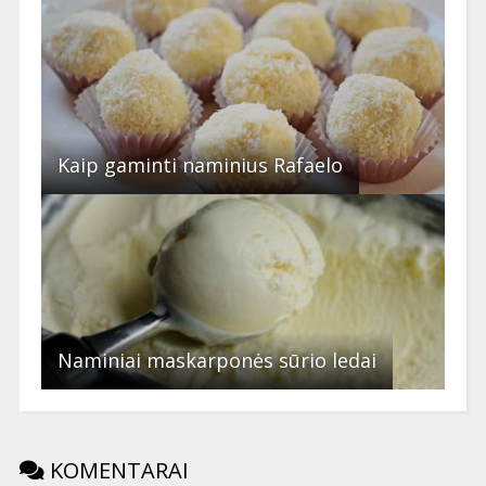
Kaip gaminti naminius Rafaelo
Naminiai maskarponės sūrio ledai
KOMENTARAI