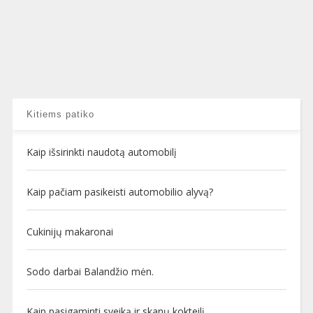
Kitiems patiko
Kaip išsirinkti naudotą automobilį
Kaip pačiam pasikeisti automobilio alyvą?
Cukinijų makaronai
Sodo darbai Balandžio mėn.
Kaip pasigaminti sveiką ir skanų kokteilį