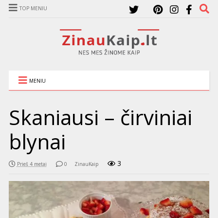
TOP MENIU
MENIU
Skaniausi – čirviniai
blynai
3
Prieš 4 metai
0
ZinauKaip