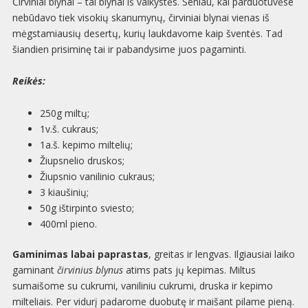
Čirviniai blynai – tai blynai iš vaikystės. Seniau, kai parduotuvėse
nebūdavo tiek visokių skanumynų, čirviniai blynai vienas iš
mėgstamiausių desertų, kurių laukdavome kaip šventės. Tad
šiandien prisiminę tai ir pabandysime juos pagaminti.
Reikės:
250g miltų;
1v.š. cukraus;
1a.š. kepimo miltelių;
Žiupsnelio druskos;
Žiupsnio vanilinio cukraus;
3 kiaušinių;
50g ištirpinto sviesto;
400ml pieno.
Gaminimas labai paprastas
, greitas ir lengvas. Ilgiausiai laiko
gaminant
čirvinius blynus
atims pats jų kepimas. Miltus
sumaišome su cukrumi, vaniliniu cukrumi, druska ir kepimo
milteliais. Per vidurį padarome duobutę ir maišant pilame pieną.