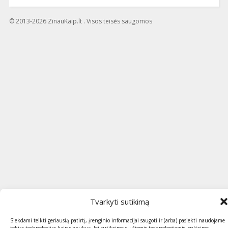
© 2013-2026 ZinauKaip.lt . Visos teisės saugomos
Tvarkyti sutikimą
Siekdami teikti geriausią patirtį, įrenginio informacijai saugoti ir (arba) pasiekti naudojame