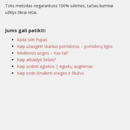
Toks metodas negarantuos 100% sėkmės, tačiau kurmiai
užklys tikrai retai.
Jums gali patikti:
Kada Sėti Pupas
Kaip užauginti skanius pomidorus – pomidorų ligos
Medlievos uogos – Kas tai?
Kaip atbaidyti širšes?
Kaip sodinti agurkus | Agurkų auginimas
Kaip sode išnaikinti sraiges ir šliužus