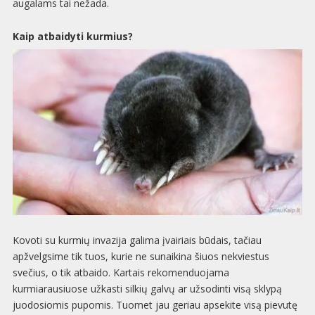
augalams tai nežada.
Kaip atbaidyti kurmius?
Kovoti su kurmių invazija galima įvairiais būdais, tačiau
apžvelgsime tik tuos, kurie ne sunaikina šiuos nekviestus
svečius, o tik atbaido. Kartais rekomenduojama
kurmiarausiuose užkasti silkių galvų ar užsodinti visą sklypą
juodosiomis pupomis. Tuomet jau geriau apsekite visą pievutę