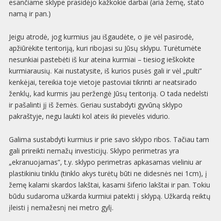
esančiame sklype prasidėjo kažkokie darbai (aria žemę, stato
namą ir pan.)
Jeigu atrodė, jog kurmius jau išgaudėte, o jie vėl pasirodė,
apžiūrėkite teritoriją, kuri ribojasi su Jūsų sklypu. Turėtumėte
nesunkiai pastebėti iš kur ateina kurmiai – tiesiog ieškokite
kurmiarausių. Kai nustatysite, iš kurios pusės gali ir vėl „pulti”
kenkėjai, tereikia toje vietoje pastoviai tikrinti ar neatsirado
ženklų, kad kurmis jau peržengė Jūsų teritoriją. O tada nedelsti
ir pašalinti jį iš žemės. Geriau sustabdyti gyvūną sklypo
pakraštyje, negu laukti kol ateis iki pievelės vidurio.
Galima sustabdyti kurmius ir prie savo sklypo ribos. Tačiau tam
gali prireikti nemažų investicijų. Sklypo perimetras yra
„ekranuojamas”, t.y. sklypo perimetras apkasamas vieliniu ar
plastikiniu tinklu (tinklo akys turėtų būti ne didesnės nei 1cm), į
žemę kalami skardos lakštai, kasami šiferio lakštai ir pan. Tokiu
būdu sudaroma užkarda kurmiui patekti į sklypą. Užkardą reiktų
įleisti į nemažesnį nei metro gylį.