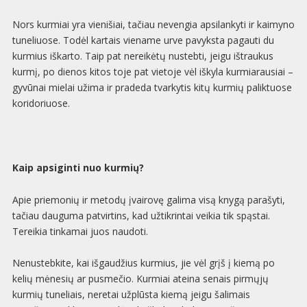
Nors kurmiai yra vienišiai, tačiau nevengia apsilankyti ir kaimyno
tuneliuose. Todėl kartais viename urve pavyksta pagauti du
kurmius iškarto. Taip pat nereikėtų nustebti, jeigu ištraukus
kurmį, po dienos kitos toje pat vietoje vėl iškyla kurmiarausiai –
gyvūnai mielai užima ir pradeda tvarkytis kitų kurmių paliktuose
koridoriuose.
Kaip apsiginti nuo kurmių?
Apie priemonių ir metodų įvairovę galima visą knygą parašyti,
tačiau dauguma patvirtins, kad užtikrintai veikia tik
spąstai.
Tereikia tinkamai juos naudoti.
Nenustebkite, kai išgaudžius kurmius, jie vėl grįš į kiemą po
kelių mėnesių ar pusmečio. Kurmiai ateina senais pirmųjų
kurmių tuneliais, neretai užplūsta kiemą jeigu šalimais