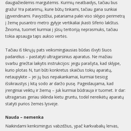
daugiažiedėmis margutėmis. Kurmių neatbaidys, tačiau bus
gražu! Yra patarimų, kurie būtų tinkami, tačiau gana sunkiai
įgyvendinami. Pavyzdžiui, patariama palei viso sklypo perimetrą
į žemę pusantro metro gylyje vertikaliai įkasti šiferio lakštus.
Žinoma, tuomet kurmiai į jūsų teritoriją neprasmuks, tačiau
tokia apsauga taps aukso vertės.
Tačiau iš tikrųjų pats veiksmingiausias būdas išvyti šiuos
padarėlius – pastatyti ultragarsinius aparatus. Ne mažiau
svarbu griežtai laikytis instrukcijos: jeigu parašyta, kad sklype,
kurio plotas N, turi būti konkretus skaičius tokių aparatų,
netaupykite – jei jų bus nepakankamai, kurmiai tiesiog
išsikraustys į kitą sodo ar daržo pusę. Pageidaujama, kad
įrenginiai veiktų ir žiemą – juk kurmiai būdrauja ir tuomet. Ir dar:
ultragarsas geriau sklinda kietu gruntu, todėl nereikėtų aparatų
statyti purios žemės lysvėje.
Nauda – nemenka
Naikindami kenksmingus vabzdžius, ypač karkvabalių lervas,