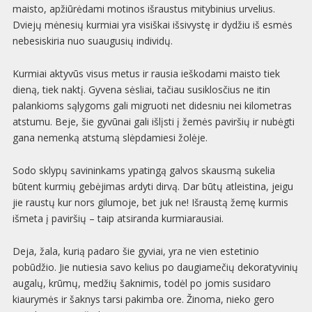
maisto, apžiūrėdami motinos išraustus mitybinius urvelius.
Dviejų mėnesių kurmiai yra visiškai išsivystę ir dydžiu iš esmės
nebesiskiria nuo suaugusių individų.
Kurmiai aktyvūs visus metus ir rausia ieškodami maisto tiek
dieną, tiek naktį. Gyvena sėsliai, tačiau susiklosčius ne itin
palankioms sąlygoms gali migruoti net didesniu nei kilometras
atstumu. Beje, šie gyvūnai gali išlįsti į žemės paviršių ir nubėgti
gana nemenką atstumą slėpdamiesi žolėje.
Sodo sklypų savininkams ypatingą galvos skausmą sukelia
būtent kurmių gebėjimas ardyti dirvą. Dar būtų atleistina, jeigu
jie raustų kur nors gilumoje, bet juk ne! Išraustą žemę kurmis
išmeta į paviršių – taip atsiranda kurmiarausiai.
Deja, žala, kurią padaro šie gyviai, yra ne vien estetinio
pobūdžio. Jie nutiesia savo kelius po daugiamečių dekoratyvinių
augalų, krūmų, medžių šaknimis, todėl po jomis susidaro
kiaurymės ir šaknys tarsi pakimba ore. Žinoma, nieko gero