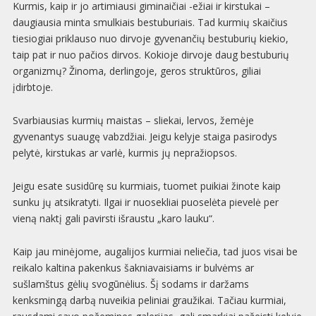
Kurmis, kaip ir jo artimiausi giminaičiai -ežiai ir kirstukai –
daugiausia minta smulkiais bestuburiais. Tad kurmių skaičius
tiesiogiai priklauso nuo dirvoje gyvenančių bestuburių kiekio,
taip pat ir nuo pačios dirvos. Kokioje dirvoje daug bestuburių
organizmų? Žinoma, derlingoje, geros struktūros, giliai
įdirbtoje.
Svarbiausias kurmių maistas – sliekai, lervos, žemėje
gyvenantys suaugę vabzdžiai. Jeigu kelyje staiga pasirodys
pelytė, kirstukas ar varlė, kurmis jų nepražiopsos.
Jeigu esate susidūrę su kurmiais, tuomet puikiai žinote kaip
sunku jų atsikratyti. Ilgai ir nuosekliai puoselėta pievelė per
vieną naktį gali pavirsti išraustu „karo lauku“.
Kaip jau minėjome, augalijos kurmiai neliečia, tad juos visai be
reikalo kaltina pakenkus šakniavaisiams ir bulvėms ar
sušlamštus gėlių svogūnėlius. Šį sodams ir daržams
kenksmingą darbą nuveikia peliniai graužikai. Tačiau kurmiai,