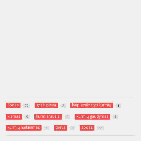
Sodas
graži pieva
kaip atsikratyti kurmių
72
2
1
kiemas
kurmiarausiai
kurmių gaudymas
9
1
1
kurmių naikinimas
pieva
sodas
1
3
51