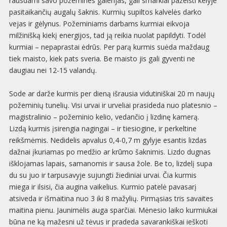
rausdami savo požemines galerijas, gali smarkiai pažeisti kelyje
pasitaikančių augalų šaknis. Kurmių supiltos kalvelės darko
vejas ir gėlynus. Požeminiams darbams kurmiai eikvoja
milžinišką kiekį energijos, tad ją reikia nuolat papildyti. Todėl
kurmiai – nepaprastai ėdrūs. Per parą kurmis suėda maždaug
tiek maisto, kiek pats sveria. Be maisto jis gali gyventi ne
daugiau nei 12-15 valandų.
Sode ar darže kurmis per dieną išrausia vidutiniškai 20 m naujų
požeminių tunelių. Visi urvai ir urveliai prasideda nuo platesnio –
magistralinio – požeminio kelio, vedančio į lizdinę kamerą.
Lizdą kurmis įsirengia nagingai – ir tiesiogine, ir perkeltine
reikšmėmis. Nedidelis apvalus 0,4-0,7 m gylyje esantis lizdas
dažnai įkuriamas po medžio ar krūmo šaknimis. Lizdo dugnas
išklojamas lapais, samanomis ir sausa žole. Be to, lizdelį supa
du su juo ir tarpusavyje sujungti žiediniai urvai. Čia kurmis
miega ir ilsisi, čia augina vaikelius. Kurmio patelė pavasarį
atsiveda ir išmaitina nuo 3 iki 8 mažylių. Pirmąsias tris savaites
maitina pienu. Jaunimėlis auga sparčiai. Mėnesio laiko kurmiukai
būna ne ką mažesni už tėvus ir pradeda savarankiškai ieškoti