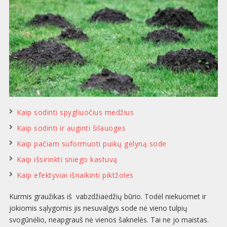
Kaip sodinti spygliuočius medžius
Kaip sodinti ir auginti šilauoges
Kaip pačiam suformuoti puikų gėlyną sode
Kaip išsirinkti sniego kastuvą
Kaip efektyviai išnaikinti piktžoles
Kurmis graužikas iš vabzdžiaėdžių būrio. Todėl niekuomet ir
jokiomis sąlygomis jis nesuvalgys sode nė vieno tulpių
svogūnėlio, neapgrauš nė vienos šaknelės. Tai ne jo maistas.