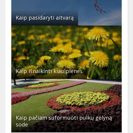
Kaip pasidaryti aitvarą
Kaip išnaikinti kiaulpienes
Kaip pačiam suformuoti puikų gėlyną
sode