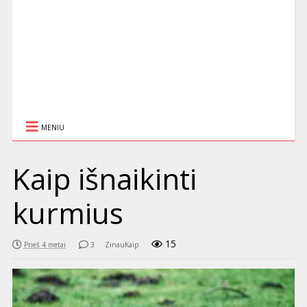
MENIU
Kaip išnaikinti
kurmius
15
Prieš 4 metai
3
ZinauKaip