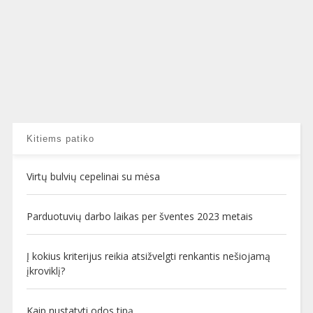
Kitiems patiko
Virtų bulvių cepelinai su mėsa
Parduotuvių darbo laikas per šventes 2023 metais
Į kokius kriterijus reikia atsižvelgti renkantis nešiojamą
įkroviklį?
Kaip nustatyti odos tipą