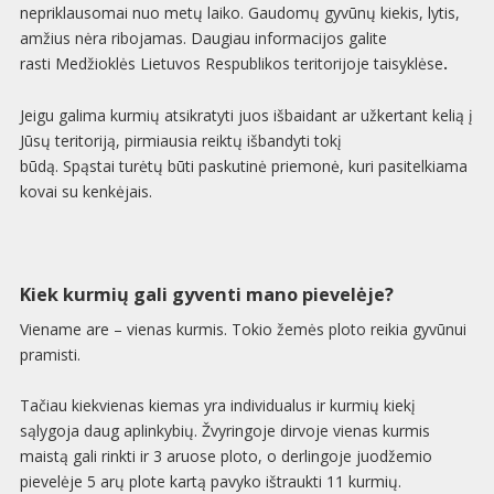
nepriklausomai nuo metų laiko. Gaudomų gyvūnų kiekis, lytis,
amžius nėra ribojamas. Daugiau informacijos galite
rasti
Medžioklės Lietuvos Respublikos teritorijoje taisyklėse
.
Jeigu galima kurmių atsikratyti juos išbaidant ar užkertant kelią į
Jūsų teritoriją, pirmiausia reiktų išbandyti tokį
būdą.
Spąstai
turėtų būti paskutinė priemonė, kuri pasitelkiama
kovai su kenkėjais.
Kiek kurmių gali gyventi mano pievelėje?
Viename are – vienas kurmis. Tokio žemės ploto reikia gyvūnui
pramisti.
Tačiau kiekvienas kiemas yra individualus ir kurmių kiekį
sąlygoja daug aplinkybių. Žvyringoje dirvoje vienas kurmis
maistą gali rinkti ir 3 aruose ploto, o derlingoje juodžemio
pievelėje 5 arų plote kartą pavyko ištraukti 11 kurmių.