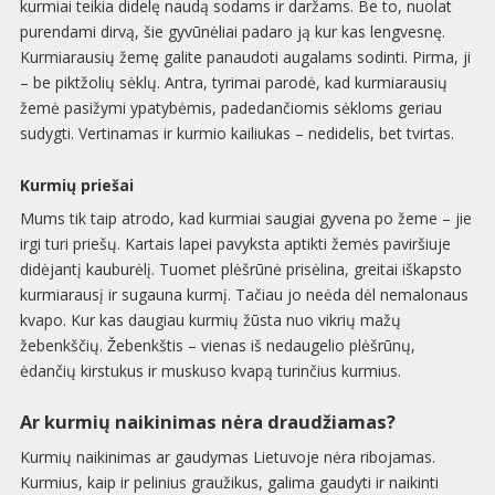
kurmiai teikia didelę naudą sodams ir daržams. Be to, nuolat
purendami dirvą, šie gyvūnėliai padaro ją kur kas lengvesnę.
Kurmiarausių žemę galite panaudoti augalams sodinti. Pirma, ji
– be piktžolių sėklų. Antra, tyrimai parodė, kad kurmiarausių
žemė pasižymi ypatybėmis, padedančiomis sėkloms geriau
sudygti. Vertinamas ir kurmio kailiukas – nedidelis, bet tvirtas.
Kurmių priešai
Mums tik taip atrodo, kad kurmiai saugiai gyvena po žeme – jie
irgi turi priešų. Kartais lapei pavyksta aptikti žemės paviršiuje
didėjantį kauburėlį. Tuomet plėšrūnė prisėlina, greitai iškapsto
kurmiarausį ir sugauna kurmį. Tačiau jo neėda dėl nemalonaus
kvapo. Kur kas daugiau kurmių žūsta nuo vikrių mažų
žebenkščių. Žebenkštis – vienas iš nedaugelio plėšrūnų,
ėdančių kirstukus ir muskuso kvapą turinčius kurmius.
Ar kurmių naikinimas nėra draudžiamas?
Kurmių naikinimas ar gaudymas Lietuvoje nėra ribojamas.
Kurmius, kaip ir pelinius graužikus, galima gaudyti ir naikinti