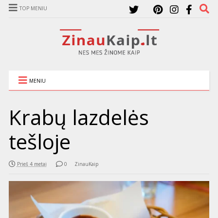
TOP MENIU
MENIU
Krabų lazdelės
tešloje
Prieš 4 metai
0
ZinauKaip