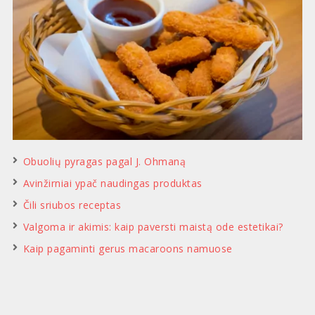
Obuolių pyragas pagal J. Ohmaną
Avinžirniai ypač naudingas produktas
Čili sriubos receptas
Valgoma ir akimis: kaip paversti maistą ode estetikai?
Kaip pagaminti gerus macaroons namuose