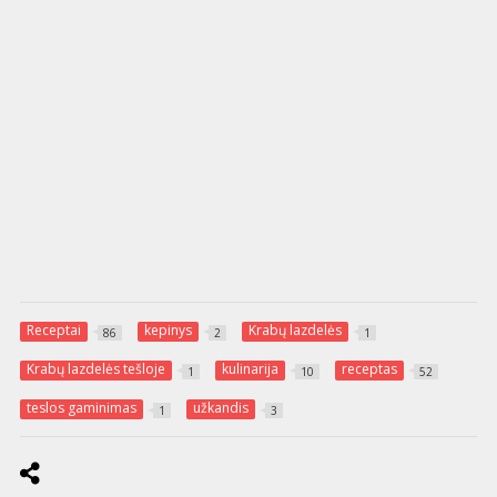
Receptai
kepinys
Krabų lazdelės
86
2
1
Krabų lazdelės tešloje
kulinarija
receptas
1
10
52
teslos gaminimas
užkandis
1
3