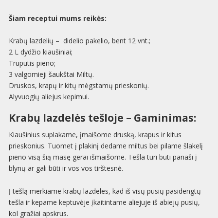
Šiam receptui mums reikės:
Krabų lazdelių – didelio pakelio, bent 12 vnt.;
2 L dydžio kiaušiniai;
Truputis pieno;
3 valgomieji šaukštai Miltų.
Druskos, krapų ir kitų mėgstamų prieskonių.
Alyvuogių aliejus kepimui.
Krabų lazdelės tešloje – Gaminimas:
Kiaušinius suplakame, įmaišome druską, krapus ir kitus
prieskonius. Tuomet į plakinį dedame miltus bei pilame šlakelį
pieno visą šią masę gerai išmaišome. Tešla turi būti panaši į
blynų ar gali būti ir vos vos tirštesnė.
Į tešlą merkiame krabų lazdeles, kad iš visų pusių pasidengtų
tešla ir kepame keptuvėje įkaitintame aliejuje iš abiejų pusių,
kol gražiai apskrus.