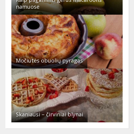
namuose
Močiutės obuolių pyragas
Skaniausi – čirviniai blynai