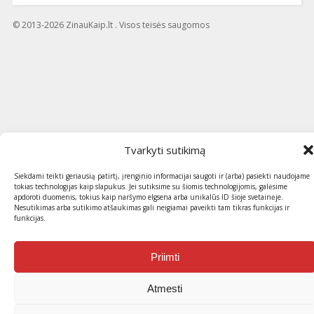
© 2013-2026 ZinauKaip.lt . Visos teisės saugomos
Tvarkyti sutikimą
Siekdami teikti geriausią patirtį, įrenginio informacijai saugoti ir (arba) pasiekti naudojame
tokias technologijas kaip slapukus. Jei sutiksime su šiomis technologijomis, galėsime
apdoroti duomenis, tokius kaip naršymo elgsena arba unikalūs ID šioje svetainėje.
Nesutikimas arba sutikimo atšaukimas gali neigiamai paveikti tam tikras funkcijas ir
funkcijas.
Priimti
Atmesti