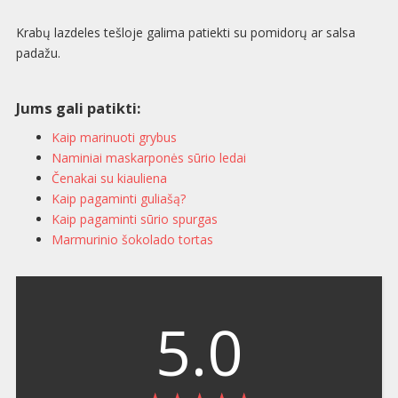
Krabų lazdeles tešloje galima patiekti su pomidorų ar salsa
padažu.
Jums gali patikti:
Kaip marinuoti grybus
Naminiai maskarponės sūrio ledai
Čenakai su kiauliena
Kaip pagaminti guliašą?
Kaip pagaminti sūrio spurgas
Marmurinio šokolado tortas
5.0