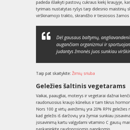
padeda išlaikyti pastovų cukraus kiekį kraujyje, 
tyrimais nustatytas ryšys tarp didesnio maistinių 
virškinamojo trakto, skrandžio ir tiesiosios žarno
Dėl gausaus baltymų, angliavandenių 
augančiam organizmui ir sportuojan
judantys žmonės juos sunkiau virški
Taip pat skaitykite:
Žirnių sriuba
Geležies šaltinis vegetarams
Vaikai, paaugliai, moterys ir vegetarai dažnai ken
raudonuosius kraujo kūnelius ir tam tikrus hormonu
Nors 100 g virtų avinžirnių yra 20% RPN geležies
kad geležis iš daržovių yra žymiai sunkiau įsisavin
įsisavinimą kartu valgydami vitamino C gausų mais
paskaninkite raudonosiomis paprikomis.