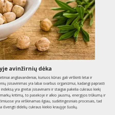
yje avinžirnių dėka
tiniai angliavandeniai, kuriuos kūnas gali virškinti lėtai ir
nių įsisavinimas yra labai svarbus organizmui, kadangi paprasti
 indeksą yra greitai įsisavinami ir staigiai pakelia cukraus kiekį
smarkų kritimą, to pasekoje ir alkio jausmą, energijos trūkumą ir
žirniuose yra virškinamas ilgiau, sudėtingesniais procesais, tad
išvengti didelių cukraus kiekio kraujyje šuolių.