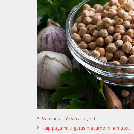
Skaniausi – čirviniai blynai
Kaip pagaminti gerus macaroons namuose