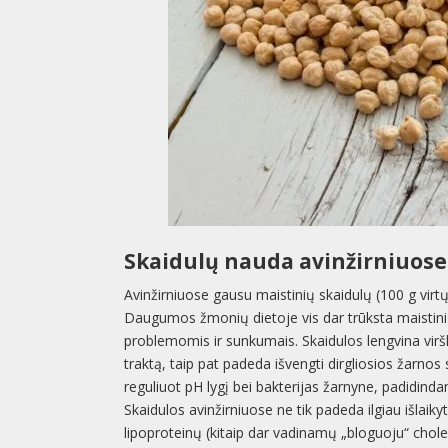
Skaidulų nauda avinžirniuose
Avinžirniuose gausu maistinių skaidulų (100 g vi
Daugumos žmonių dietoje vis dar trūksta maistinių 
problemomis ir sunkumais. Skaidulos lengvina virš
traktą, taip pat padeda išvengti dirgliosios žarno
reguliuot pH lygį bei bakterijas žarnyne, padidin
Skaidulos avinžirniuose ne tik padeda ilgiau išlai
lipoproteinų (kitaip dar vadinamų „bloguoju“ cholest