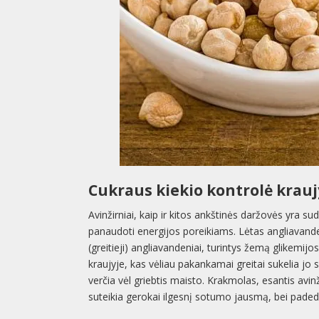
Cukraus kiekio kontrolė krauj
Avinžirniai, kaip ir kitos ankštinės daržovės yra sudė
panaudoti energijos poreikiams. Lėtas angliavande
(greitieji) angliavandeniai, turintys žemą glikemijos
kraujyje, kas vėliau pakankamai greitai sukelia jo 
verčia vėl griebtis maisto. Krakmolas, esantis avin
suteikia gerokai ilgesnį sotumo jausmą, bei padeda 