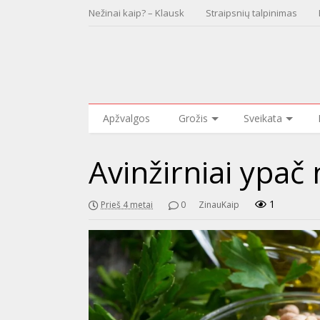
Nežinai kaip? – Klausk
Straipsnių talpinimas
Apžvalgos
Grožis
Sveikata
Avinžirniai ypa
1
Prieš 4 metai
0
ZinauKaip