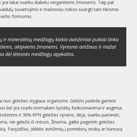
kas yra labai svarbu diabetu sergantiems žmonėms. Taip pat
skaidulų suvartojimo ir mažesnės rizikos susirgti tam tikromis
s vėžio formomis.
ir mineralinių medžiagų kiekio avinžirniai puikiai tinka
tiems, aktyviems žmonėms. Vyresnio amžiaus ir mažai
na dėl lėtesnės medžiagų apykaitos.
čia nuo geležies stygiaus organizme. Geležis padeda gaminti
s bei yra svarbi normaliam ląstelių funkcionavimui ir augimui.
 moterims ir 30% RPN geležies vyrams, deja, svarbu paminėti,
ama, nei geležis iš mėsos. Žinoma, galite pagerinti geležies
tą. Pavyzdžiui, įdėkite avinžirnių į pomidorų sriubą ar humusą