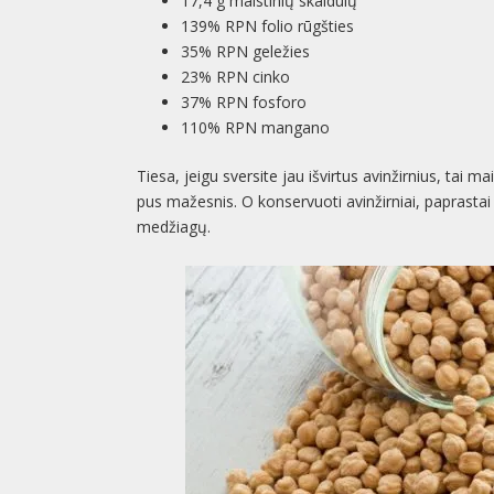
17,4 g maistinių skaidulų
139% RPN folio rūgšties
35% RPN geležies
23% RPN cinko
37% RPN fosforo
110% RPN mangano
Tiesa, jeigu sversite jau išvirtus avinžirnius, tai
pus mažesnis. O konservuoti avinžirniai, paprastai
medžiagų.