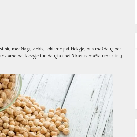
 maistinių medžiagų kiekis, tokiame pat kiekyje, bus maždaug per
 tokiame pat kiekyje turi daugiau nei 3 kartus mažiau maistinių