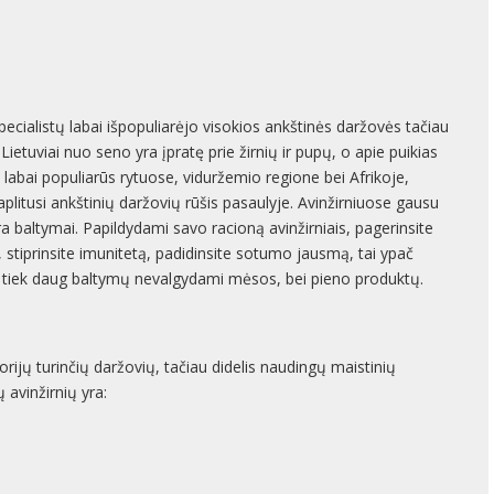
cialistų labai išpopuliarėjo visokios ankštinės daržovės tačiau
ų. Lietuviai nuo seno yra įpratę prie žirnių ir pupų, o apie puikias
 labai populiarūs rytuose, viduržemio regione bei Afrikoje,
paplitusi ankštinių daržovių rūšis pasaulyje. Avinžirniuose gausu
a baltymai. Papildydami savo racioną avinžirniais, pagerinsite
je, stiprinsite imunitetą, padidinsite sotumo jausmą, tai ypač
tiek daug baltymų nevalgydami mėsos, bei pieno produktų.
rijų turinčių daržovių, tačiau didelis naudingų maistinių
 avinžirnių yra: