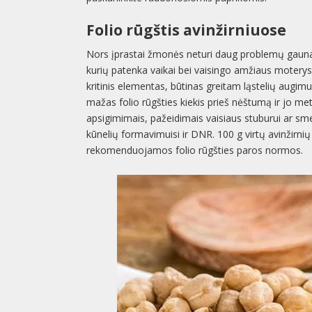
Folio rūgštis avinžirniuose
Nors įprastai žmonės neturi daug problemų gaunan
kurių patenka vaikai bei vaisingo amžiaus moterys d
kritinis elementas, būtinas greitam ląstelių augimu
mažas folio rūgšties kiekis prieš nėštumą ir jo me
apsigimimais, pažeidimais vaisiaus stuburui ar sme
kūnelių formavimuisi ir DNR. 100 g virtų avinžirn
rekomenduojamos folio rūgšties paros normos.