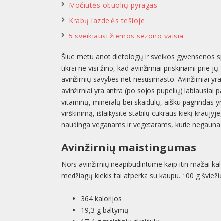
Močiutės obuolių pyragas
Krabų lazdelės tešloje
5 sveikiausi žiemos sezono vaisiai
Šiuo metu anot dietologų ir sveikos gyvensenos spe
tikrai ne visi žino, kad avinžirniai priskiriami prie j
avinžirnių savybes net nesusimasto. Avinžirniai yra
avinžirniai yra antra (po sojos pupelių) labiausiai 
vitaminų, mineralų bei skaidulų, aišku pagrindas yr
virškinimą, išlaikysite stabilų cukraus kiekį kraujy
naudinga veganams ir vegetarams, kurie negauna 
Avinžirnių maistingumas
Nors avinžirnių neapibūdintume kaip itin mažai kalo
medžiagų kiekis tai atperka su kaupu. 100 g šviežių
364 kalorijos
19,3 g baltymų