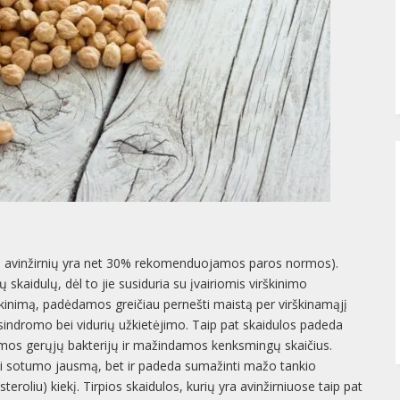
rtų avinžirnių yra net 30% rekomenduojamos paros normos).
skaidulų, dėl to jie susiduria su įvairiomis virškinimo
kinimą, padėdamos greičiau pernešti maistą per virškinamąjį
s sindromo bei vidurių užkietėjimo. Taip pat skaidulos padeda
damos gerųjų bakterijų ir mažindamos kenksmingų skaičius.
kyti sotumo jausmą, bet ir padeda sumažinti mažo tankio
eroliu) kiekį. Tirpios skaidulos, kurių yra avinžirniuose taip pat