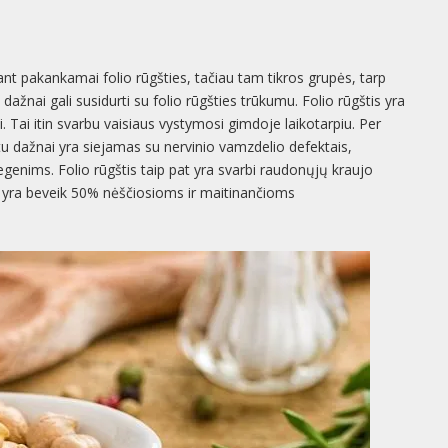
t pakankamai folio rūgšties, tačiau tam tikros grupės, tarp
ažnai gali susidurti su folio rūgšties trūkumu. Folio rūgštis yra
i. Tai itin svarbu vaisiaus vystymosi gimdoje laikotarpiu. Per
tu dažnai yra siejamas su nervinio vamzdelio defektais,
genims. Folio rūgštis taip pat yra svarbi raudonųjų kraujo
ių yra beveik 50% nėščiosioms ir maitinančioms