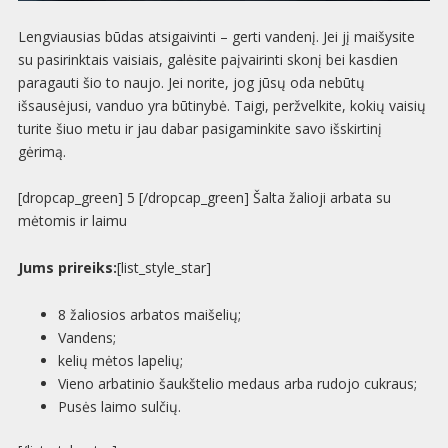
Lengviausias būdas atsigaivinti – gerti vandenį. Jei jį maišysite
su pasirinktais vaisiais, galėsite paįvairinti skonį bei kasdien
paragauti šio to naujo. Jei norite, jog jūsų oda nebūtų
išsausėjusi, vanduo yra būtinybė. Taigi, peržvelkite, kokių vaisių
turite šiuo metu ir jau dabar pasigaminkite savo išskirtinį
gėrimą.
[dropcap_green] 5 [/dropcap_green] Šalta žalioji arbata su
mėtomis ir laimu
Jums prireiks:
[list_style_star]
8 žaliosios arbatos maišelių;
Vandens;
kelių mėtos lapelių;
Vieno arbatinio šaukštelio medaus arba rudojo cukraus;
Pusės laimo sulčių.