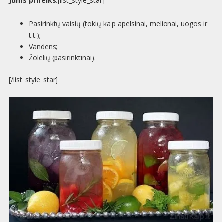
Jums prireiks:
[list_style_star]
Pasirinktų vaisių (tokių kaip apelsinai, melionai, uogos ir
t.t.);
Vandens;
Žolelių (pasirinktinai).
[/list_style_star]