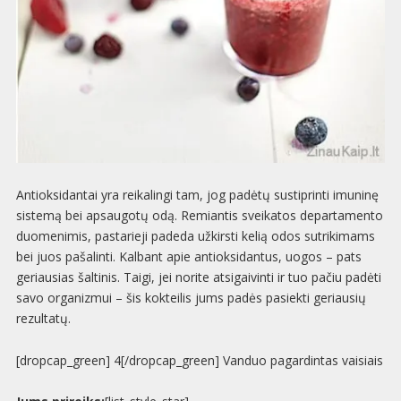
Antioksidantai yra reikalingi tam, jog padėtų sustiprinti imuninę
sistemą bei apsaugotų odą. Remiantis sveikatos departamento
duomenimis, pastarieji padeda užkirsti kelią odos sutrikimams
bei juos pašalinti. Kalbant apie antioksidantus, uogos – pats
geriausias šaltinis. Taigi, jei norite atsigaivinti ir tuo pačiu padėti
savo organizmui – šis kokteilis jums padės pasiekti geriausių
rezultatų.
[dropcap_green] 4[/dropcap_green] Vanduo pagardintas vaisiais