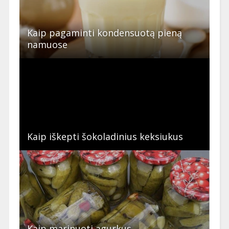
Kaip pagaminti kondensuotą pieną
namuose
Kaip iškepti šokoladinius keksiukus
Kaip marinuoti agurkus