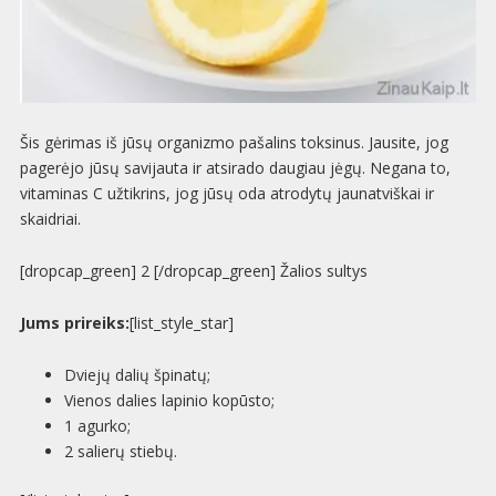
Šis gėrimas iš jūsų organizmo pašalins toksinus. Jausite, jog
pagerėjo jūsų savijauta ir atsirado daugiau jėgų. Negana to,
vitaminas C užtikrins, jog jūsų oda atrodytų jaunatviškai ir
skaidriai.
[dropcap_green] 2 [/dropcap_green] Žalios sultys
Jums prireiks:
[list_style_star]
Dviejų dalių špinatų;
Vienos dalies lapinio kopūsto;
1 agurko;
2 salierų stiebų.