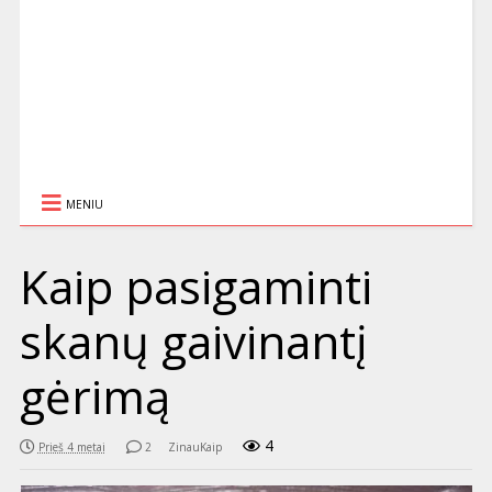
MENIU
Kaip pasigaminti
skanų gaivinantį
gėrimą
4
Prieš 4 metai
2
ZinauKaip