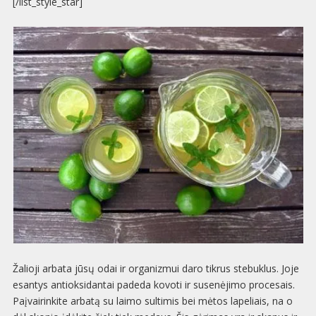
[/list_style_star]
Žalioji arbata jūsų odai ir organizmui daro tikrus stebuklus. Joje
esantys antioksidantai padeda kovoti ir susenėjimo procesais.
Paįvairinkite arbatą su laimo sultimis bei mėtos lapeliais, na o