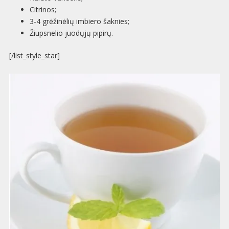
Citrinos;
3-4 grėžinėlių imbiero šaknies;
Žiupsnelio juodųjų pipirų.
[/list_style_star]