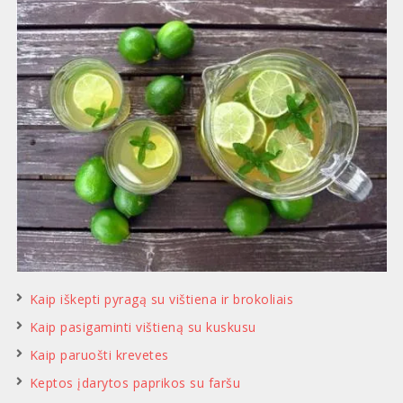
Kaip iškepti pyragą su vištiena ir brokoliais
Kaip pasigaminti vištieną su kuskusu
Kaip paruošti krevetes
Keptos įdarytos paprikos su faršu