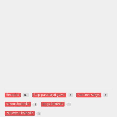
Receptai
kaip pasidaryti gaiva
namines sultys
86
1
1
skanus kokteilis
uogu kokteilis
1
1
zalumynu kokteilis
1