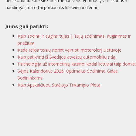
dėl skonio įdėkite šiek tiek medaus. Šis gėrimas yra ir skanus ir
naudingas, na o tai puikiai tiks kiekvienai dienai.
Jums gali patikti:
Kaip sodinti ir auginti tujas | Tujų sodinimas, auginimas ir
priežiūra
Kada reikia teisių norint vairuoti motorolerį Lietuvoje
Kaip patikrinti iš Švedijos atvežtų automobilių ridą
Psichologija už internetinių kazino: kodėl lietuviai taip domisi
Sėjos Kalendorius 2026: Optimalus Sodinimo Gidas
Sodininkams
Kaip Apskaičiuoti Stačiojo Trikampio Plotą