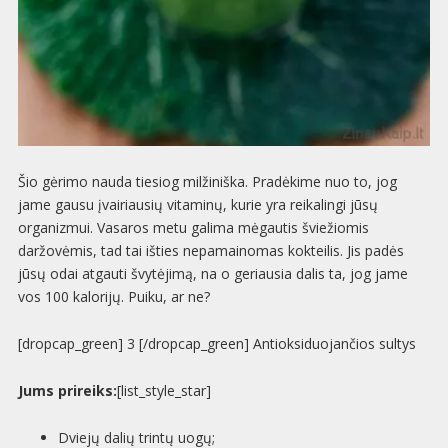
Šio gėrimo nauda tiesiog milžiniška. Pradėkime nuo to, jog
jame gausu įvairiausių vitaminų, kurie yra reikalingi jūsų
organizmui. Vasaros metu galima mėgautis šviežiomis
daržovėmis, tad tai išties nepamainomas kokteilis. Jis padės
jūsų odai atgauti švytėjimą, na o geriausia dalis ta, jog jame
vos 100 kalorijų. Puiku, ar ne?
[dropcap_green] 3 [/dropcap_green] Antioksiduojančios sultys
Jums prireiks:
[list_style_star]
Dviejų dalių trintų uogų;