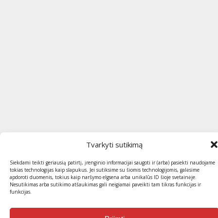
Tvarkyti sutikimą
Siekdami teikti geriausią patirtį, įrenginio informacijai saugoti ir (arba) pasiekti naudojame
tokias technologijas kaip slapukus. Jei sutiksime su šiomis technologijomis, galėsime
apdoroti duomenis, tokius kaip naršymo elgsena arba unikalūs ID šioje svetainėje.
Nesutikimas arba sutikimo atšaukimas gali neigiamai paveikti tam tikras funkcijas ir
funkcijas.