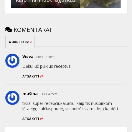
KOMENTARAI
WORDPRESS:
2
Visva
Prieš 13 metų
Dėkui už puikius receptus.
ATSAKYTI
mašina
Prieš 4 metai
tikrai super recepčiukai,ačiū. kaip tik nusipirkom
lėtaeigę sulčiaspaudę, vis pritrūkstam idėjų ką dėti
ATSAKYTI