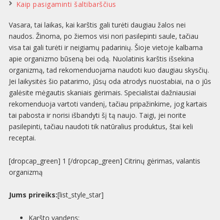
Kaip pasigaminti šaltibarščius
Vasara, tai laikas, kai karštis gali turėti daugiau žalos nei
naudos. Žinoma, po žiemos visi nori pasilepinti saule, tačiau
visa tai gali turėti ir neigiamų padarinių. Šioje vietoje kalbama
apie organizmo būseną bei odą. Nuolatinis karštis išsekina
organizmą, tad rekomenduojama naudoti kuo daugiau skysčių.
Jei laikysitės šio patarimo, jūsų oda atrodys nuostabiai, na o jūs
galėsite mėgautis skaniais gėrimais. Specialistai dažniausiai
rekomenduoja vartoti vandenį, tačiau pripažinkime, jog kartais
tai pabosta ir norisi išbandyti šį tą naujo. Taigi, jei norite
pasilepinti, tačiau naudoti tik natūralius produktus, štai keli
receptai.
[dropcap_green] 1 [/dropcap_green] Citrinų gėrimas, valantis
organizmą
Jums prireiks:
[list_style_star]
Karšto vandens;