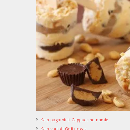
Kaip pagaminti Cappuccino namie
Kaip vartoti Goji uogas