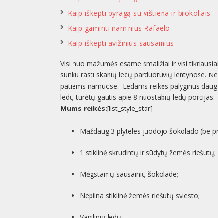
Kaip iškepti pyragą su vištiena ir brokoliais
Kaip gaminti naminius Rafaelo
Kaip iškepti avižinius sausainius
Visi nuo mažumės esame smaližiai ir visi tikriausi
sunku rasti skanių ledų parduotuvių lentynose. N
patiems namuose. Ledams reikės palyginus daug in
ledų turėtų gautis apie 8 nuostabių ledų porcijas.
Mums reikės:
[list_style_star]
Maždaug 3 plyteles juodojo šokolado (be pr
1 stiklinė skrudintų ir sūdytų žemės riešutų;
Mėgstamų sausainių šokolade;
Nepilna stiklinė žemės riešutų sviesto;
Vanilinių ledų;