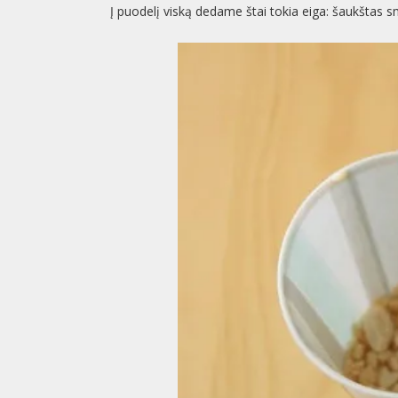
Į puodelį viską dedame štai tokia eiga: šaukštas s