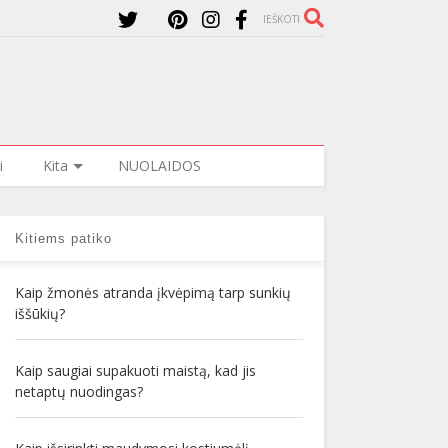
IEŠKOTI
i
Kita
NUOLAIDOS
Kitiems patiko
Kaip žmonės atranda įkvėpimą tarp sunkių
iššūkių?
Kaip saugiai supakuoti maistą, kad jis
netaptų nuodingas?