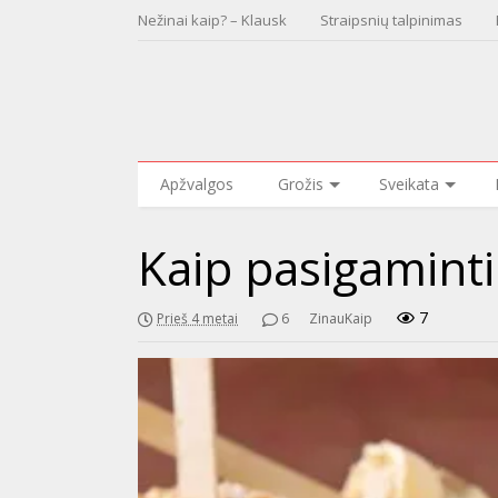
Nežinai kaip? – Klausk
Straipsnių talpinimas
Apžvalgos
Grožis
Sveikata
Kaip pasigaminti
7
Prieš 4 metai
6
ZinauKaip