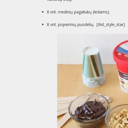
8 vnt. medinių pagaliukų (ledams);
8 vnt. popierinių puodelių. [/list_style_star]