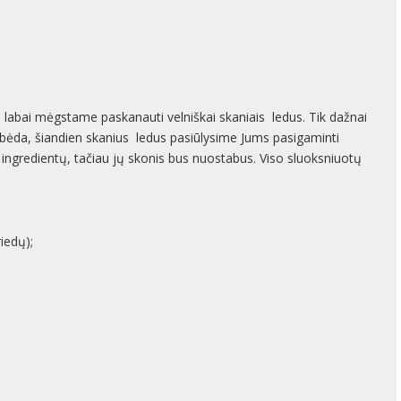
ai labai mėgstame paskanauti velniškai skaniais ledus. Tik dažnai
ebėda, šiandien skanius ledus pasiūlysime Jums pasigaminti
gredientų, tačiau jų skonis bus nuostabus. Viso sluoksniuotų
iedų);