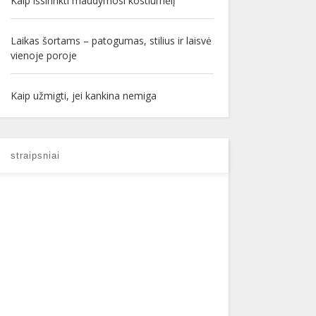
Kaip išsirinkti maudymosi kostiumėlį
Laikas šortams – patogumas, stilius ir laisvė
vienoje poroje
Kaip užmigti, jei kankina nemiga
straipsniai