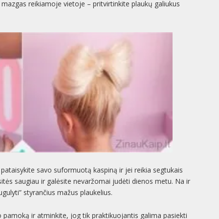
g mazgas reikiamoje vietoje – pritvirtinkite plaukų galiukus
pataisykite savo suformuotą kaspiną ir jei reikia segtukais
ausitės saugiau ir galėsite nevaržomai judėti dienos metu. Na ir
sugulyti” styrančius mažus plaukelius.
 pamoką ir atminkite, jog tik praktikuojantis galima pasiekti