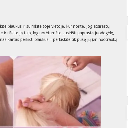
te plaukus ir suimkite toje vietoje, kur norite, jog atsirastų
ir riškite ją taip, lyg norėtumėte susirišti paprastą juodegėlę,
ienas kartas perkišti plaukus – perkiškite tik pusę jų (žr. nuotrauką