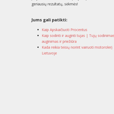
geriausių rezultatų, sėkmės!
Jums gali patikti:
Kaip Apskaičiuoti Procentus
Kaip sodinti ir auginti tujas | Tujų sodinima
auginimas ir priežiūra
Kada reikia teisių norint vairuoti motorolerį
Lietuvoje