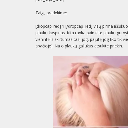
Taigi, pradėkime:
[dropcap_red] 1 [/dropcap_red] Visų pirma iššukuoki
plaukų kaspinas. Kita ranka paimkite plaukų gumytę 
vienintėlis skirtumas tas, jog, pajutę jog liko tik v
apačioje). Na o plaukų galiukus atsukite priekin.