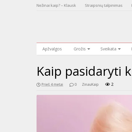
Nežinai kaip? – Klausk
Straipsnių talpinimas
Apžvalgos
Grožis
Sveikata
Kaip pasidaryti 
2
Prieš 4 metai
0
ZinauKaip