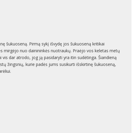
tinę šukuoseną. Pirmą sykį išvydę jos šukuoseną kritikai
ės mirgėjo nuo dainininkės nuotraukų. Praėjo vos keletas metų
 vis dar atrodo, jog ją pasidaryti yra itin sudėtinga. Šiandieną
tų žingsnių, kurie padės jums susikurti išskirtinę šukuoseną,
rėliui.