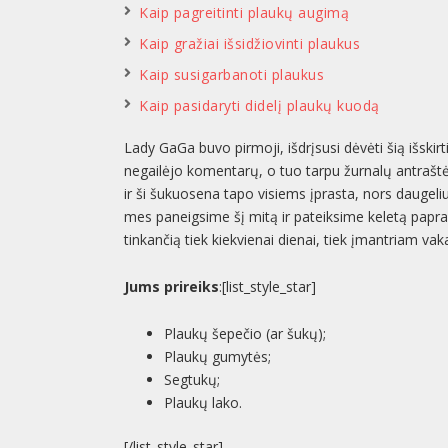
Kaip pagreitinti plaukų augimą
Kaip gražiai išsidžiovinti plaukus
Kaip susigarbanoti plaukus
Kaip pasidaryti didelį plaukų kuodą
Lady GaGa buvo pirmoji, išdrįsusi dėvėti šią išskir
negailėjo komentarų, o tuo tarpu žurnalų antrašt
ir ši šukuosena tapo visiems įprasta, nors daugeliui
mes paneigsime šį mitą ir pateiksime keletą papras
tinkančią tiek kiekvienai dienai, tiek įmantriam vaka
Jums prireiks
:[list_style_star]
Plaukų šepečio (ar šukų);
Plaukų gumytės;
Segtukų;
Plaukų lako.
[/list_style_star]