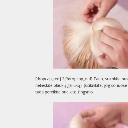
[dropcap_red] 2 [/dropcap_red] Tada, suimkite pusi
nelieskite plaukų galiukų). Įsitikinkite, jog šonuos
tada pereikite prie kito žingsnio.