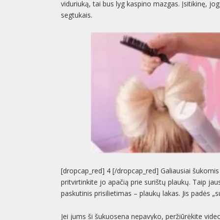
viduriuką, tai bus lyg kaspino mazgas. Įsitikinę, jo
segtukais.
[dropcap_red] 4 [/dropcap_red] Galiausiai šukomis 
pritvirtinkite jo apačią prie surištų plaukų. Taip j
paskutinis prisilietimas – plaukų lakas. Jis padės „
Jei jums ši šukuosena nepavyko, peržiūrėkite video