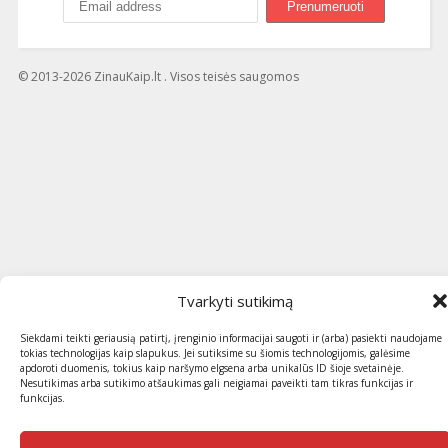
© 2013-2026 ZinauKaip.lt . Visos teisės saugomos
Tvarkyti sutikimą
Siekdami teikti geriausią patirtį, įrenginio informacijai saugoti ir (arba) pasiekti naudojame
tokias technologijas kaip slapukus. Jei sutiksime su šiomis technologijomis, galėsime
apdoroti duomenis, tokius kaip naršymo elgsena arba unikalūs ID šioje svetainėje.
Nesutikimas arba sutikimo atšaukimas gali neigiamai paveikti tam tikras funkcijas ir
funkcijas.