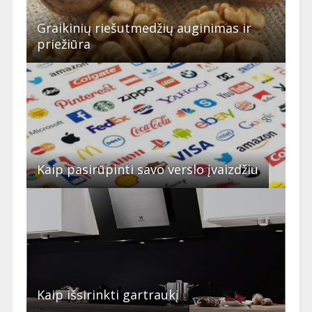
Graikinių riešutmedžių auginimas ir
priežiūra
Kaip pasirūpinti savo verslo įvaizdžiu
Kaip išsirinkti gartraukį