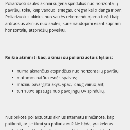
Poliarizuoti saulės akiniai sugeria spindulius nuo horizontalių
paviršių, tokių kaip vanduo, sniegas, drėgna kelio danga ir pan.
Poliarizuotus akinius nuo saulės rekomenduojama turėti kaip
antruosius akinius nuo saulės, kurie naudojami esant stipriam
horizontalių atspindžių poveikiui.
Reikia atminrti kad, akiniai su poliarizuotais lęšiais:
nuima akinančius atspindžius nuo horizontalių paviršių;
matomos natūralesnės spalvos;
mažiau pavargsta akys, ypač, daug vairuojant;
turi 100% apsaugą nuo pavojingų UV spindulių.
Nusipirkote poliarizuotus akinius internetu ir nežinote, kaip
patikrinti, ar jie tikrai yra poliarizuoti? Ne bėda, yra keletas