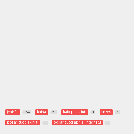
Įvairūs
kaina
kaip patikrinti
linzes
164
23
3
1
poliarizuoti akiniai
poliarizuoti akiniai internetu
1
1