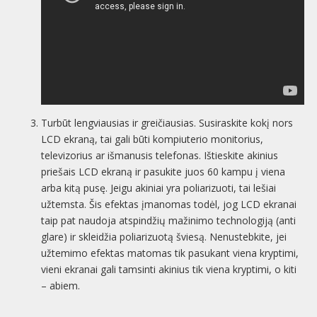
Turbūt lengviausias ir greičiausias. Susiraskite kokį nors
LCD ekraną, tai gali būti kompiuterio monitorius,
televizorius ar išmanusis telefonas. Ištieskite akinius
priešais LCD ekraną ir pasukite juos 60 kampu į viena
arba kitą pusę. Jeigu akiniai yra poliarizuoti, tai lešiai
užtemsta. Šis efektas įmanomas todėl, jog LCD ekranai
taip pat naudoja atspindžių mažinimo technologiją (anti
glare) ir skleidžia poliarizuotą šviesą. Nenustebkite, jei
užtemimo efektas matomas tik pasukant viena kryptimi,
vieni ekranai gali tamsinti akinius tik viena kryptimi, o kiti
– abiem.