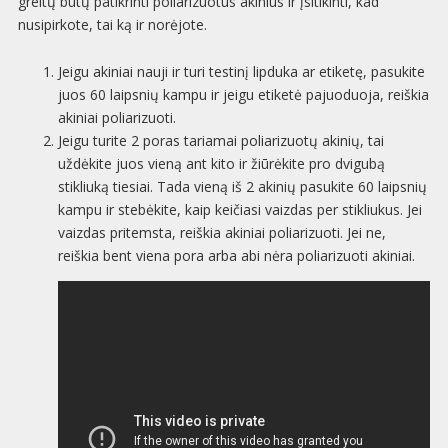
greitų būtų patikrinti poliarizuotus akinius ir įsitikinti, kad
nusipirkote, tai ką ir norėjote.
Jeigu akiniai nauji ir turi testinį lipduka ar etiketę, pasukite
juos 60 laipsnių kampu ir jeigu etiketė pajuoduoja, reiškia
akiniai poliarizuoti.
Jeigu turite 2 poras tariamai poliarizuotų akinių, tai
uždėkite juos vieną ant kito ir žiūrėkite pro dvigubą
stikliuką tiesiai. Tada vieną iš 2 akinių pasukite 60 laipsnių
kampu ir stebėkite, kaip keičiasi vaizdas per stikliukus. Jei
vaizdas pritemsta, reiškia akiniai poliarizuoti. Jei ne,
reiškia bent viena pora arba abi nėra poliarizuoti akiniai.