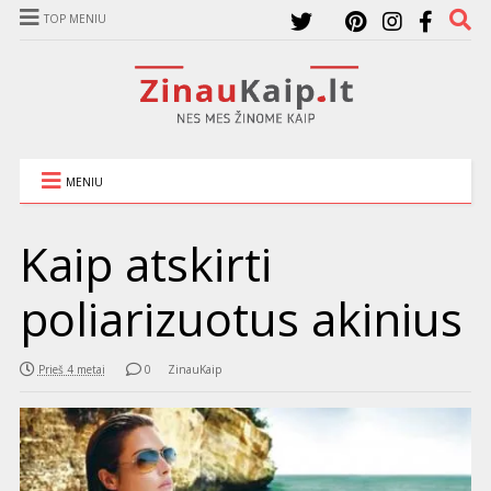
TOP MENIU
MENIU
Kaip atskirti
poliarizuotus akinius
Prieš 4 metai
0
ZinauKaip