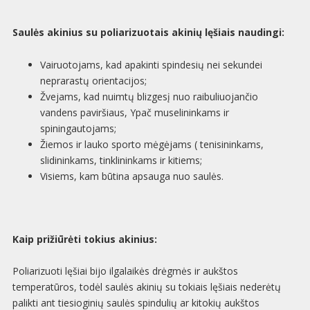
Saulės akinius su poliarizuotais akinių lęšiais naudingi:
Vairuotojams, kad apakinti spindesių nei sekundei
neprarastų orientacijos;
Žvejams, kad nuimtų blizgesį nuo raibuliuojančio
vandens paviršiaus, Ypač muselininkams ir
spiningautojams;
Žiemos ir lauko sporto mėgėjams ( tenisininkams,
slidininkams, tinklininkams ir kitiems;
Visiems, kam būtina apsauga nuo saulės.
Kaip prižiūrėti tokius akinius:
Poliarizuoti lęšiai bijo ilgalaikės drėgmės ir aukštos
temperatūros, todėl saulės akinių su tokiais lęšiais nederėtų
palikti ant tiesioginių saulės spindulių ar kitokių aukštos