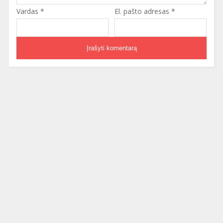
Vardas
*
El. pašto adresas
*