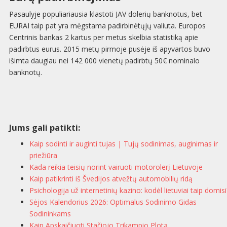
Pasaulyje populiariausia klastoti JAV dolerių banknotus, bet
EURAI taip pat yra mėgstama padirbinėtųjų valiuta. Europos
Centrinis bankas 2 kartus per metus skelbia statistiką apie
padirbtus eurus. 2015 metų pirmoje pusėje iš apyvartos buvo
išimta daugiau nei 142 000 vienetų padirbtų 50€ nominalo
banknotų.
Jums gali patikti:
Kaip sodinti ir auginti tujas | Tujų sodinimas, auginimas ir
priežiūra
Kada reikia teisių norint vairuoti motorolerį Lietuvoje
Kaip patikrinti iš Švedijos atvežtų automobilių ridą
Psichologija už internetinių kazino: kodėl lietuviai taip domisi
Sėjos Kalendorius 2026: Optimalus Sodinimo Gidas
Sodininkams
Kaip Apskaičiuoti Stačiojo Trikampio Plotą