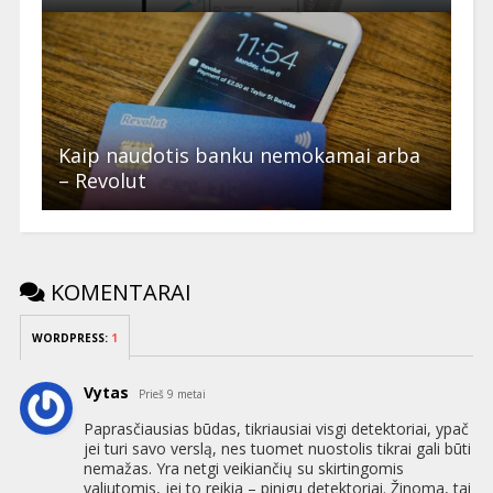
Kaip naudotis banku nemokamai arba
– Revolut
KOMENTARAI
WORDPRESS:
1
Vytas
Prieš 9 metai
Paprasčiausias būdas, tikriausiai visgi detektoriai, ypač
jei turi savo verslą, nes tuomet nuostolis tikrai gali būti
nemažas. Yra netgi veikiančių su skirtingomis
valiutomis, jei to reikia – pinigu detektoriai. Žinoma, tai