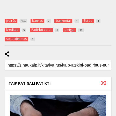
Įvairūs
bankas
banknotai
Eurao
164
7
1
1
kreditas
Padirbti eurai
pinigai
5
1
16
spausdinimas
1
TAIP PAT GALI PATIKTI