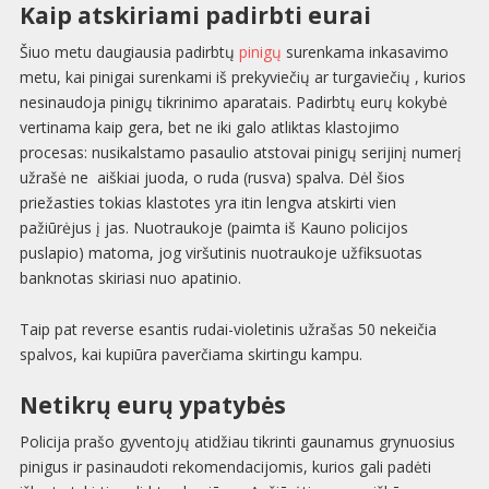
Kaip atskiriami padirbti eurai
Šiuo metu daugiausia padirbtų
pinigų
surenkama inkasavimo
metu, kai pinigai surenkami iš prekyviečių ar turgaviečių , kurios
nesinaudoja pinigų tikrinimo aparatais. Padirbtų eurų kokybė
vertinama kaip gera, bet ne iki galo atliktas klastojimo
procesas: nusikalstamo pasaulio atstovai pinigų serijinį numerį
užrašė ne aiškiai juoda, o ruda (rusva) spalva. Dėl šios
priežasties tokias klastotes yra itin lengva atskirti vien
pažiūrėjus į jas. Nuotraukoje (paimta iš Kauno policijos
puslapio) matoma, jog viršutinis nuotraukoje užfiksuotas
banknotas skiriasi nuo apatinio.
Taip pat reverse esantis rudai-violetinis užrašas 50 nekeičia
spalvos, kai kupiūra paverčiama skirtingu kampu.
Netikrų eurų ypatybės
Policija prašo gyventojų atidžiau tikrinti gaunamus grynuosius
pinigus ir pasinaudoti rekomendacijomis, kurios gali padėti