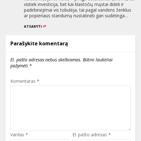
vistiek investicija, bet kai klastočių mąstai dideli ir
padirbinėjimai vis tobulėja, tai pagal vandens ženklus
ar popieriaus standumą nustatinėti gan sudėtinga…
ATSAKYTI
Parašykite komentarą
El. pašto adresas nebus skelbiamas.
Būtini laukeliai
pažymėti
*
Komentaras
*
Vardas
*
El. pašto adresas
*