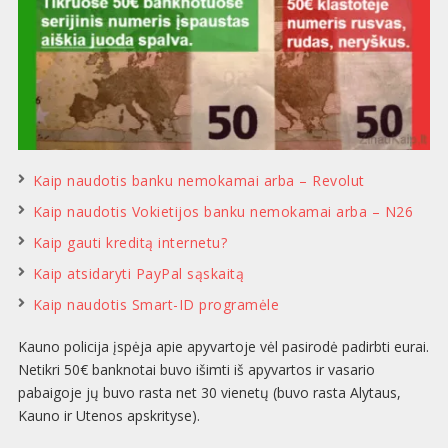
Kaip naudotis banku nemokamai arba – Revolut
Kaip naudotis Vokietijos banku nemokamai arba – N26
Kaip gauti kreditą internetu?
Kaip atsidaryti PayPal sąskaitą
Kaip naudotis Smart-ID programėle
Kauno policija įspėja apie apyvartoje vėl pasirodė padirbti eurai.
Netikri 50€ banknotai buvo išimti iš apyvartos ir vasario
pabaigoje jų buvo rasta net 30 vienetų (buvo rasta Alytaus,
Kauno ir Utenos apskrityse).