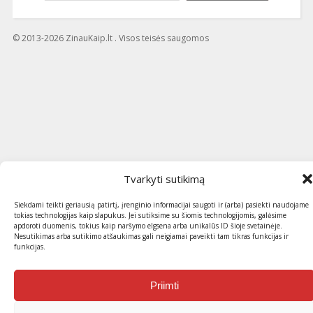
© 2013-2026 ZinauKaip.lt . Visos teisės saugomos
Tvarkyti sutikimą
Siekdami teikti geriausią patirtį, įrenginio informacijai saugoti ir (arba) pasiekti naudojame
tokias technologijas kaip slapukus. Jei sutiksime su šiomis technologijomis, galėsime
apdoroti duomenis, tokius kaip naršymo elgsena arba unikalūs ID šioje svetainėje.
Nesutikimas arba sutikimo atšaukimas gali neigiamai paveikti tam tikras funkcijas ir
funkcijas.
Priimti