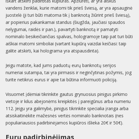
iškart atskirti padirbtas kupiūras. Apžiūrėti, ar yra aiškūs
vandens ženklai, kurie matomi tik prieš šviesą, ar yra apsauginė
juostelė (ji turi būti matoma tik į banknotą žiūrint prieš šviesą),
ar popierius pakankamai standus (šiugžda, jaučiasi spaudos
nelygumai, raidės ir pan.), pavartyti banknotą ir pamatyti
nominalo besikeičiančias spalvas, hologramoje taip pat turi būti
aiškiai matomi simboliai (vartant kupiūrą vaizdai keičiasi: taip
galite atskirti, kai holograma yra atspausdinta).
Jeigu matote, kad jums paduotų eurų banknotų serijos
numeriai sutampa, tai yra pirmasis ir neginčytinas požymis, jog
turite netikrus eurus ir apie tai būtina informuoti policiją.
Visuomet įdėmiai tikrinkite gautus grynuosius pinigus pirkimo
vietoje ir kilus abejonėms kreipkitės į pareigūnus arba numeriu
112. Jeigu yra galimybė, pinigus tikrinkite specialia įranga arba
atsiskaitinėkite mažesnės vertės nominalo banknotais (nes
populiariausios padirbinėjamos kupiūros išlieka 20€ ir 50€).
Eurų padirbinėjimas