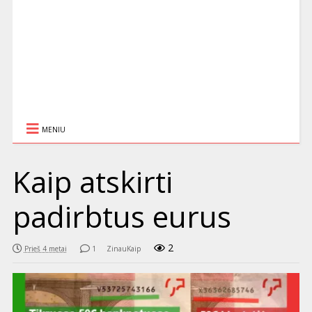
MENIU
Kaip atskirti
padirbtus eurus
2
Prieš 4 metai
1
ZinauKaip