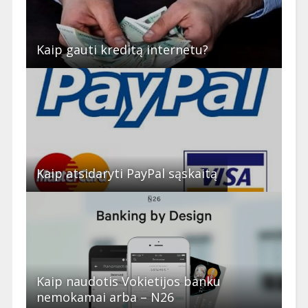
Kaip gauti kreditą internetu?
Kaip atsidaryti PayPal sąskaitą
Kaip naudotis Vokietijos banku
nemokamai arba – N26