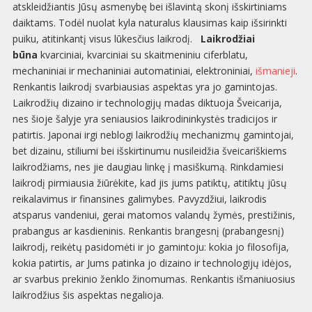
atskleidžiantis Jūsų asmenybę bei išlavintą skonį išskirtiniams
daiktams. Todėl nuolat kyla naturalus klausimas kaip išsirinkti
puiku, atitinkantį visus lūkesčius laikrodį.
Laikrodžiai
būna
kvarciniai, kvarciniai su skaitmeniniu ciferblatu,
mechaniniai ir mechaniniai automatiniai, elektroniniai,
išmanieji
.
Renkantis laikrodį svarbiausias aspektas yra jo gamintojas.
Laikrodžių dizaino ir technologijų madas diktuoja Šveicarija,
nes šioje šalyje yra seniausios laikrodininkystės tradicijos ir
patirtis. Japonai irgi neblogi laikrodžių mechanizmų gamintojai,
bet dizainu, stiliumi bei išskirtinumu nusileidžia šveicariškiems
laikrodžiams, nes jie daugiau linkę į masiškumą. Rinkdamiesi
laikrodį pirmiausia žiūrėkite, kad jis jums patiktų, atitiktų jūsų
reikalavimus ir finansines galimybes. Pavyzdžiui, laikrodis
atsparus vandeniui, gerai matomos valandų žymės, prestižinis,
prabangus ar kasdieninis. Renkantis brangesnį (prabangesnį)
laikrodį, reikėtų pasidomėti ir jo gamintoju: kokia jo filosofija,
kokia patirtis, ar Jums patinka jo dizaino ir technologijų idėjos,
ar svarbus prekinio ženklo žinomumas. Renkantis išmaniuosius
laikrodžius šis aspektas negalioja.