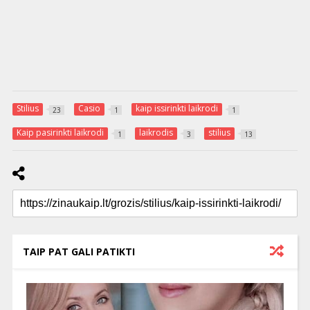
Stilius
Casio
kaip issirinkti laikrodi
23
1
1
Kaip pasirinkti laikrodi
laikrodis
stilius
1
3
13
TAIP PAT GALI PATIKTI