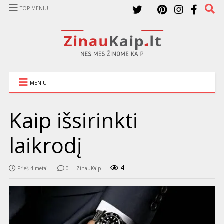
TOP MENIU
MENIU
Kaip išsirinkti
laikrodį
4
Prieš 4 metai
0
ZinauKaip