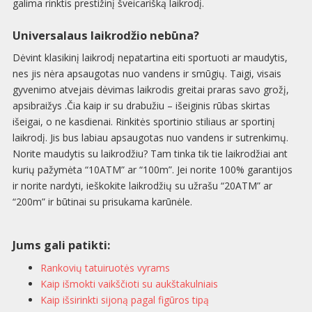
galima rinktis prestižinį šveicarišką laikrodį.
Universalaus laikrodžio nebūna?
Dėvint klasikinį laikrodį nepatartina eiti sportuoti ar maudytis,
nes jis nėra apsaugotas nuo vandens ir smūgių. Taigi, visais
gyvenimo atvejais dėvimas laikrodis greitai praras savo grožį,
apsibraižys .Čia kaip ir su drabužiu – išeiginis rūbas skirtas
išeigai, o ne kasdienai. Rinkitės sportinio stiliaus ar sportinį
laikrodį. Jis bus labiau apsaugotas nuo vandens ir sutrenkimų.
Norite maudytis su laikrodžiu? Tam tinka tik tie laikrodžiai ant
kurių pažymėta “10ATM” ar “100m”. Jei norite 100% garantijos
ir norite nardyti, ieškokite laikrodžių su užrašu “20ATM” ar
“200m” ir būtinai su prisukama karūnėle.
Jums gali patikti:
Rankovių tatuiruotės vyrams
Kaip išmokti vaikščioti su aukštakulniais
Kaip išsirinkti sijoną pagal figūros tipą