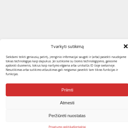
Tvarkyti sutikimą
Siekdami teikti geriausią patirtį, įrenginio informacijai saugoti ir (arba) pasiekti naudojame
tokias technologijas kaip slapukus. Jei sutiksime su šiomis technologijomis, galėsime
apdoroti duomenis, tokius kaip naršymo elgsena arba unikalūs ID šioje svetainėje.
Nesutikimas arba sutikimo atšaukimas gali neigiamai paveikti tam tikras funkcijas ir
funkcijas.
Priimti
Atmesti
Peržiūrėti nuostatas
Privatumo politika
Kontaktai