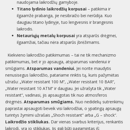
naudojama laikrodžių gamyboje.
Titano lydinio laikrodžių korpusai
– patikima ir
ilgaamžė prabanga, jie nesibraižo bei nerūdija. Kuo
daugiau titano lydinyje, tuo lengvesnis ir brangesnis
laikrodis.
Netauriųjų metalų korpusai
yra atsparūs drėgmei,
ilgaamžiai, tačiau nėra atsparūs įbrėžimams.
Kiekvieno laikrodžio patikimumas – tai ne tik mechanizmo
patikimumas, bet ir jo apsauga, atsparumas vandeniui ir
smūgiams.
Atsparumas vandeniui.
Jei norite maudytis
nenusisegus laikrodžio, patariame rinktis tą, kuris pažymėtas
užrašu: „Water resistant 100 M“, „Water resistant 10 BAR“,
„Water resistant 10 ATM“ ir daugiau. Jei užrašyta tik „Water
resistant“, vadinasi, jis apsaugotas tik nuo atmosferos
drėgmės.
Atsparumas smūgiams.
Nuo nedidelių sutrenkimų
paprastai apsaugoti beveik visi laikrodžiai, o ypatingą apsaugą
turintys žymimi užrašais „Shoch resistant“ arba „G – shock“.
Laikrodžio stikliukas.
Dar vienas svarbus kriterijus, renkantis
laikrodį, yra jo stikliukas. Jis gali būti pagamintas iš: