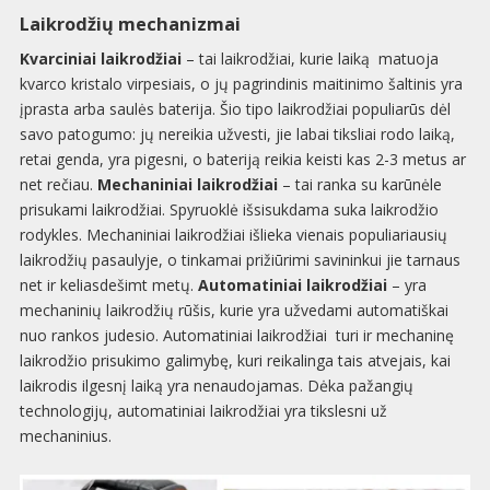
Laikrodžių mechanizmai
Kvarciniai laikrodžiai
– tai laikrodžiai, kurie laiką matuoja
kvarco kristalo virpesiais, o jų pagrindinis maitinimo šaltinis yra
įprasta arba saulės baterija. Šio tipo laikrodžiai populiarūs dėl
savo patogumo: jų nereikia užvesti, jie labai tiksliai rodo laiką,
retai genda, yra pigesni, o bateriją reikia keisti kas 2-3 metus ar
net rečiau.
Mechaniniai laikrodžiai
– tai ranka su karūnėle
prisukami laikrodžiai. Spyruoklė išsisukdama suka laikrodžio
rodykles. Mechaniniai laikrodžiai išlieka vienais populiariausių
laikrodžių pasaulyje, o tinkamai prižiūrimi savininkui jie tarnaus
net ir keliasdešimt metų.
Automatiniai laikrodžiai
– yra
mechaninių laikrodžių rūšis, kurie yra užvedami automatiškai
nuo rankos judesio. Automatiniai laikrodžiai turi ir mechaninę
laikrodžio prisukimo galimybę, kuri reikalinga tais atvejais, kai
laikrodis ilgesnį laiką yra nenaudojamas. Dėka pažangių
technologijų, automatiniai laikrodžiai yra tikslesni už
mechaninius.