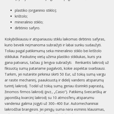
plastiko (organinio stiklo);
krištolo;
mineralinio stiklo;
dirbtinio safyro.
Kokybiškiausiu ir atspariausiu stiklu laikomas dirbtinis safyras,
kurio beveik neįmanoma subraižyti ir labai sunku sudaužyti.
Toliau pagal patikimumą seka mineralinio stiklo bei krištolo
stikliukai. Paskutinę vietą užima plastiko stikliukas, kuris yra
gana patvarus, tačiau jį lengva subraižyti. Renkantis laikrodį už
fiksuotą sumą patariame pagalvoti, kokie aspektai svarbiausi.
Tarkim, jei nutarėte pirkiniui skirti 50 Eur, už tokią sumą vargu
ar rasite mechaninį, paauksuotą ir didelį vandens atsparumą
turintį laikrodį. Todėl už tokią sumą geriau išsirinkti paprastą,
žinomos firmos laikrodį (pvz., „Casio“). Patikimą šveicarišką ar
japonišką kvarcinį laikrodį su 10 atmosferų atsparumu
vandeniui galima įsigyti už 300–400 Eur. Automechaniniai
laikrodžiai brangesni. Jei pinigų suma nėra esminis klausimas,