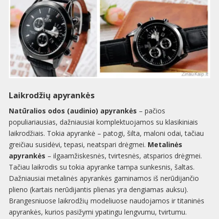
Laikrodžių apyrankės
Natūralios odos (audinio) apyrankės
– pačios
populiariausias, dažniausiai komplektuojamos su klasikiniais
laikrodžiais. Tokia apyrankė – patogi, šilta, maloni odai, tačiau
greičiau susidėvi, tepasi, neatspari drėgmei.
Metalinės
apyrankės
– ilgaamžiskesnės, tvirtesnės, atsparios drėgmei.
Tačiau laikrodis su tokia apyranke tampa sunkesnis, šaltas.
Dažniausiai metalinės apyrankės gaminamos iš nerūdijančio
plieno (kartais nerūdijantis plienas yra dengiamas auksu).
Brangesniuose laikrodžių modeliuose naudojamos ir titaninės
apyrankės, kurios pasižymi ypatingu lengvumu, tvirtumu.