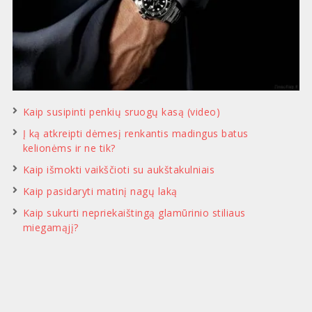
Kaip susipinti penkių sruogų kasą (video)
Į ką atkreipti dėmesį renkantis madingus batus
kelionėms ir ne tik?
Kaip išmokti vaikščioti su aukštakulniais
Kaip pasidaryti matinį nagų laką
Kaip sukurti nepriekaištingą glamūrinio stiliaus
miegamąjį?