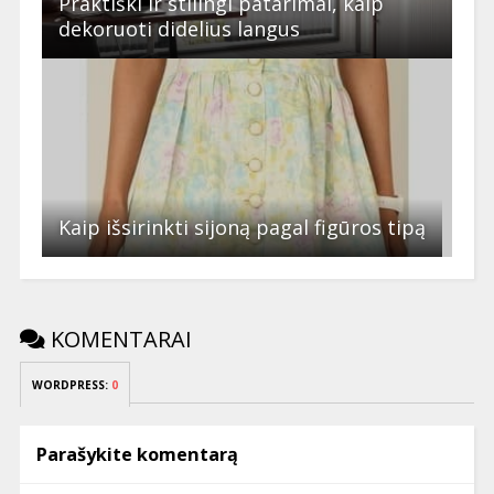
Praktiški ir stilingi patarimai, kaip
dekoruoti didelius langus
Kaip išsirinkti sijoną pagal figūros tipą
KOMENTARAI
WORDPRESS:
0
Parašykite komentarą