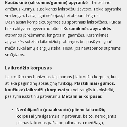
Kaučiukinė (silikoninė/guminė) apyrankė
– tai techno
amžiaus kūrinys, suteikiantis laikrodžiui žavesio. Tokia apyrankė
yra lengva, tvirta, ilgai nešiojasi, bei atspari drėgmei.
Dažniausiai komplektuojamos su sportiniais laikrodžiais. Puikiai
tinka aktyviam gyvenimo būdui.
Keramikinės apyrankės
–
atsparios įbrėžimams, lengvos ir ilgaamžės. Keramikinės
apyrankės suteikia laikrodžiui prabangos bei pasižymi ypač
maža sukeliamų alergijų rizika. Tiesa, jos neatsparios stipriems
smūgiams.
Laikrodžio korpusas
Laikrodžio mechanizmas talpinamas į laikrodžio korpusą, kuris
atlieka pagrindinę apsauginę funkciją.
Plastikiniai (gumos,
kaučiuko) laikrodžių korpusai
yra nebrangūs ir kokybiški,
pasižymi išskirtiniu patvarumu.
Metaliniai korpusai:
Nerūdijančio (paauksuoto) plieno laikrodžių
korpusai
yra ilgaamžiai ir patvarūs, be to, nerūdijantis
plienas laikomas pačia populiariausia medžiaga,