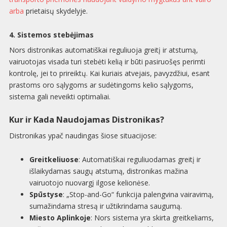
arba
prietaisų skydelyje.
4. Sistemos stebėjimas
Nors distronikas automatiškai reguliuoja greitį ir atstumą,
vairuotojas visada turi stebėti kelią ir būti pasiruošęs perimti
kontrolę, jei to prireiktų. Kai kuriais atvejais, pavyzdžiui, esant
prastoms oro sąlygoms ar sudėtingoms kelio sąlygoms,
sistema gali neveikti optimaliai.
Kur ir Kada Naudojamas Distronikas?
Distronikas ypač naudingas šiose situacijose:
Greitkeliuose
: Automatiškai reguliuodamas greitį ir
išlaikydamas saugų atstumą, distronikas mažina
vairuotojo nuovargį ilgose kelionėse.
Spūstyse
: „Stop-and-Go“ funkcija palengvina vairavimą,
sumažindama stresą ir užtikrindama saugumą.
Miesto Aplinkoje
: Nors sistema yra skirta greitkeliams,