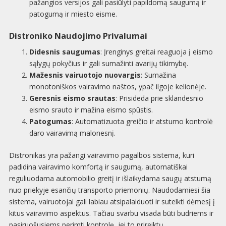
pažangios versijos gali pasiūlyti papildomą saugumą ir
patogumą ir miesto eisme.
Distroniko Naudojimo Privalumai
Didesnis saugumas
: Įrenginys greitai reaguoja į eismo
sąlygų pokyčius ir gali sumažinti avarijų tikimybę.
Mažesnis vairuotojo nuovargis
: Sumažina
monotoniškos vairavimo naštos, ypač ilgoje kelionėje.
Geresnis eismo srautas
: Prisideda prie sklandesnio
eismo srauto ir mažina eismo spūstis.
Patogumas
: Automatizuota greičio ir atstumo kontrolė
daro vairavimą malonesnį.
Distronikas yra pažangi vairavimo pagalbos sistema, kuri
padidina vairavimo komfortą ir saugumą, automatiškai
reguliuodama automobilio greitį ir išlaikydama saugų atstumą
nuo priekyje esančių transporto priemonių. Naudodamiesi šia
sistema, vairuotojai gali labiau atsipalaiduoti ir sutelkti dėmesį į
kitus vairavimo aspektus. Tačiau svarbu visada būti budriems ir
pasiruošusiems perimti kontrolę, jei to prireiktų.