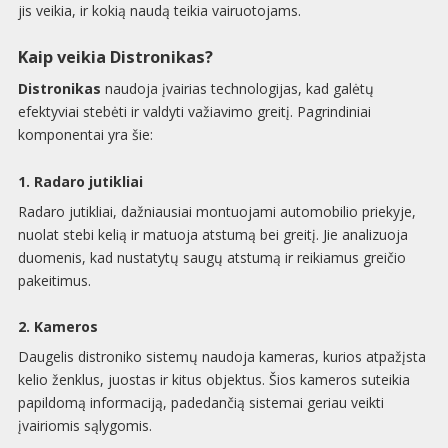
jis veikia, ir kokią naudą teikia vairuotojams.
Kaip veikia Distronikas?
Distronikas
naudoja įvairias technologijas, kad galėtų
efektyviai stebėti ir valdyti važiavimo greitį. Pagrindiniai
komponentai yra šie:
1. Radaro jutikliai
Radaro jutikliai, dažniausiai montuojami automobilio priekyje,
nuolat stebi kelią ir matuoja atstumą bei greitį. Jie analizuoja
duomenis, kad nustatytų saugų atstumą ir reikiamus greičio
pakeitimus.
2. Kameros
Daugelis distroniko sistemų naudoja kameras, kurios atpažįsta
kelio ženklus, juostas ir kitus objektus. Šios kameros suteikia
papildomą informaciją, padedančią sistemai geriau veikti
įvairiomis sąlygomis.