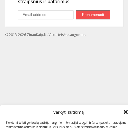
straipsnius ir patarimus
© 2013-2026 ZinauKaip.lt . Visos teisės saugomos
Tvarkyti sutikimą
Siekdami teikti geriausią patirtį, įrenginio informacijai saugoti ir (arba) pasiekti naudojame
tokias technologijas kaip slapukus. Jei sutiksime su šiomis technologijomis, galėsime