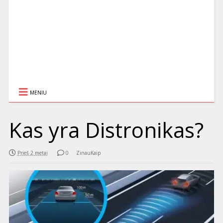
MENIU
Kas yra Distronikas?
Prieš 2 metai
0
ZinauKaip