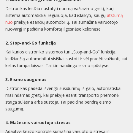
Distronikas leidžia nustatyti norimą važiavimo greitį, kurį
sistema automatiškai reguliuoja, kad išlaikytų saugų
atstumą
nuo
priekyje esančių automobilių. Tai sumažina vairuotojo
nuovargį ir padidina komfortą ilgesnėse kelionėse.
2. Stop-and-Go funkcija
Kai kurios distroniko sistemos turi „Stop-and-Go“ funkciją,
leidžiančią automobiliui visiškai sustoti ir vėl pradėti važiuoti, kai
kelias tampa laisvas. Tai itin naudinga eismo spūstyse.
3. Eismo saugumas
Distronikas padeda išvengti susidūrimų iš galo, automatiškai
mažindamas greitį, kai priekyje esanti transporto priemonė
staiga sulėtina arba sustoja. Tai padidina bendrą eismo
saugumą.
4. Mažesnis vairuotojo stresas
Adaptyvi kruizo kontrolė sumažina vairuotojo stresą ir