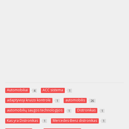
Automobiliai
ACC sistema
4
1
adaptyvioji kruizo kontrolė
automobilis
1
26
automobilių saugos technologijos
Distronikas
1
1
Kas yra Distronikas
Mercedes-Benz distronikas
1
1