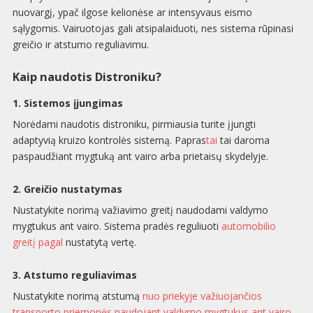
nuovargį, ypač ilgose kelionėse ar intensyvaus eismo
sąlygomis. Vairuotojas gali atsipalaiduoti, nes sistema rūpinasi
greičio ir atstumo reguliavimu.
Kaip naudotis Distroniku?
1. Sistemos įjungimas
Norėdami naudotis distroniku, pirmiausia turite įjungti
adaptyvią kruizo kontrolės sistemą. Papras
tai
tai daroma
paspaudžiant mygtuką ant vairo arba prietaisų skydelyje.
2. Greičio nustatymas
Nustatykite norimą važiavimo greitį naudodami valdymo
mygtukus ant vairo. Sistema pradės reguliuoti
automobilio
greitį pagal
nustatytą vertę.
3. Atstumo reguliavimas
Nustatykite norimą atstumą
nuo priekyje važiuojančios
transporto priemonės naudojant valdymo mygtukus ant vairo