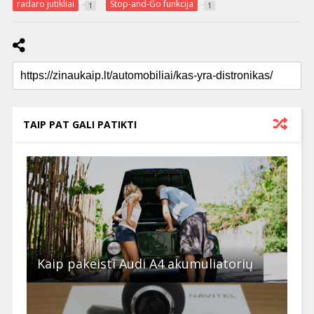
radaro jutikliai
Stop-and-Go funkcija
1
1
TAIP PAT GALI PATIKTI
Kaip pakeisti Audi A4 akumuliatorių