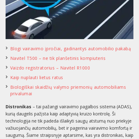
Blogi vairavimo įpročiai, gadinantys automobilio pakabą
Navitel T500 – ne tik planšetinis kompiuteris
Vaizdo registratorius – Navitel R1000
Kaip nuplauti lietus ratus
Biologiškai skaidžių valymo priemonių automobiliams
privalumai
Distronikas
– tai pažangi vairavimo pagalbos sistema (ADAS),
kurią daugelis pažįsta kaip adaptyvią kruizo kontrolę. Ši
technologija ne tik padeda išlaikyti saugų atstumą nuo priekyje
važiuojančių automobilių, bet ir pagerina vairavimo komfortą ir
saugumą. Šiame straipsnyje aptarsime, kas yra distronikas, kaip