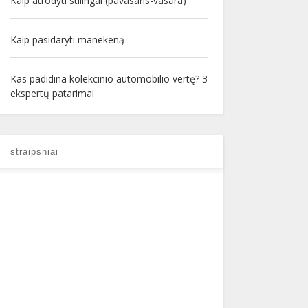
Kaip atrodyti stilingai (pavasaris-vasara)
Kaip pasidaryti manekeną
Kas padidina kolekcinio automobilio vertę? 3
ekspertų patarimai
straipsniai