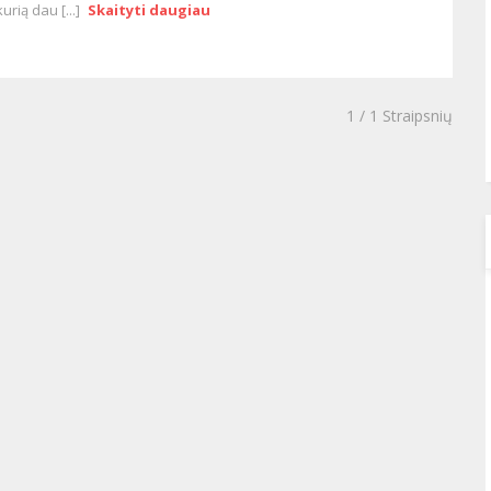
kurią dau [...]
Skaityti daugiau
1
/ 1 Straipsnių