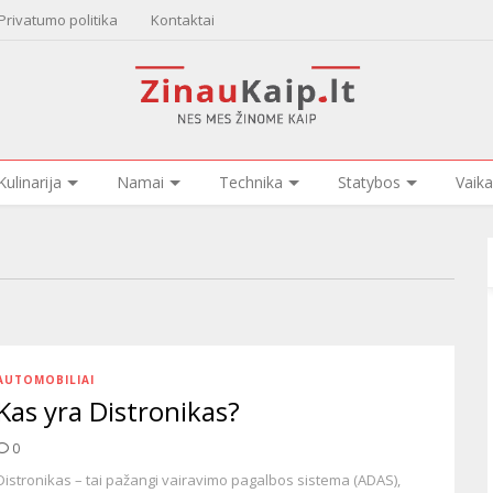
Privatumo politika
Kontaktai
Kulinarija
Namai
Technika
Statybos
Vaika
AUTOMOBILIAI
Kas yra Distronikas?
0
Distronikas – tai pažangi vairavimo pagalbos sistema (ADAS),