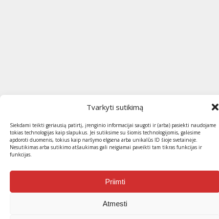
Tvarkyti sutikimą
Siekdami teikti geriausią patirtį, įrenginio informacijai saugoti ir (arba) pasiekti naudojame
tokias technologijas kaip slapukus. Jei sutiksime su šiomis technologijomis, galėsime
apdoroti duomenis, tokius kaip naršymo elgsena arba unikalūs ID šioje svetainėje.
Nesutikimas arba sutikimo atšaukimas gali neigiamai paveikti tam tikras funkcijas ir
funkcijas.
Priimti
Atmesti