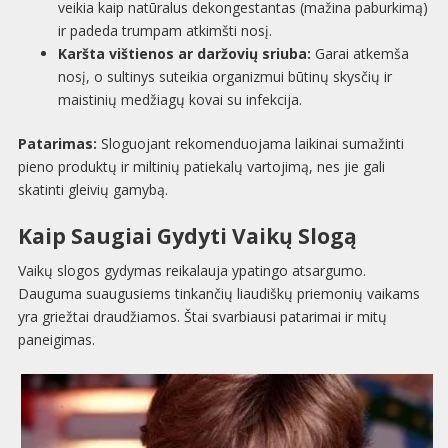
veikia kaip natūralus dekongestantas (mažina paburkimą)
ir padeda trumpam atkimšti nosį.
Karšta vištienos ar daržovių sriuba:
Garai atkemša
nosį, o sultinys suteikia organizmui būtinų skysčių ir
maistinių medžiagų kovai su infekcija.
Patarimas:
Sloguojant rekomenduojama laikinai sumažinti
pieno produktų ir miltinių patiekalų vartojimą, nes jie gali
skatinti gleivių gamybą.
Kaip Saugiai Gydyti Vaikų Slogą
Vaikų slogos gydymas reikalauja ypatingo atsargumo.
Dauguma suaugusiems tinkančių liaudiškų priemonių vaikams
yra griežtai draudžiamos. Štai svarbiausi patarimai ir mitų
paneigimas.