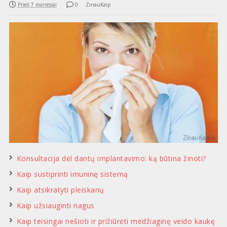
Prieš 7 mėnesiai
0
ZinauKaip
Konsultacija dėl dantų implantavimo: ką būtina žinoti?
Kaip sustiprinti imuninę sistemą
Kaip atsikratyti pleiskanų
Kaip užsiauginti nagus
Kaip teisingai nešioti ir prižiūrėti medžiaginę veido kaukę