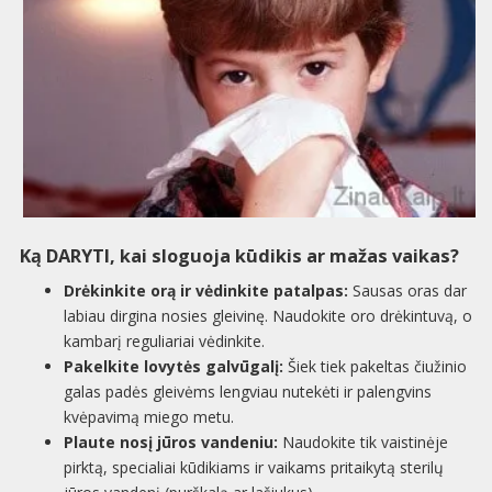
Ką DARYTI, kai sloguoja kūdikis ar mažas vaikas?
Drėkinkite orą ir vėdinkite patalpas:
Sausas oras dar
labiau dirgina nosies gleivinę. Naudokite oro drėkintuvą, o
kambarį reguliariai vėdinkite.
Pakelkite lovytės galvūgalį:
Šiek tiek pakeltas čiužinio
galas padės gleivėms lengviau nutekėti ir palengvins
kvėpavimą miego metu.
Plaute nosį jūros vandeniu:
Naudokite tik vaistinėje
pirktą, specialiai kūdikiams ir vaikams pritaikytą sterilų