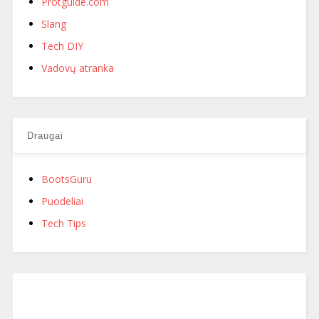
Protguide.com
Slang
Tech DIY
Vadovų atranka
Draugai
BootsGuru
Puodeliai
Tech Tips