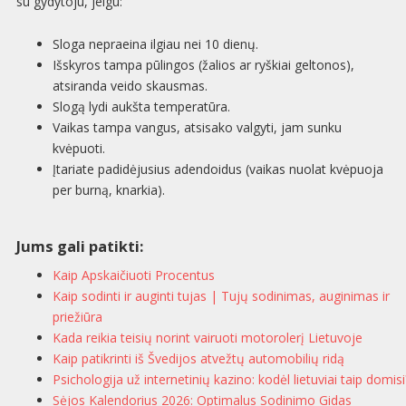
su gydytoju, jeigu:
Sloga nepraeina ilgiau nei 10 dienų.
Išskyros tampa pūlingos (žalios ar ryškiai geltonos),
atsiranda veido skausmas.
Slogą lydi aukšta temperatūra.
Vaikas tampa vangus, atsisako valgyti, jam sunku
kvėpuoti.
Įtariate padidėjusius adendoidus (vaikas nuolat kvėpuoja
per burną, knarkia).
Jums gali patikti:
Kaip Apskaičiuoti Procentus
Kaip sodinti ir auginti tujas | Tujų sodinimas, auginimas ir
priežiūra
Kada reikia teisių norint vairuoti motorolerį Lietuvoje
Kaip patikrinti iš Švedijos atvežtų automobilių ridą
Psichologija už internetinių kazino: kodėl lietuviai taip domisi
Sėjos Kalendorius 2026: Optimalus Sodinimo Gidas