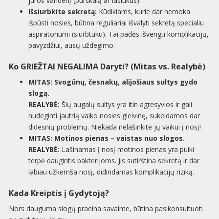
jūros vandenį (purškalą ar lašiukus).
Išsiurbkite sekretą:
Kūdikiams, kurie dar nemoka
išpūsti nosies, būtina reguliariai išvalyti sekretą specialiu
aspiratoriumi (siurbtuku). Tai padės išvengti komplikacijų,
pavyzdžiui, ausų uždegimo.
Ko GRIEŽTAI NEGALIMA Daryti? (Mitas vs. Realybė)
MITAS: Svogūnų, česnakų, alijošiaus sultys gydo
slogą.
REALYBĖ:
Šių augalų sultys yra itin agresyvios ir gali
nudeginti jautrią vaiko nosies gleivinę, sukeldamos dar
didesnių problemų. Niekada nelašinkite jų vaikui į nosį!
MITAS: Motinos pienas – vaistas nuo slogos.
REALYBĖ:
Lašinamas į nosį motinos pienas yra puiki
terpė daugintis bakterijoms. Jis sutirština sekretą ir dar
labiau užkemša nosį, didindamas komplikacijų riziką.
Kada Kreiptis į Gydytoją?
Nors dauguma slogų praeina savaime, būtina pasikonsultuoti