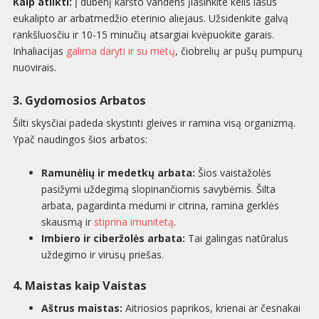
Kaip atlikti:
Į dubenį karšto vandens įlašinkite kelis lašus
eukalipto ar arbatmedžio eterinio aliejaus. Užsidenkite galvą
rankšluosčiu ir 10-15 minučių atsargiai kvėpuokite garais.
Inhaliacijas
galima daryti ir su mėtų
, čiobrelių ar pušų pumpurų
nuovirais.
3. Gydomosios Arbatos
Šilti skysčiai padeda skystinti gleives ir ramina visą organizmą.
Ypač naudingos šios arbatos:
Ramunėlių ir medetkų arbata:
Šios vaistažolės
pasižymi uždegimą slopinančiomis savybėmis. Šilta
arbata, pagardinta medumi ir citrina, ramina gerklės
skausmą ir
stiprina imunitetą
.
Imbiero ir ciberžolės arbata:
Tai galingas natūralus
uždegimo ir virusų priešas.
4. Maistas kaip Vaistas
Aštrus maistas:
Aitriosios paprikos, krienai ar česnakai