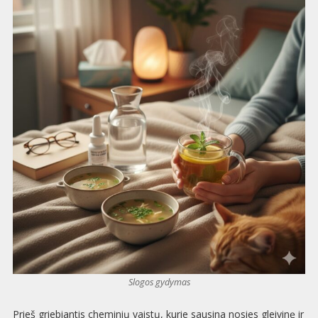
Slogos gydymas
Prieš griebiantis cheminių vaistų, kurie sausina nosies gleivinę ir