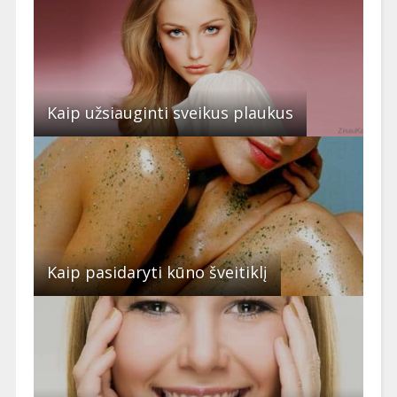
Kaip užsiauginti sveikus plaukus
Kaip pasidaryti kūno šveitiklį