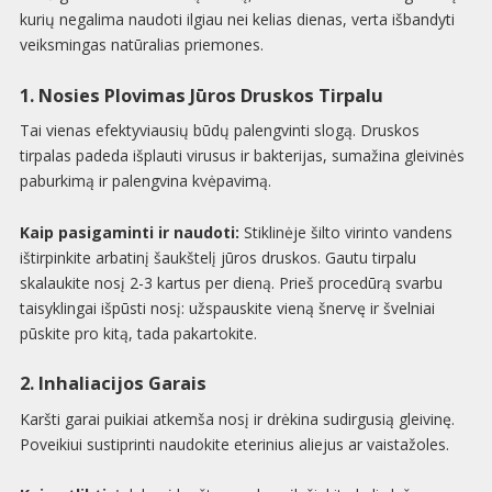
kurių negalima naudoti ilgiau nei kelias dienas, verta išbandyti
veiksmingas natūralias priemones.
1. Nosies Plovimas Jūros Druskos Tirpalu
Tai vienas efektyviausių būdų palengvinti slogą. Druskos
tirpalas padeda išplauti virusus ir bakterijas, sumažina gleivinės
paburkimą ir palengvina kvėpavimą.
Kaip pasigaminti ir naudoti:
Stiklinėje šilto virinto vandens
ištirpinkite arbatinį šaukštelį jūros druskos. Gautu tirpalu
skalaukite nosį 2-3 kartus per dieną. Prieš procedūrą svarbu
taisyklingai išpūsti nosį: užspauskite vieną šnervę ir švelniai
pūskite pro kitą, tada pakartokite.
2. Inhaliacijos Garais
Karšti garai puikiai atkemša nosį ir drėkina sudirgusią gleivinę.
Poveikiui sustiprinti naudokite eterinius aliejus ar vaistažoles.