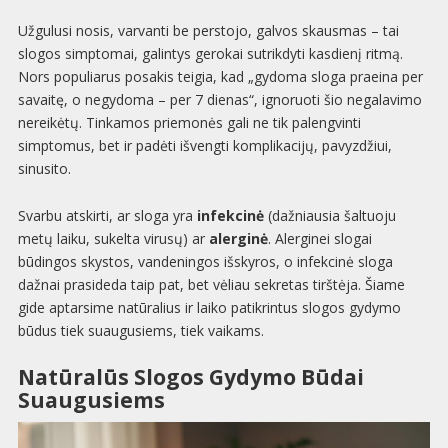
Užgulusi nosis, varvanti be perstojo, galvos skausmas – tai
slogos simptomai, galintys gerokai sutrikdyti kasdienį ritmą.
Nors populiarus posakis teigia, kad „gydoma sloga praeina per
savaitę, o negydoma – per 7 dienas“, ignoruoti šio negalavimo
nereikėtų. Tinkamos priemonės gali ne tik palengvinti
simptomus, bet ir padėti išvengti komplikacijų, pavyzdžiui,
sinusito.
Svarbu atskirti, ar sloga yra
infekcinė
(dažniausia šaltuoju
metų laiku, sukelta virusų) ar
alerginė
. Alerginei slogai
būdingos skystos, vandeningos išskyros, o infekcinė sloga
dažnai prasideda taip pat, bet vėliau sekretas tirštėja. Šiame
gide aptarsime natūralius ir laiko patikrintus slogos gydymo
būdus tiek suaugusiems, tiek vaikams.
Natūralūs Slogos Gydymo Būdai
Suaugusiems