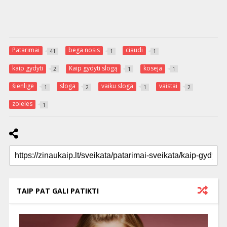
Patarimai
bega nosis
ciaudi
41
1
1
kaip gydyti
Kaip gydyti slogą
koseja
2
1
1
šienlige
sloga
vaiku sloga
vaistai
1
2
1
2
zoleles
1
TAIP PAT GALI PATIKTI