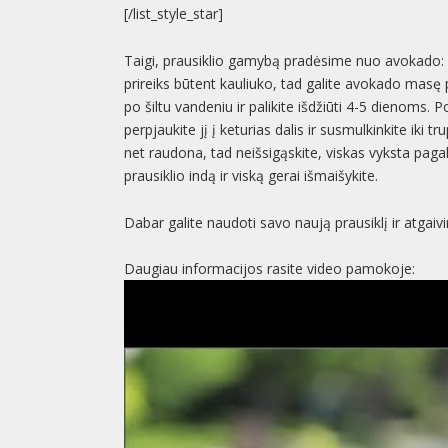
[/list_style_star]
Taigi, prausiklio gamybą pradėsime nuo avokado: pe
prireiks būtent kauliuko, tad galite avokado masę
po šiltu vandeniu ir palikite išdžiūti 4-5 dienoms. 
perpjaukite jį į keturias dalis ir susmulkinkite iki tr
net raudona, tad neišsigąskite, viskas vyksta pagal
prausiklio indą ir viską gerai išmaišykite.
Dabar galite naudoti savo naują prausiklį ir atgai
Daugiau informacijos rasite video pamokoje: