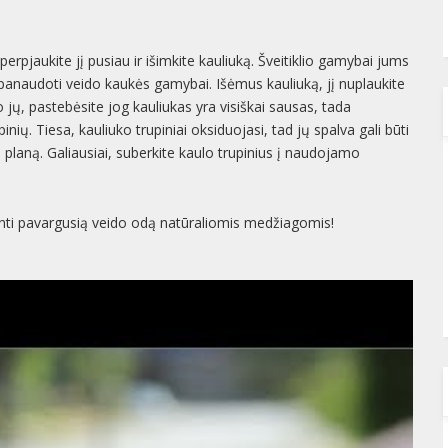
rpjaukite jį pusiau ir išimkite kauliuką. Šveitiklio gamybai jums
 panaudoti veido kaukės gamybai. Išėmus kauliuką, jį nuplaukite
Po jų, pastebėsite jog kauliukas yra visiškai sausas, tada
upinių. Tiesa, kauliuko trupiniai oksiduojasi, tad jų spalva gali būti
 planą. Galiausiai, suberkite kaulo trupinius į naudojamo
vinti pavargusią veido odą natūraliomis medžiagomis!