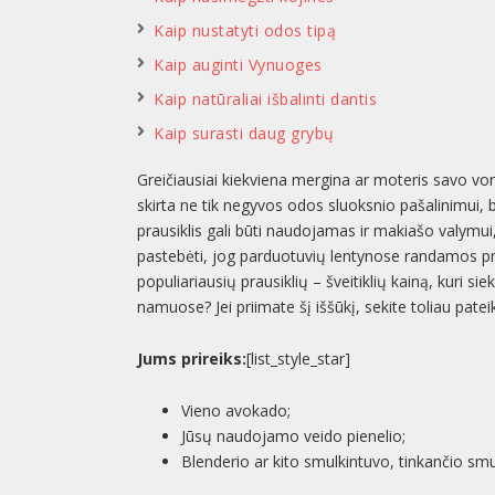
Kaip nustatyti odos tipą
Kaip auginti Vynuoges
Kaip natūraliai išbalinti dantis
Kaip surasti daug grybų
Greičiausiai kiekviena mergina ar moteris savo voni
skirta ne tik negyvos odos sluoksnio pašalinimui, b
prausiklis gali būti naudojamas ir makiašo valymui, 
pastebėti, jog parduotuvių lentynose randamos pr
populiariausių prausiklių – šveitiklių kainą, kuri s
namuose? Jei priimate šį iššūkį, sekite toliau pateik
Jums prireiks:
[list_style_star]
Vieno avokado;
Jūsų naudojamo veido pienelio;
Blenderio ar kito smulkintuvo, tinkančio smu