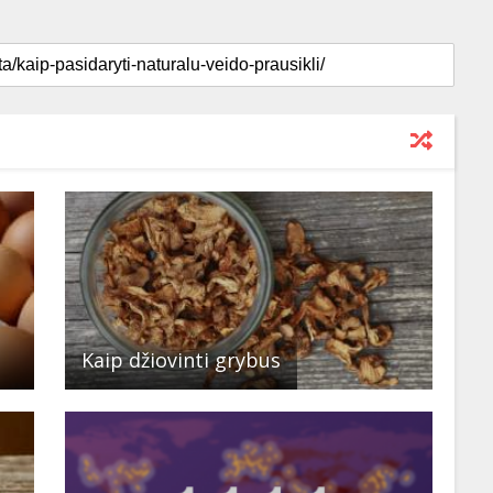
Kaip džiovinti grybus