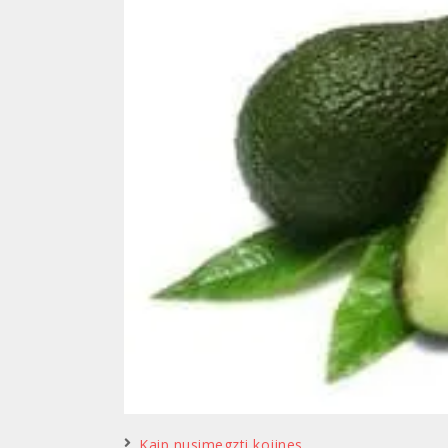
Kaip nusimegzti kojines