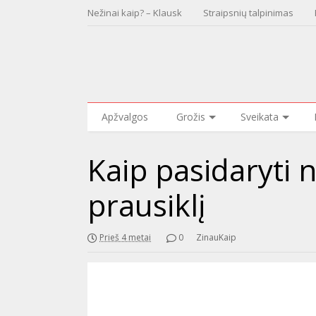
Nežinai kaip? – Klausk
Straipsnių talpinimas
Apžvalgos
Grožis
Sveikata
Kaip pasidaryti 
prausiklį
Prieš 4 metai
0
ZinauKaip