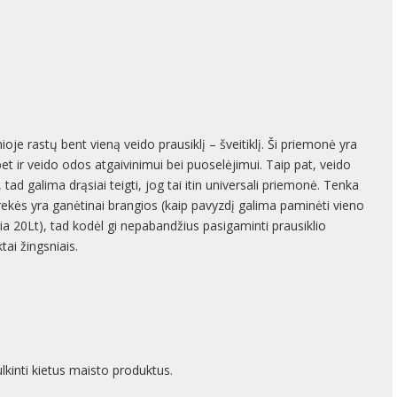
oje rastų bent vieną veido prausiklį – šveitiklį. Ši priemonė yra
et ir veido odos atgaivinimui bei puoselėjimui. Taip pat, veido
tad galima drąsiai teigti, jog tai itin universali priemonė. Tenka
ekės yra ganėtinai brangios (kaip pavyzdį galima paminėti vieno
iekia 20Lt), tad kodėl gi nepabandžius pasigaminti prausiklio
tai žingsniais.
lkinti kietus maisto produktus.