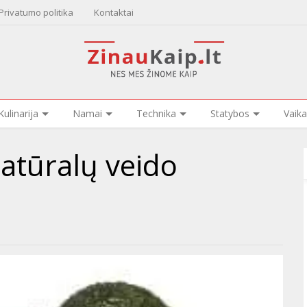
Privatumo politika
Kontaktai
Kulinarija
Namai
Technika
Statybos
Vaika
natūralų veido