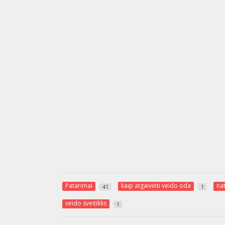
Patarimai
kaip atgaivinti veido oda
nat
41
1
veido sveitiklis
1