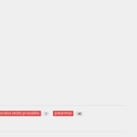
uralus veido prausiklis
patarimai
1
48