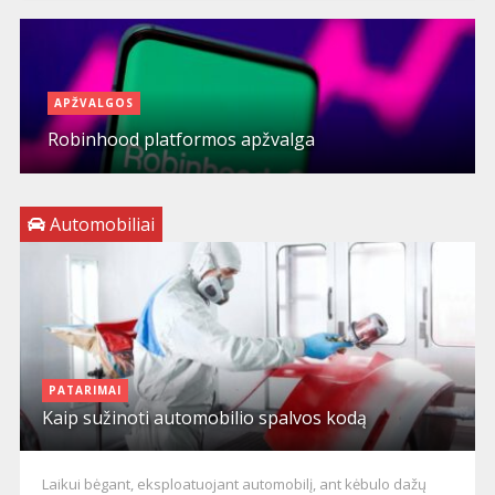
APŽVALGOS
Robinhood platformos apžvalga
Automobiliai
PATARIMAI
Kaip sužinoti automobilio spalvos kodą
Laikui bėgant, eksploatuojant automobilį, ant kėbulo dažų