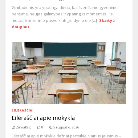
Gimtadienis yra ypatinga diena, kai švenčiame gyvenimo
perėjimą, naujas galimybes ir ypatingus momentus. Tai
metas, kai norime pasveikinti gimdymo die [...]
Skaityti
daugiau
EILĖRAŠČIAI
Eilėraščiai apie mokyklą
ZinauKaip
0
5 rugpjūčio, 2026
Eilėraščiai apie mokyklą dažnai perteikia įvairius jausmus –