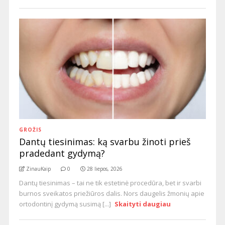
GROŽIS
Dantų tiesinimas: ką svarbu žinoti prieš
pradedant gydymą?
ZinauKaip
0
28 liepos, 2026
Dantų tiesinimas – tai ne tik estetinė procedūra, bet ir svarbi
burnos sveikatos priežiūros dalis. Nors daugelis žmonių apie
ortodontinį gydymą susimą [...]
Skaityti daugiau