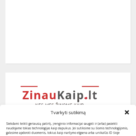
Tvarkyti sutikimą
Siekdami teikti geriausią patirtį, įrenginio informacijai saugoti ir (arba) pasiekti
naudojame tokias technologijas kaip slapukus. Jei sutiksime su šiomis technologijomis,
galėsime apdoroti duomenis, tokius kaip naršymo elgsena arba unikalūs ID šioje