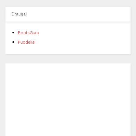
Draugai
BootsGuru
Puodeliai