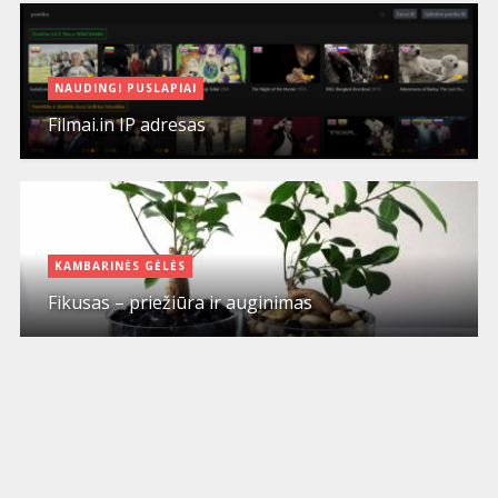
NAUDINGI PUSLAPIAI
Filmai.in IP adresas
KAMBARINĖS GĖLĖS
Fikusas – priežiūra ir auginimas