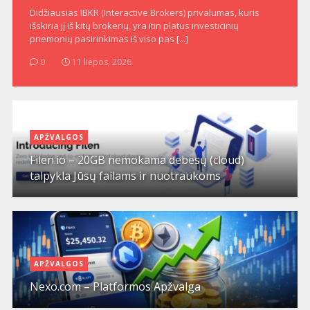
Didžiausias IBKR (Interactive Brokers) privalumas, kuris
išskiria jį iš kitų brokerių, yra itin platus investicinių
priemonių pasirinkimas iš viso pas [...]
0
11 liepos, 2026
APŽVALGOS
Filen.io – 20GB nemokama debesų (cloud)
talpykla Jūsų failams ir nuotraukoms
APŽVALGOS
Nexo.com – Platformos Apžvalga