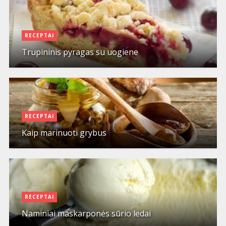
RECEPTAI
Trupininis pyragas su uogiene
RECEPTAI
Kaip marinuoti grybus
RECEPTAI
Naminiai maskarponės sūrio ledai