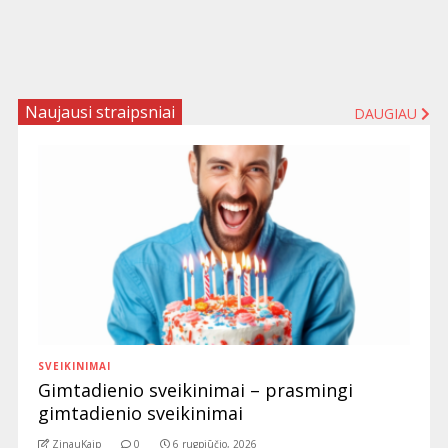
Naujausi straipsniai
DAUGIAU
SVEIKINIMAI
Gimtadienio sveikinimai – prasmingi
gimtadienio sveikinimai
ZinauKaip
0
6 rugpjūčio, 2026