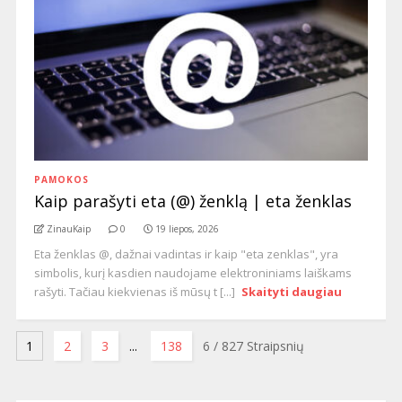
PAMOKOS
Kaip parašyti eta (@) ženklą | eta ženklas
ZinauKaip
0
19 liepos, 2026
Eta ženklas @, dažnai vadintas ir kaip "eta zenklas", yra
simbolis, kurį kasdien naudojame elektroniniams laiškams
rašyti. Tačiau kiekvienas iš mūsų t [...]
Skaityti daugiau
1
2
3
...
138
6
/ 827 Straipsnių