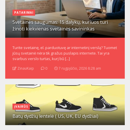
PATARIMAI
Svetainės saugumas: 15 dalykų, kuriuos turi
žinoti kiekvienas svetainės savininkas
Turite svetainę, el. parduotuvę ar internetinį verslą? Tuomet
jūsų svetainė nėra tik gražus puslapis internete. Tai yra
svarbus verslo turtas, kurį bū [...]
ZinauKaip
0
7 rugpjūčio, 2026 8:28 am
ĮVAIRŪS
Batų dydžių lentelė ( US, UK, EU dydžiai)