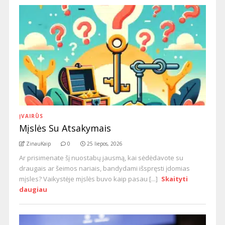
ĮVAIRŪS
Mįslės Su Atsakymais
ZinauKaip
0
25 liepos, 2026
Ar prisimenate šį nuostabų jausmą, kai sėdėdavote su
draugais ar šeimos nariais, bandydami išspręsti įdomias
mįsles? Vaikystėje mįslės buvo kaip pasau [...]
Skaityti
daugiau