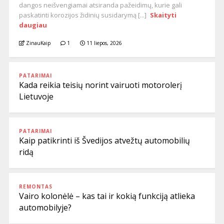
dangos neišvengiamai atsiranda pažeidimų, kurie gali
paskatinti korozijos židinių susidarymą [...]
Skaityti
daugiau
ZinauKaip
1
11 liepos, 2026
PATARIMAI
Kada reikia teisių norint vairuoti motorolerį
Lietuvoje
PATARIMAI
Kaip patikrinti iš Švedijos atvežtų automobilių
ridą
REMONTAS
Vairo kolonėlė – kas tai ir kokią funkciją atlieka
automobilyje?