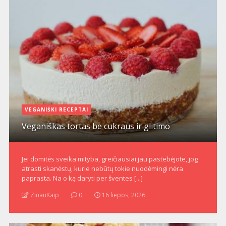
VEGANIŠKI RECEPTAI
Veganiškas tortas be cukraus ir glitimo
Jei domitės sveika mityba, greičiausiai jau pastebėjote, jog
atrasti skanėstų, kurie nebūtų tokie nuodėmingi nėra
paprasta. Na o ką daryti per šventes [...]
ZinauKaip
0
16 liepos, 2026