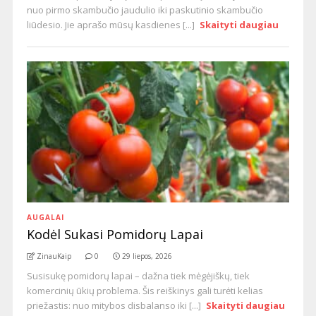
nuo pirmo skambučio jaudulio iki paskutinio skambučio
liūdesio. Jie aprašo mūsų kasdienes [...]
Skaityti daugiau
AUGALAI
Kodėl Sukasi Pomidorų Lapai
ZinauKaip
0
29 liepos, 2026
Susisukę pomidorų lapai – dažna tiek mėgėjiškų, tiek
komercinių ūkių problema. Šis reiškinys gali turėti kelias
priežastis: nuo mitybos disbalanso iki [...]
Skaityti daugiau