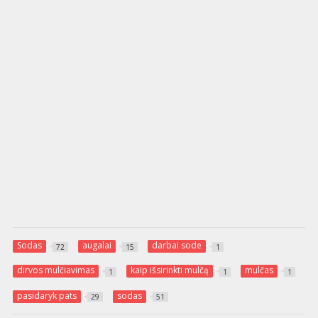
Sodas
augalai
darbai sode
72
15
1
dirvos mulčiavimas
kaip išsirinkti mulčą
mulčas
1
1
1
pasidaryk pats
sodas
29
51