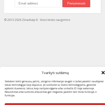
© 2013-2026 ZinauKaip.lt . Visos teisės saugomos
Tvarkyti sutikimą
Siekdami teikti geriausią patirtį, įrenginio informacijai saugoti ir (arba) pasiekti naudojame
tokias technologijas kaip slapukus. Jei sutiksime su šiomis technologijomis, galėsime
apdoroti duomenis, tokius kaip naršymo elgsena arba unikalūs ID šioje svetainėje.
Nesutikimas arba sutikimo atšaukimas gali neigiamai paveikti tam tikras funkcijas ir
funkcijas.