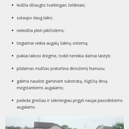
leidžia džiaugtis tvarkingais želdiniais;
sutaupo daug laiko;
neleidžia plisti piktžolėms;
teigiamai veikia augalų šaknų sistemą;
puikiai laikosi drėgmė, todėl nereikia dažnai laistyti;
pūdamas mulčias praturtina dirvožemį humusu;
galima naudoti gaminant substratą, rūgščią dirvą
mėgstantiems augalams;
padeda greičiau ir sėkmingiau prigyti naujai pasodintiems
augalams.