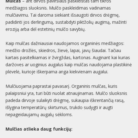
Mulčas
– ant dirvos paviršiaus paskleistas tam tikros
medžiagos sluoksnis. Mulčo paskleidimas vadinamas
mulčiavimu. Tai daroma siekiant išsaugoti dirvos drėgmę,
padidinti jos derlingumą, sustabdyti piktžolių augimą, mažinti
eroziją arba dėl estetinių mulčo savybių.
Kaip mulčas dažniausiai naudojamos organinės medžiagos:
medžio drožlės, skiedros, žievė, lapai, javų šiaudai. Tačiau
kartais pasitelkiamas ir žvirgždas, kartonas. Auginant kai kurias
daržoves ar uoginius augalus kaip mulčas naudojama plastikinė
plėvelė, kurioje iškerpama anga kiekvienam augalui.
Mulčiuojama paprastai pavasarį. Organinis mulčas, kuris
palaipsniui yra, turi būti nuolat atnaujinamas. Mulčo sluoksnis
padeda dirvoje sulaikyti drėgmę, sukaupia iškrentančią rasą,
išlygina temperatūrų skirtumus, trukdo sudygti ir augti
nepageidaujamų augalų sėkloms.
Mulčias atlieka daug funkcijų: