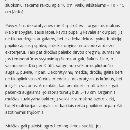
sluoksniu, takams reiktų apie 10 cm, vaikų aikštelėms – 10 – 15
cm.[/info]
Pavyzdžiui, dekoratyvinės medžių drožlės – organinis mulčias
(kaip ir spygliai, sausi lapai, kavos pupelių kevalai ar durpės). Jis
ne tik naudingas augalams, bet ir atlieka dekoratyvinę funkciją:
papildo aplinką spalva, suteikia originalumo sodo ar daržo
eksterjerui. Taip pat drožlės palaiko dirvos drėgmę, sumažina
jos temperatūros svyravimą (žiemą augalų šaknis šildo, o
vasarą neleidžia perdžiūti), saugo nuo sėklomis plintančių
augalų, puvinių ir pan. Dekoratyvinių medžių drožlių galite berti
ne tik aplink vaiskrūmius, medelius, dekoratyvinius krūmus, bet
ir į gėlių vazonus. Atminkite, kad per didelis mulčio kiekis gali
pakenkti augalams -jo storis turėtų būti 5-10 cm. Organinis
mulčias suaktyvina bakterijų veiklą ir sumažina azoto kiekį,
todėl mulčiuojant augalus retkarčiais reikia papildomai patręšti
azotinėmis trąšomis.
Mulčias gali pakeisti agrocheminę dirvos sudėtį, jos