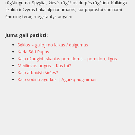
rūgštingumą. Spygliai, žievė, rūgščios durpės rūgština. Kalkinga
skalda ir žvyras tinka alpinariumams, kur paprastai sodinami
šarminę terpę mėgstantys augalai.
Jums gali patikti:
Sėklos – galiojimo laikas / daigumas
Kada Sėti Pupas
Kaip užauginti skanius pomidorus – pomidorų ligos
Medlievos uogos – Kas tai?
Kaip atbaidyti širšes?
Kaip sodinti agurkus | Agurkų auginimas