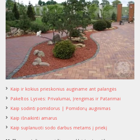
Kaip ir kokius prieskonius auginame ant palangės
Pakeltos Lysvės: Privalumai, Įrengimas ir Patarimai
Kaip sodinti pomidorus | Pomidorų auginimas
Kaip išnaikinti amarus
Kaip suplanuoti sodo darbus metams į priekį