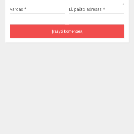
Vardas
*
El. pašto adresas
*