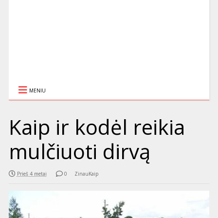
MENIU
Kaip ir kodėl reikia
mulčiuoti dirvą
Prieš 4 metai
0
ZinauKaip