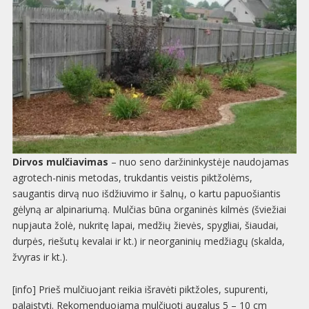
Dirvos mulčiavimas
– nuo seno daržininkystėje naudojamas
agrotech-ninis metodas, trukdantis veistis piktžolėms,
saugantis dirvą nuo išdžiuvimo ir šalnų, o kartu papuošiantis
gėlyną ar alpinariumą. Mulčias būna organinės kilmės (šviežiai
nupjauta žolė, nukritę lapai, medžių žievės, spygliai, šiaudai,
durpės, riešutų kevalai ir kt.) ir neorganinių medžiagų (skalda,
žvyras ir kt.).
[info] Prieš mulčiuojant reikia išravėti piktžoles, supurenti,
palaistyti. Rekomenduojama mulčiuoti augalus 5 – 10 cm